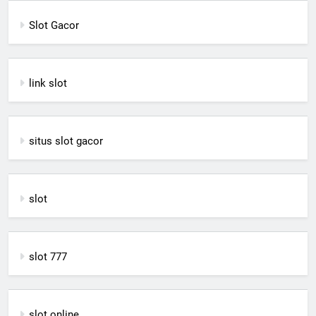
Slot Gacor
link slot
situs slot gacor
slot
slot 777
slot online