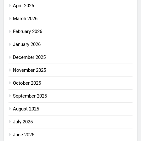
April 2026
March 2026
February 2026
January 2026
December 2025
November 2025
October 2025
September 2025
August 2025
July 2025
June 2025