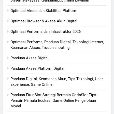
Sistem,Rekayasa Keandalan,Optimasi Layanan
Optimasi Akses dan Stabilitas Platform
Optimasi Browser & Akses Akun Digital
Optimasi Performa dan Infrastruktur 2026
Optimasi Performa, Panduan Digital, Teknologi Internet,
Keamanan Akses, Troubleshooting
Panduan Akses Digital
Panduan Akses Platform Digital
Panduan Digital, Keamanan Akun, Tips Teknologi, User
Experience, Game Online
Panduan Fitur Slot Strategi Bermain CorlaSlot Tips
Pemain Pemula Edukasi Game Online Pengelolaan
Modal