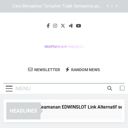
Skip
Cara Mengatasi KAYA787 Alternatif yang Terbuka
to
Tidak Sempurna secara Bertahap
content
Panduan Memeriksa Keamanan Browser sebelum
Membuka KAYA787 Alternatif
Cara Memeriksa Keamanan EDWINSLOT Link
Alternatif sebelum Digunakan
Cara Mengatasi Tampilan Tidak Sempurna pada
Halaman yang Mengatasnamakan LEBAH4D
Cara Mengatasi KAYA787 Alternatif yang Terbuka
Tidak Sempurna secara Bertahap
Mother Care
Dapatkan Kupon Dan Diskon Produk Bayi Di
Panduan Memeriksa Keamanan Browser sebelum
NEWSLETTER
RANDOM NEWS
Coupon
Membuka KAYA787 Alternatif
Mother Care Coupon.
MENU
ra Memeriksa Keamanan EDWINSLOT Link Alternatif sebelum
HEADLINES
eeks Ago