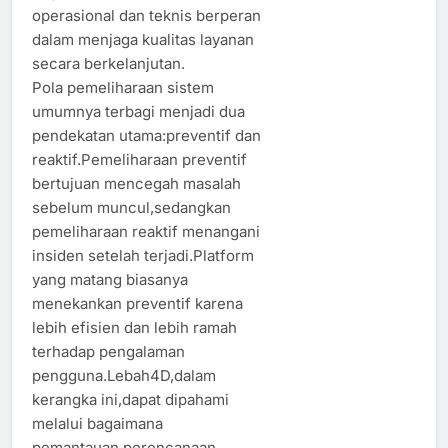
operasional dan teknis berperan
dalam menjaga kualitas layanan
secara berkelanjutan.
Pola pemeliharaan sistem
umumnya terbagi menjadi dua
pendekatan utama:preventif dan
reaktif.Pemeliharaan preventif
bertujuan mencegah masalah
sebelum muncul,sedangkan
pemeliharaan reaktif menangani
insiden setelah terjadi.Platform
yang matang biasanya
menekankan preventif karena
lebih efisien dan lebih ramah
terhadap pengalaman
pengguna.Lebah4D,dalam
kerangka ini,dapat dipahami
melalui bagaimana
pemantauan,perencanaan