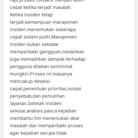
cepat ketika terjadi masalah.
Ketika insiden tetap
terjadi,kemampuan manajemen
insiden menentukan seberapa
cepat sistem pulih.Manajemen
insiden bukan sekadar
memperbaiki gangguan,melainkan
juga memastikan dampak terhadap
pengguna ditekan seminimal
mungkin.Proses ini biasanya
mencakup deteksi
cepat,penentuan prioritas,isolasi
penyebab,dan pemulihan
layanan.Setelah insiden
selesai,analisis pasca kejadian
membantu tim menemukan akar
masalah dan memperbaiki proses
agar kejadian serupa tidak