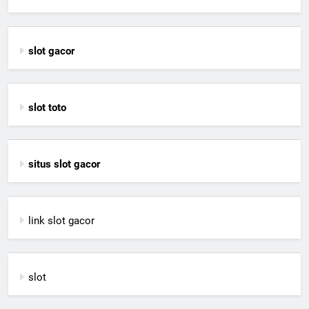
slot gacor
slot toto
situs slot gacor
link slot gacor
slot