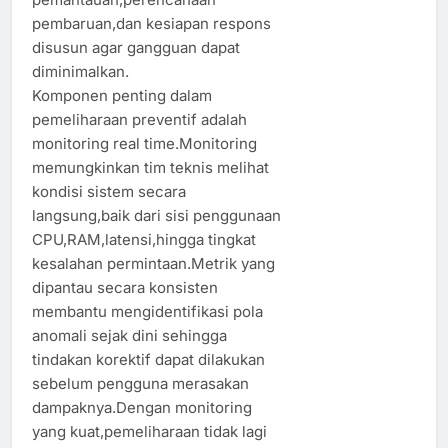
pembaruan,dan kesiapan respons
disusun agar gangguan dapat
diminimalkan.
Komponen penting dalam
pemeliharaan preventif adalah
monitoring real time.Monitoring
memungkinkan tim teknis melihat
kondisi sistem secara
langsung,baik dari sisi penggunaan
CPU,RAM,latensi,hingga tingkat
kesalahan permintaan.Metrik yang
dipantau secara konsisten
membantu mengidentifikasi pola
anomali sejak dini sehingga
tindakan korektif dapat dilakukan
sebelum pengguna merasakan
dampaknya.Dengan monitoring
yang kuat,pemeliharaan tidak lagi