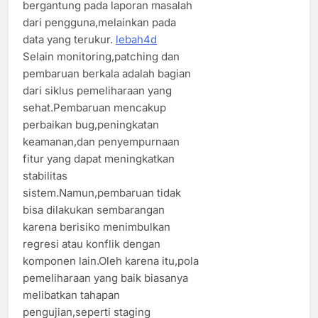
bergantung pada laporan masalah
dari pengguna,melainkan pada
data yang terukur.
lebah4d
Selain monitoring,patching dan
pembaruan berkala adalah bagian
dari siklus pemeliharaan yang
sehat.Pembaruan mencakup
perbaikan bug,peningkatan
keamanan,dan penyempurnaan
fitur yang dapat meningkatkan
stabilitas
sistem.Namun,pembaruan tidak
bisa dilakukan sembarangan
karena berisiko menimbulkan
regresi atau konflik dengan
komponen lain.Oleh karena itu,pola
pemeliharaan yang baik biasanya
melibatkan tahapan
pengujian,seperti staging