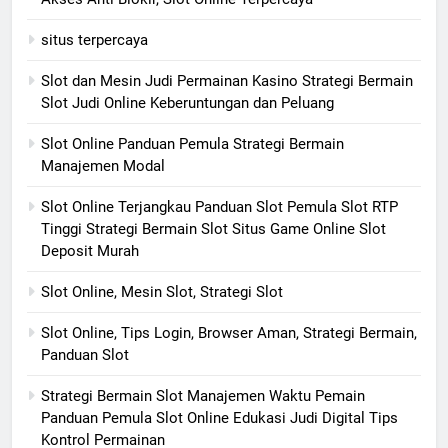
situs terpercaya
Slot dan Mesin Judi Permainan Kasino Strategi Bermain
Slot Judi Online Keberuntungan dan Peluang
Slot Online Panduan Pemula Strategi Bermain
Manajemen Modal
Slot Online Terjangkau Panduan Slot Pemula Slot RTP
Tinggi Strategi Bermain Slot Situs Game Online Slot
Deposit Murah
Slot Online, Mesin Slot, Strategi Slot
Slot Online, Tips Login, Browser Aman, Strategi Bermain,
Panduan Slot
Strategi Bermain Slot Manajemen Waktu Pemain
Panduan Pemula Slot Online Edukasi Judi Digital Tips
Kontrol Permainan