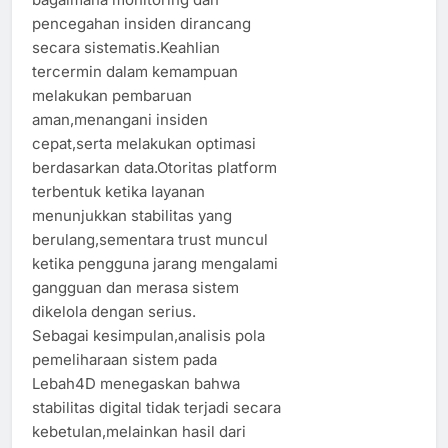
pencegahan insiden dirancang
secara sistematis.Keahlian
tercermin dalam kemampuan
melakukan pembaruan
aman,menangani insiden
cepat,serta melakukan optimasi
berdasarkan data.Otoritas platform
terbentuk ketika layanan
menunjukkan stabilitas yang
berulang,sementara trust muncul
ketika pengguna jarang mengalami
gangguan dan merasa sistem
dikelola dengan serius.
Sebagai kesimpulan,analisis pola
pemeliharaan sistem pada
Lebah4D menegaskan bahwa
stabilitas digital tidak terjadi secara
kebetulan,melainkan hasil dari