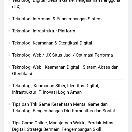
Teknologi Digital, Desain Game, Pengalaman Pengguna
(UX)
Teknologi Informasi & Pengembangan Sistem
Teknologi Infrastruktur Platform
Teknologi Keamanan & Otentikasi Digital
Teknologi Web / UX Situs Judi / Optimasi Performa
Teknologi Web | Keamanan Digital | Sistem Akses dan
Otentikasi
Teknologi, Keamanan Siber, Identitas Digital,
Infrastruktur IT, Inovasi Login Aman
Tips dan Trik Game Kesehatan Mental Game dan
Teknologi Pengembangan Diri Komunitas dan Sosial
Tips Game Online, Manajemen Waktu, Produktivitas
Digital, Strategi Bermain, Pengembangan Skill