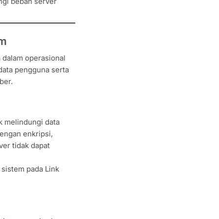
gi beban server
rm
a dalam operasional
data pengguna serta
ber.
k melindungi data
Dengan enkripsi,
ver tidak dapat
sistem pada Link