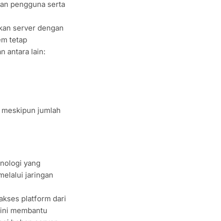
aan pengguna serta
akan server dengan
em tetap
 antara lain:
l meskipun jumlah
nologi yang
elalui jaringan
ses platform dari
 ini membantu