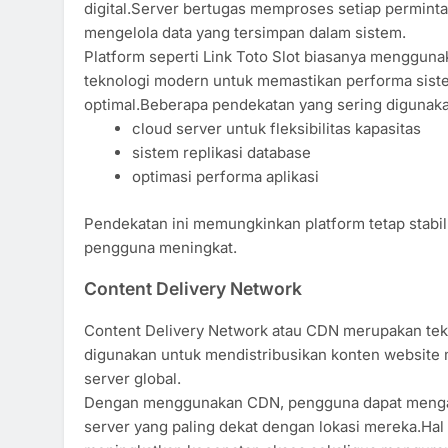
digital.Server bertugas memproses setiap permint
mengelola data yang tersimpan dalam sistem.
Platform seperti Link Toto Slot biasanya menggun
teknologi modern untuk memastikan performa sist
optimal.Beberapa pendekatan yang sering digunakan
cloud server untuk fleksibilitas kapasitas
sistem replikasi database
optimasi performa aplikasi
Pendekatan ini memungkinkan platform tetap stabi
pengguna meningkat.
Content Delivery Network
Content Delivery Network atau CDN merupakan tek
digunakan untuk mendistribusikan konten website m
server global.
Dengan menggunakan CDN, pengguna dapat mengak
server yang paling dekat dengan lokasi mereka.Hal