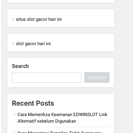
situs slot gacor hari ini
slot gacor hari ini
Search
SEARCH
Recent Posts
Cara Memeriksa Keamanan EDWINSLOT Link
Alternatif sebelum Digunakan