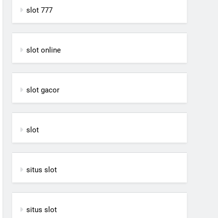
slot 777
slot online
slot gacor
slot
situs slot
situs slot