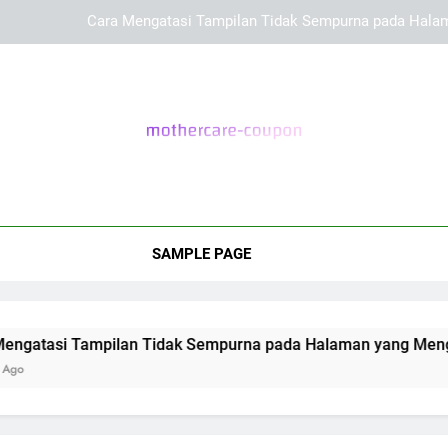
Cara Mengatasi Tampilan Tidak Sempurna pada Ha
Cara Mengatasi KAYA787 Alternatif yang Te
Panduan Memeriksa Keamanan Browser 
Cara Memeriksa Keamanan EDWINSLO
her Care Coupon
Cara Mengatasi Tampilan Tidak Sempurna pada Ha
Kupon Dan Diskon Produk Bayi Di Mother Care Coupon.
Cara Mengatasi KAYA787 Alternatif yang Te
SAMPLE PAGE
Panduan Memeriksa Keamanan Browser 
ampilan Tidak Sempurna pada Halaman yang Mengatasnama