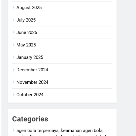
August 2025
July 2025
June 2025
May 2025
January 2025
December 2024
November 2024
October 2024
Categories
agen bola terpercaya, keamanan agen bola,