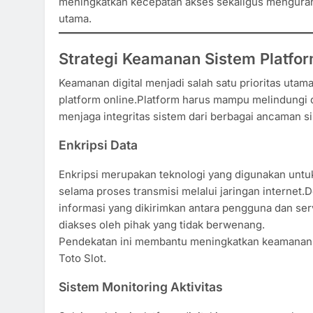
meningkatkan kecepatan akses sekaligus menguran
utama.
Strategi Keamanan Sistem Platfo
Keamanan digital menjadi salah satu prioritas utam
platform online.Platform harus mampu melindungi 
menjaga integritas sistem dari berbagai ancaman si
Enkripsi Data
Enkripsi merupakan teknologi yang digunakan untu
selama proses transmisi melalui jaringan internet.
informasi yang dikirimkan antara pengguna dan ser
diakses oleh pihak yang tidak berwenang.
Pendekatan ini membantu meningkatkan keamanan 
Toto Slot.
Sistem Monitoring Aktivitas