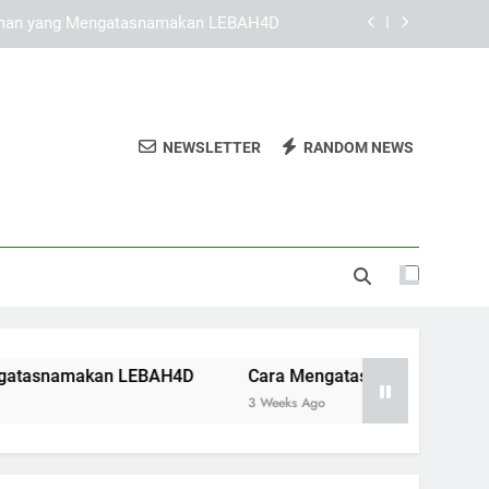
laman yang Mengatasnamakan LEBAH4D
rbuka Tidak Sempurna secara Bertahap
sebelum Membuka KAYA787 Alternatif
NEWSLETTER
RANDOM NEWS
T Link Alternatif sebelum Digunakan
laman yang Mengatasnamakan LEBAH4D
rbuka Tidak Sempurna secara Bertahap
sebelum Membuka KAYA787 Alternatif
kan LEBAH4D
Cara Mengatasi KAYA787 Alternatif yang 
3 Weeks Ago