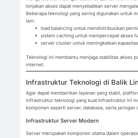
lonjakan akses dapat menyebabkan server mengala
Beberapa teknologi yang sering digunakan untuk me
lain:
load balancing untuk mendistribusikan per
sistem caching untuk mempercepat akses h
server cluster untuk meningkatkan kapasitas
Teknologi ini membantu menjaga stabilitas akses p
internet.
Infrastruktur Teknologi di Balik Li
Agar dapat memberikan layanan yang stabil, platfo
infrastruktur teknologi yang kuat.Infrastruktur ini
komponen seperti server, database, serta jaringan d
Infrastruktur Server Modern
Server merupakan komponen utama dalam operasio