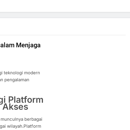
 dalam Menjaga
gi teknologi modern
dan pengalaman
gi Platform
s Akses
 munculnya berbagai
gai wilayah.Platform