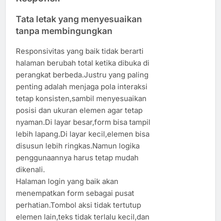
Tata letak yang menyesuaikan
tanpa membingungkan
Responsivitas yang baik tidak berarti
halaman berubah total ketika dibuka di
perangkat berbeda.Justru yang paling
penting adalah menjaga pola interaksi
tetap konsisten,sambil menyesuaikan
posisi dan ukuran elemen agar tetap
nyaman.Di layar besar,form bisa tampil
lebih lapang.Di layar kecil,elemen bisa
disusun lebih ringkas.Namun logika
penggunaannya harus tetap mudah
dikenali.
Halaman login yang baik akan
menempatkan form sebagai pusat
perhatian.Tombol aksi tidak tertutup
elemen lain,teks tidak terlalu kecil,dan