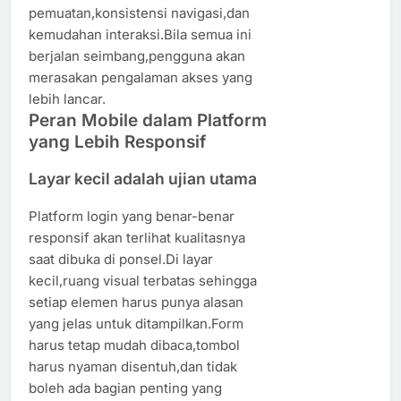
pemuatan,konsistensi navigasi,dan
kemudahan interaksi.Bila semua ini
berjalan seimbang,pengguna akan
merasakan pengalaman akses yang
lebih lancar.
Peran Mobile dalam Platform
yang Lebih Responsif
Layar kecil adalah ujian utama
Platform login yang benar-benar
responsif akan terlihat kualitasnya
saat dibuka di ponsel.Di layar
kecil,ruang visual terbatas sehingga
setiap elemen harus punya alasan
yang jelas untuk ditampilkan.Form
harus tetap mudah dibaca,tombol
harus nyaman disentuh,dan tidak
boleh ada bagian penting yang