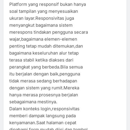
Platform yang responsif bukan hanya
soal tampilan yang menyesuaikan
ukuran layar.Responsivitas juga
menyangkut bagaimana sistem
merespons tindakan pengguna secara
wajar,bagaimana elemen-elemen
penting tetap mudah ditemukan,dan
bagaimana keseluruhan alur tetap
terasa stabil ketika diakses dari
perangkat yang berbeda.Bila semua
itu berjalan dengan baik,pengguna
tidak merasa sedang berhadapan
dengan sistem yang rumit.Mereka
hanya merasa prosesnya berjalan
sebagaimana mestinya.
Dalam konteks login,responsivitas
memberi dampak langsung pada
kenyamanan.Saat halaman cepat
dipahami,form mudah diisi,dan tombol