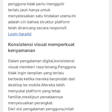
pengguna tidak perlu menggulir
terlalu jauh hanya untuk
menyelesaikan satu tindakan utama.Ini
adalah ciri bahwa struktur platform
telah dirancang secara responsif.
Login tiara4d
Konsistensi visual memperkuat
kenyamanan
Dalam pengalaman digital,konsistensi
visual memberi rasa tenang.Pengguna
tidak ingin tampilan yang terlalu
berbeda ketika mereka berpindah dari
desktop ke mobile.Mereka lebih
menyukai platform yang tetap
familiar,meskipun penataannya
menyesuaikan perangkat.
Dari sisi pengalaman pengguna,inilah