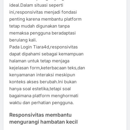
ideal.Dalam situasi seperti
ini,responsivitas menjadi fondasi
penting karena membantu platform
tetap mudah digunakan tanpa
memaksa pengguna beradaptasi
berulang kali.
Pada Login Tiara4d,responsivitas
dapat dipahami sebagai kemampuan
halaman untuk tetap menjaga
kejelasan form,keterbacaan teks,dan
kenyamanan interaksi meskipun
konteks akses berubah.Ini bukan
hanya soal estetika,tetapi soal
bagaimana platform menghormati
waktu dan perhatian pengguna.
Responsivitas membantu
mengurangi hambatan kecil