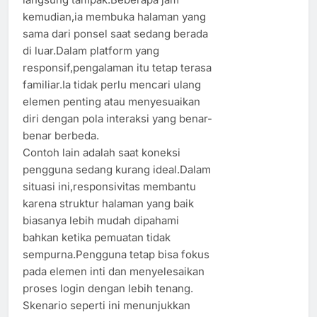
kemudian,ia membuka halaman yang
sama dari ponsel saat sedang berada
di luar.Dalam platform yang
responsif,pengalaman itu tetap terasa
familiar.Ia tidak perlu mencari ulang
elemen penting atau menyesuaikan
diri dengan pola interaksi yang benar-
benar berbeda.
Contoh lain adalah saat koneksi
pengguna sedang kurang ideal.Dalam
situasi ini,responsivitas membantu
karena struktur halaman yang baik
biasanya lebih mudah dipahami
bahkan ketika pemuatan tidak
sempurna.Pengguna tetap bisa fokus
pada elemen inti dan menyelesaikan
proses login dengan lebih tenang.
Skenario seperti ini menunjukkan