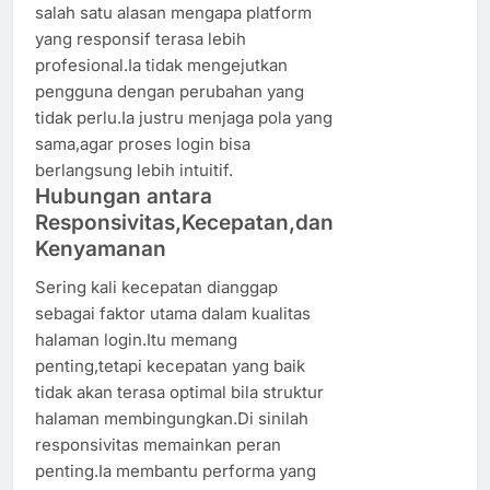
salah satu alasan mengapa platform
yang responsif terasa lebih
profesional.Ia tidak mengejutkan
pengguna dengan perubahan yang
tidak perlu.Ia justru menjaga pola yang
sama,agar proses login bisa
berlangsung lebih intuitif.
Hubungan antara
Responsivitas,Kecepatan,dan
Kenyamanan
Sering kali kecepatan dianggap
sebagai faktor utama dalam kualitas
halaman login.Itu memang
penting,tetapi kecepatan yang baik
tidak akan terasa optimal bila struktur
halaman membingungkan.Di sinilah
responsivitas memainkan peran
penting.Ia membantu performa yang