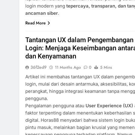
login modern yang
tepercaya, transparan, dan t
ancaman siber
.
Read More
Tantangan UX dalam Pengembangan 
Login: Menjaga Keseimbangan anta
dan Kenyamanan
36f2ed9
11 Months Ago
0
5 Mins
Artikel ini membahas tantangan UX dalam pengemb
login, mulai dari desain antarmuka, aksesibilitas, ko
perangkat, hingga integrasi keamanan tanpa men
pengguna.
Pengalaman pengguna atau
User Experience (UX)
faktor terpenting dalam menentukan keberhasilan 
digital. Horas88 menyadari bahwa sistem login buk
pintu masuk, melainkan bagian krusial yang memen
kepercayaan pengguna terhadap platform. Namun, 