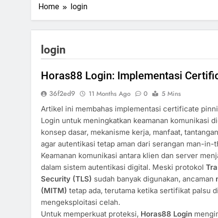
Home
login
login
Horas88 Login: Implementasi Certifi
36f2ed9
11 Months Ago
0
5 Mins
Artikel ini membahas implementasi certificate pin
Login untuk meningkatkan keamanan komunikasi dig
konsep dasar, mekanisme kerja, manfaat, tantangan,
agar autentikasi tetap aman dari serangan man-in-
Keamanan komunikasi antara klien dan server menj
dalam sistem autentikasi digital. Meski protokol
Tra
Security (TLS)
sudah banyak digunakan, ancaman
(MITM)
tetap ada, terutama ketika sertifikat palsu
mengeksploitasi celah.
Untuk memperkuat proteksi,
Horas88 Login
mengim