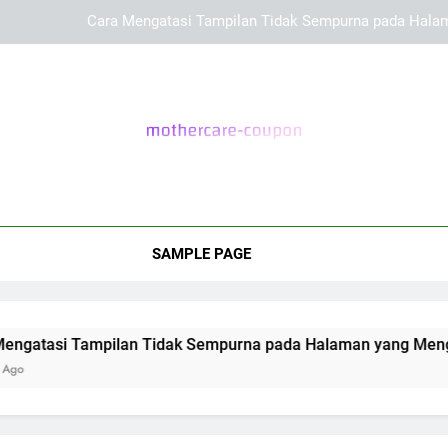
Cara Mengatasi Tampilan Tidak Sempurna pada Ha
Cara Mengatasi KAYA787 Alternatif yang Te
Panduan Memeriksa Keamanan Browser 
Cara Memeriksa Keamanan EDWINSLO
her Care Coupon
Cara Mengatasi Tampilan Tidak Sempurna pada Ha
Kupon Dan Diskon Produk Bayi Di Mother Care Coupon.
Cara Mengatasi KAYA787 Alternatif yang Te
SAMPLE PAGE
Panduan Memeriksa Keamanan Browser 
i Tampilan Tidak Sempurna pada Halaman yang Mengatasna