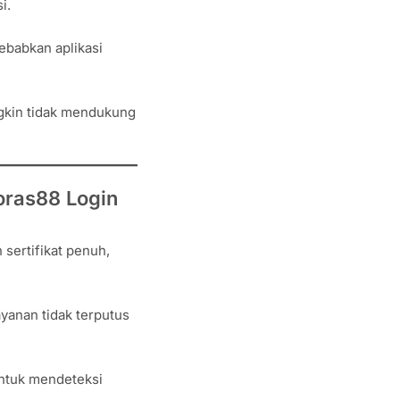
i.
babkan aplikasi
gkin tidak mendukung
oras88 Login
 sertifikat penuh,
ayanan tidak terputus
untuk mendeteksi