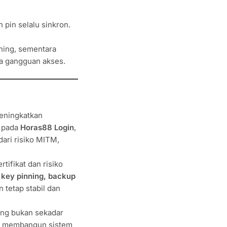
 pin selalu sinkron.
nning, sementara
da gangguan akses.
meningkatkan
i pada
Horas88 Login
,
dari risiko MITM,
ifikat dan risiko
 key pinning, backup
 tetap stabil dan
ing bukan sekadar
am membangun sistem