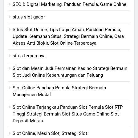
SEO & Digital Marketing, Panduan Pemula, Game Online
situs slot gacor
Situs Slot Online, Tips Login Aman, Panduan Pemula,
Update Keamanan Situs, Strategi Bermain Online, Cara
Akses Anti Blokir, Slot Online Terpercaya
situs terpercaya
Slot dan Mesin Judi Permainan Kasino Strategi Bermain
Slot Judi Online Keberuntungan dan Peluang
Slot Online Panduan Pemula Strategi Bermain
Manajemen Modal
Slot Online Terjangkau Panduan Slot Pemula Slot RTP
Tinggi Strategi Bermain Slot Situs Game Online Slot
Deposit Murah
Slot Online, Mesin Slot, Strategi Slot