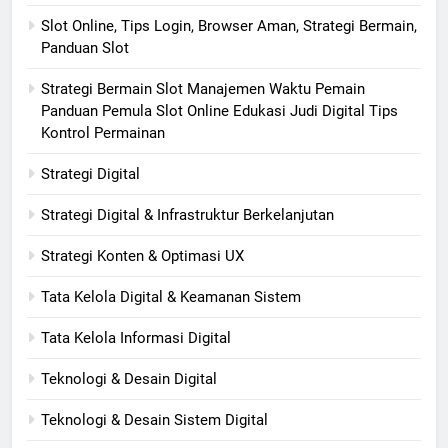
Slot Online, Tips Login, Browser Aman, Strategi Bermain,
Panduan Slot
Strategi Bermain Slot Manajemen Waktu Pemain
Panduan Pemula Slot Online Edukasi Judi Digital Tips
Kontrol Permainan
Strategi Digital
Strategi Digital & Infrastruktur Berkelanjutan
Strategi Konten & Optimasi UX
Tata Kelola Digital & Keamanan Sistem
Tata Kelola Informasi Digital
Teknologi & Desain Digital
Teknologi & Desain Sistem Digital