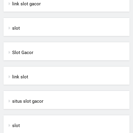
link slot gacor
slot
Slot Gacor
link slot
situs slot gacor
slot