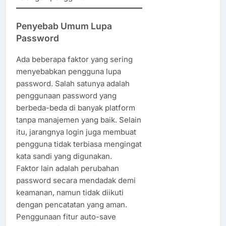
Penyebab Umum Lupa
Password
Ada beberapa faktor yang sering
menyebabkan pengguna lupa
password. Salah satunya adalah
penggunaan password yang
berbeda-beda di banyak platform
tanpa manajemen yang baik. Selain
itu, jarangnya login juga membuat
pengguna tidak terbiasa mengingat
kata sandi yang digunakan.
Faktor lain adalah perubahan
password secara mendadak demi
keamanan, namun tidak diikuti
dengan pencatatan yang aman.
Penggunaan fitur auto-save