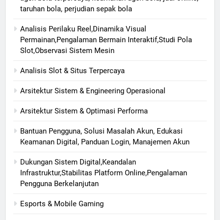
taruhan bola, perjudian sepak bola
Analisis Perilaku Reel,Dinamika Visual
Permainan,Pengalaman Bermain Interaktif,Studi Pola
Slot,Observasi Sistem Mesin
Analisis Slot & Situs Terpercaya
Arsitektur Sistem & Engineering Operasional
Arsitektur Sistem & Optimasi Performa
Bantuan Pengguna, Solusi Masalah Akun, Edukasi
Keamanan Digital, Panduan Login, Manajemen Akun
Dukungan Sistem Digital,Keandalan
Infrastruktur,Stabilitas Platform Online,Pengalaman
Pengguna Berkelanjutan
Esports & Mobile Gaming