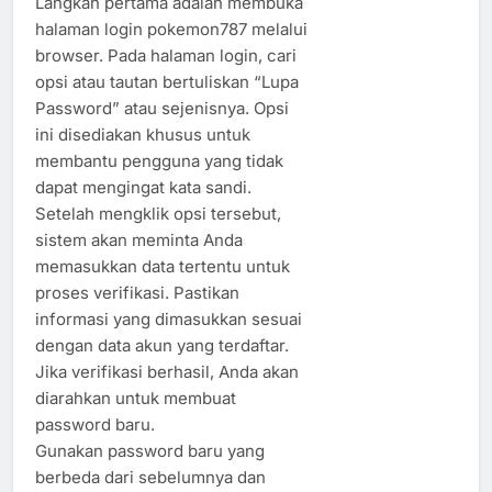
Langkah pertama adalah membuka
halaman login pokemon787 melalui
browser. Pada halaman login, cari
opsi atau tautan bertuliskan “Lupa
Password” atau sejenisnya. Opsi
ini disediakan khusus untuk
membantu pengguna yang tidak
dapat mengingat kata sandi.
Setelah mengklik opsi tersebut,
sistem akan meminta Anda
memasukkan data tertentu untuk
proses verifikasi. Pastikan
informasi yang dimasukkan sesuai
dengan data akun yang terdaftar.
Jika verifikasi berhasil, Anda akan
diarahkan untuk membuat
password baru.
Gunakan password baru yang
berbeda dari sebelumnya dan