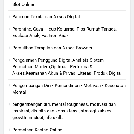
Slot Online
Panduan Teknis dan Akses Digital
Parenting, Gaya Hidup Keluarga, Tips Rumah Tangga,
Edukasi Anak, Fashion Anak
Pemulihan Tampilan dan Akses Browser
Pengalaman Pengguna Digital,Analisis Sistem
Permainan Modern,Optimasi Performa &
Akses,Keamanan Akun & Privasi,Literasi Produk Digital
Pengembangan Diri • Kemandirian • Motivasi • Kesehatan
Mental
pengembangan diri, mental toughness, motivasi dan
inspirasi, disiplin dan konsistensi, strategi sukses,
growth mindset, life skills
Permainan Kasino Online