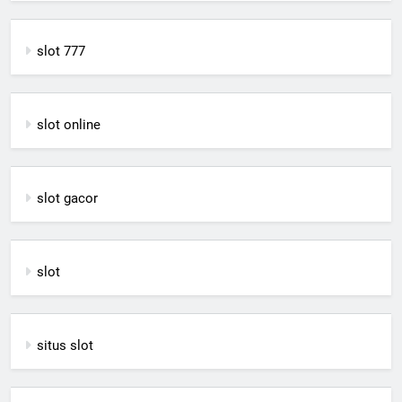
slot 777
slot online
slot gacor
slot
situs slot