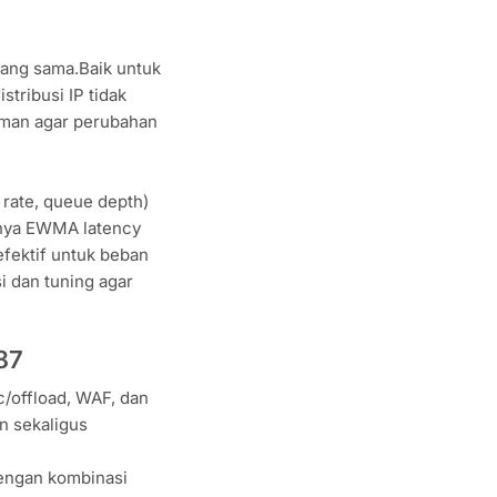
yang sama.Baik untuk
stribusi IP tidak
aman agar perubahan
 rate, queue depth)
nya EWMA latency
efektif untuk beban
i dan tuning agar
87
/offload, WAF, dan
n sekaligus
ngan kombinasi