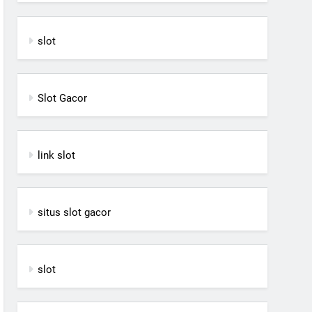
slot
Slot Gacor
link slot
situs slot gacor
slot