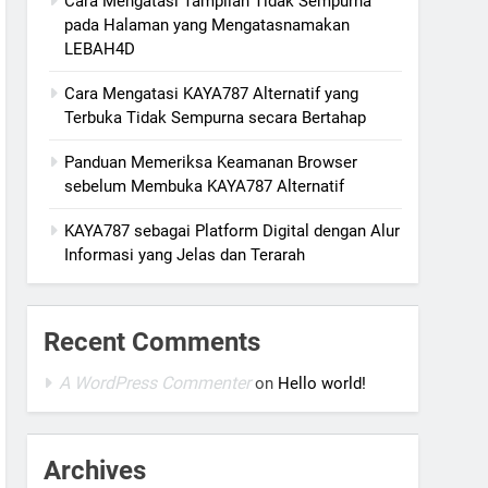
Cara Mengatasi Tampilan Tidak Sempurna
pada Halaman yang Mengatasnamakan
LEBAH4D
Cara Mengatasi KAYA787 Alternatif yang
Terbuka Tidak Sempurna secara Bertahap
Panduan Memeriksa Keamanan Browser
sebelum Membuka KAYA787 Alternatif
KAYA787 sebagai Platform Digital dengan Alur
Informasi yang Jelas dan Terarah
Recent Comments
A WordPress Commenter
on
Hello world!
Archives