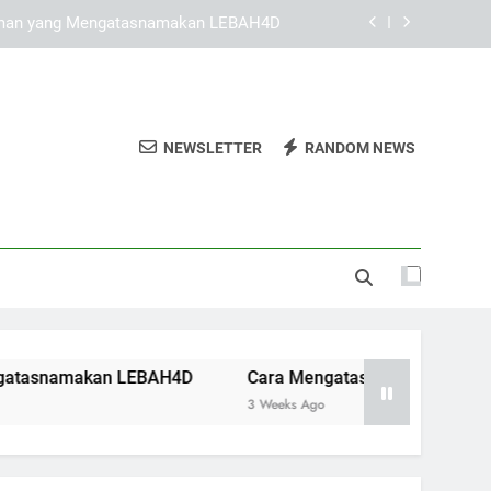
laman yang Mengatasnamakan LEBAH4D
rbuka Tidak Sempurna secara Bertahap
sebelum Membuka KAYA787 Alternatif
NEWSLETTER
RANDOM NEWS
T Link Alternatif sebelum Digunakan
laman yang Mengatasnamakan LEBAH4D
rbuka Tidak Sempurna secara Bertahap
sebelum Membuka KAYA787 Alternatif
kan LEBAH4D
Cara Mengatasi KAYA787 Alternatif yang 
3 Weeks Ago