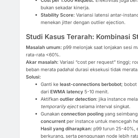
Cost per 1.000 Request:
Efektivitas juga bera
bukan sekadar kinerja.
Stability Score:
Variansi latensi antar-inst
menekan jitter dengan outlier ejection.
Studi Kasus Terarah: Kombinasi St
Masalah umum:
p99 melonjak saat lonjakan sesi 
rata-rata <60%.
Akar masalah:
Variasi “cost per request” tinggi; 
beban merata padahal durasi eksekusi tidak merata
Solusi:
Ganti ke
least-connections berbobot
; bobot
dari
EWMA latency
5-10 menit.
Aktifkan
outlier detection
: jika instance me
temporarily eject
selama interval singkat.
Gunakan
connection pooling
yang seimbang 
concurrent
per instance untuk mencegah hea
Hasil yang diharapkan:
p99 turun 25-40%, e
berkurang, serta penggunaan node lebih rata