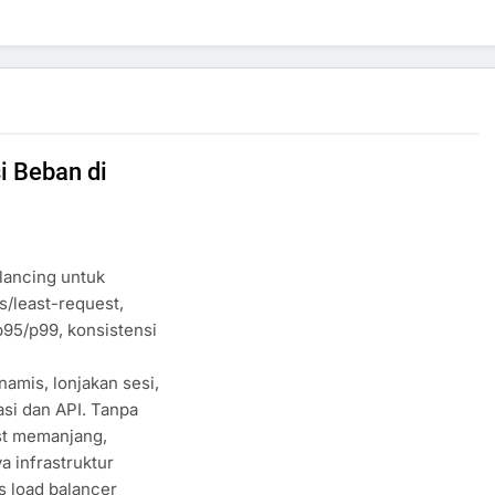
si Beban di
alancing untuk
/least-request,
 p95/p99, konsistensi
namis, lonjakan sesi,
asi dan API. Tanpa
est memanjang,
a infrastruktur
s load balancer