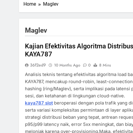
Home
Maglev
Maglev
Kajian Efektivitas Algoritma Distribu
KAYA787
36f2ed9
10 Months Ago
0
8 Mins
Analisis teknis tentang efektivitas algoritma load b
KAYA787, mencakup round-robin, least-connections
hashing (ring/Maglev), serta implikasi pada latensi
sesi, dan ketahanan di lingkungan cloud-native.
kaya787 slot
beroperasi dengan pola trafik yang di
serta variasi kompleksitas permintaan di layer aplik
strategi distribusi beban yang tepat, antrean requ
p95/p99 latency naik, error 5xx meningkat, dan biay
melonjak karena over-provisioning.Maka, efektivita