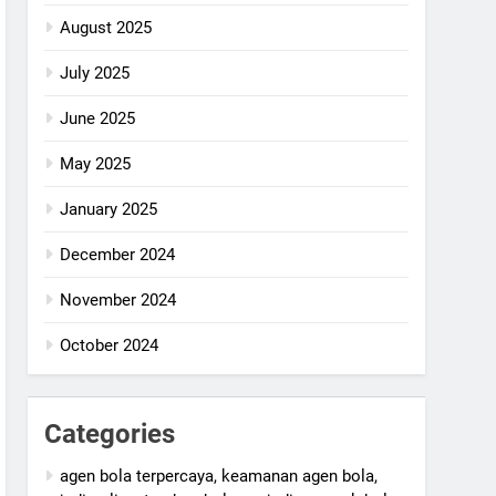
August 2025
July 2025
June 2025
May 2025
January 2025
December 2024
November 2024
October 2024
Categories
agen bola terpercaya, keamanan agen bola,