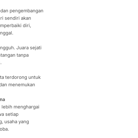
ar dan pengembangan
ri sendiri akan
perbaiki diri,
nggal.
gguh. Juara sejati
ntangan tanpa
.
kita terdorong untuk
s, dan menemukan
na
u lebih menghargai
a setiap
g, usaha yang
oba.