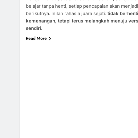
belajar tanpa henti, setiap pencapaian akan menjadi
berikutnya. Inilah rahasia juara sejati:
tidak berhent
kemenangan, tetapi terus melangkah menuju versi 
sendiri.
Read More