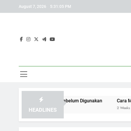
Skip
August 7, 2026
5:31:06 PM
to
content
Mot
Dapatkan 
Link Alternatif sebelum Digunakan
Cara Mengatasi T
2 Weeks Ago
HEADLINES