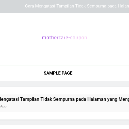
Cara Mengatasi Tampilan Tidak Sempurna pada Ha
Cara Mengatasi KAYA787 Alternatif yang Te
Panduan Memeriksa Keamanan Browser 
Cara Memeriksa Keamanan EDWINSLO
her Care Coupon
Cara Mengatasi Tampilan Tidak Sempurna pada Ha
Kupon Dan Diskon Produk Bayi Di Mother Care Coupon.
Cara Mengatasi KAYA787 Alternatif yang Te
SAMPLE PAGE
Panduan Memeriksa Keamanan Browser 
ampilan Tidak Sempurna pada Halaman yang Mengatasnama