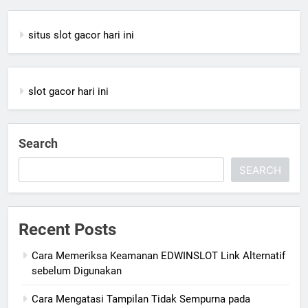
situs slot gacor hari ini
slot gacor hari ini
Search
SEARCH
Recent Posts
Cara Memeriksa Keamanan EDWINSLOT Link Alternatif
sebelum Digunakan
Cara Mengatasi Tampilan Tidak Sempurna pada