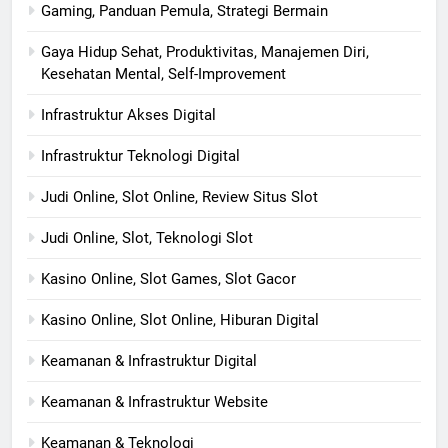
Gaming, Panduan Pemula, Strategi Bermain
Gaya Hidup Sehat, Produktivitas, Manajemen Diri,
Kesehatan Mental, Self-Improvement
Infrastruktur Akses Digital
Infrastruktur Teknologi Digital
Judi Online, Slot Online, Review Situs Slot
Judi Online, Slot, Teknologi Slot
Kasino Online, Slot Games, Slot Gacor
Kasino Online, Slot Online, Hiburan Digital
Keamanan & Infrastruktur Digital
Keamanan & Infrastruktur Website
Keamanan & Teknologi