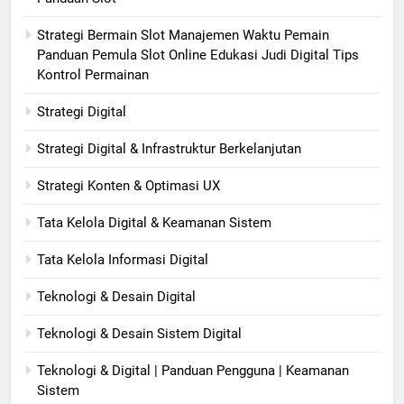
Strategi Bermain Slot Manajemen Waktu Pemain
Panduan Pemula Slot Online Edukasi Judi Digital Tips
Kontrol Permainan
Strategi Digital
Strategi Digital & Infrastruktur Berkelanjutan
Strategi Konten & Optimasi UX
Tata Kelola Digital & Keamanan Sistem
Tata Kelola Informasi Digital
Teknologi & Desain Digital
Teknologi & Desain Sistem Digital
Teknologi & Digital | Panduan Pengguna | Keamanan
Sistem