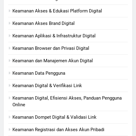
Keamanan Akses & Edukasi Platform Digital
Keamanan Akses Brand Digital
Keamanan Aplikasi & Infrastruktur Digital
Keamanan Browser dan Privasi Digital
Keamanan dan Manajemen Akun Digital
Keamanan Data Pengguna
Keamanan Digital & Verifikasi Link
Keamanan Digital, Efisiensi Akses, Panduan Pengguna
Online
Keamanan Dompet Digital & Validasi Link
Keamanan Registrasi dan Akses Akun Pribadi