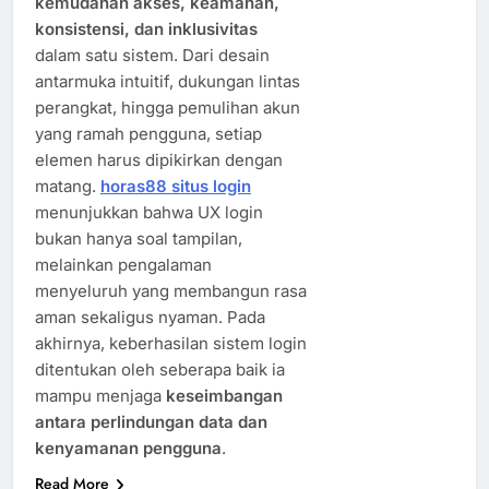
kemudahan akses, keamanan,
konsistensi, dan inklusivitas
dalam satu sistem. Dari desain
antarmuka intuitif, dukungan lintas
perangkat, hingga pemulihan akun
yang ramah pengguna, setiap
elemen harus dipikirkan dengan
matang.
horas88 situs login
menunjukkan bahwa UX login
bukan hanya soal tampilan,
melainkan pengalaman
menyeluruh yang membangun rasa
aman sekaligus nyaman. Pada
akhirnya, keberhasilan sistem login
ditentukan oleh seberapa baik ia
mampu menjaga
keseimbangan
antara perlindungan data dan
kenyamanan pengguna
.
Read More