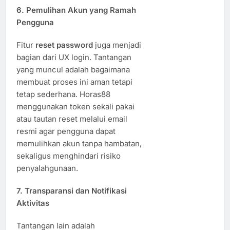
6. Pemulihan Akun yang Ramah
Pengguna
Fitur
reset password
juga menjadi
bagian dari UX login. Tantangan
yang muncul adalah bagaimana
membuat proses ini aman tetapi
tetap sederhana. Horas88
menggunakan token sekali pakai
atau tautan reset melalui email
resmi agar pengguna dapat
memulihkan akun tanpa hambatan,
sekaligus menghindari risiko
penyalahgunaan.
7. Transparansi dan Notifikasi
Aktivitas
Tantangan lain adalah