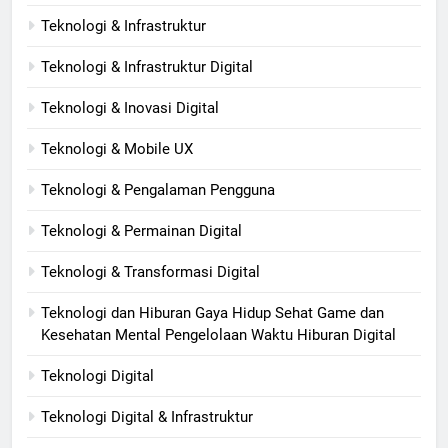
Teknologi & Infrastruktur
Teknologi & Infrastruktur Digital
Teknologi & Inovasi Digital
Teknologi & Mobile UX
Teknologi & Pengalaman Pengguna
Teknologi & Permainan Digital
Teknologi & Transformasi Digital
Teknologi dan Hiburan Gaya Hidup Sehat Game dan
Kesehatan Mental Pengelolaan Waktu Hiburan Digital
Teknologi Digital
Teknologi Digital & Infrastruktur