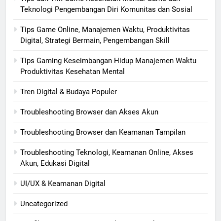
Teknologi Pengembangan Diri Komunitas dan Sosial
Tips Game Online, Manajemen Waktu, Produktivitas
Digital, Strategi Bermain, Pengembangan Skill
Tips Gaming Keseimbangan Hidup Manajemen Waktu
Produktivitas Kesehatan Mental
Tren Digital & Budaya Populer
Troubleshooting Browser dan Akses Akun
Troubleshooting Browser dan Keamanan Tampilan
Troubleshooting Teknologi, Keamanan Online, Akses
Akun, Edukasi Digital
UI/UX & Keamanan Digital
Uncategorized