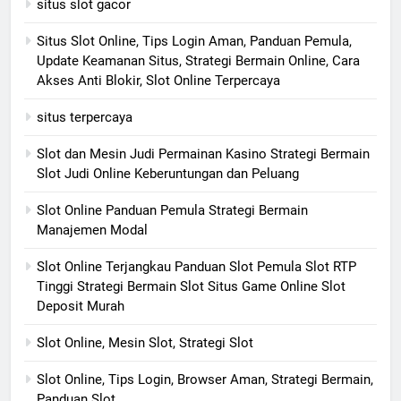
situs slot gacor
Situs Slot Online, Tips Login Aman, Panduan Pemula,
Update Keamanan Situs, Strategi Bermain Online, Cara
Akses Anti Blokir, Slot Online Terpercaya
situs terpercaya
Slot dan Mesin Judi Permainan Kasino Strategi Bermain
Slot Judi Online Keberuntungan dan Peluang
Slot Online Panduan Pemula Strategi Bermain
Manajemen Modal
Slot Online Terjangkau Panduan Slot Pemula Slot RTP
Tinggi Strategi Bermain Slot Situs Game Online Slot
Deposit Murah
Slot Online, Mesin Slot, Strategi Slot
Slot Online, Tips Login, Browser Aman, Strategi Bermain,
Panduan Slot