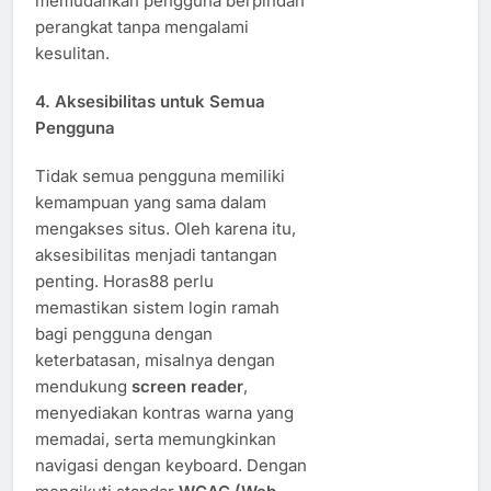
memudahkan pengguna berpindah
perangkat tanpa mengalami
kesulitan.
4. Aksesibilitas untuk Semua
Pengguna
Tidak semua pengguna memiliki
kemampuan yang sama dalam
mengakses situs. Oleh karena itu,
aksesibilitas menjadi tantangan
penting. Horas88 perlu
memastikan sistem login ramah
bagi pengguna dengan
keterbatasan, misalnya dengan
mendukung
screen reader
,
menyediakan kontras warna yang
memadai, serta memungkinkan
navigasi dengan keyboard. Dengan