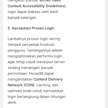
mengikuti standar
WCAG (Web
Content Accessibility Guidelines)
,
login dapat diakses oleh lebih
banyak kalangan.
5. Kecepatan Proses Login
Lambatnya proses login sering
menjadi penyebab frustrasi
pengguna. Tantangannya adalah
mengoptimalkan performa login
agar tetap cepat meskipun server
sedang menangani banyak
permintaan. Horas88 dapat
mengandalkan
Content Delivery
Network (CDN)
, caching, dan
optimasi kode untuk memastikan
login berlangsung dalam hitungan
detik.