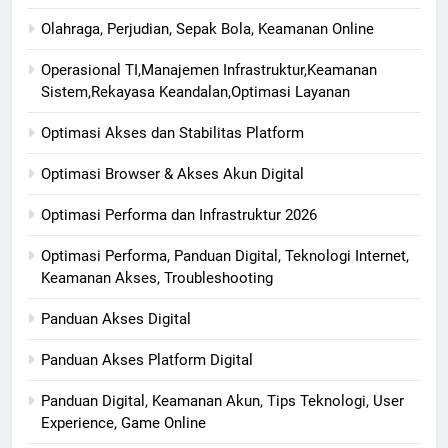
Olahraga, Perjudian, Sepak Bola, Keamanan Online
Operasional TI,Manajemen Infrastruktur,Keamanan
Sistem,Rekayasa Keandalan,Optimasi Layanan
Optimasi Akses dan Stabilitas Platform
Optimasi Browser & Akses Akun Digital
Optimasi Performa dan Infrastruktur 2026
Optimasi Performa, Panduan Digital, Teknologi Internet,
Keamanan Akses, Troubleshooting
Panduan Akses Digital
Panduan Akses Platform Digital
Panduan Digital, Keamanan Akun, Tips Teknologi, User
Experience, Game Online