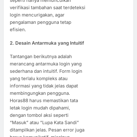
seperti hanya memunculkan
verifikasi tambahan saat terdeteksi
login mencurigakan, agar
pengalaman pengguna tetap
efisien.
2. Desain Antarmuka yang Intuitif
Tantangan berikutnya adalah
merancang antarmuka login yang
sederhana dan intuitif. Form login
yang terlalu kompleks atau
informasi yang tidak jelas dapat
membingungkan pengguna.
Horas88 harus memastikan tata
letak login mudah dipahami,
dengan tombol aksi seperti
“Masuk” atau “Lupa Kata Sandi”
ditampilkan jelas. Pesan error juga