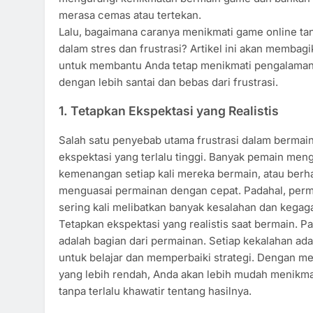
merasa cemas atau tertekan.
Lalu, bagaimana caranya menikmati game online ta
dalam stres dan frustrasi? Artikel ini akan membag
untuk membantu Anda tetap menikmati pengalama
dengan lebih santai dan bebas dari frustrasi.
1.
Tetapkan Ekspektasi yang Realistis
Salah satu penyebab utama frustrasi dalam bermai
ekspektasi yang terlalu tinggi. Banyak pemain men
kemenangan setiap kali mereka bermain, atau berh
menguasai permainan dengan cepat. Padahal, perm
sering kali melibatkan banyak kesalahan dan kegaga
Tetapkan ekspektasi yang realistis saat bermain. 
adalah bagian dari permainan. Setiap kekalahan ad
untuk belajar dan memperbaiki strategi. Dengan m
yang lebih rendah, Anda akan lebih mudah menikma
tanpa terlalu khawatir tentang hasilnya.