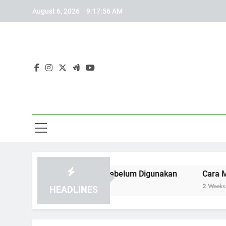
Skip
August 6, 2026
9:17:57 AM
to
content
Mot
Dapatkan 
Link Alternatif sebelum Digunakan
Cara Mengatasi T
2 Weeks Ago
HEADLINES