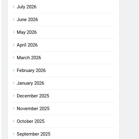
July 2026
June 2026
May 2026
April 2026
March 2026
February 2026
January 2026
December 2025
November 2025
October 2025
September 2025