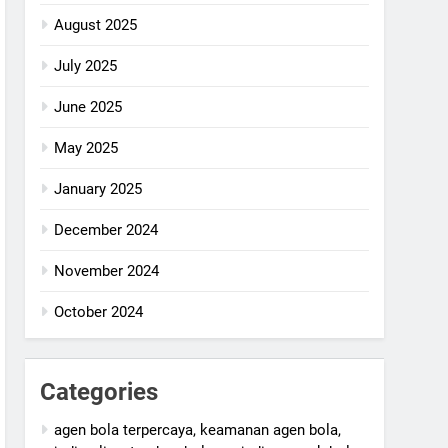
August 2025
July 2025
June 2025
May 2025
January 2025
December 2024
November 2024
October 2024
Categories
agen bola terpercaya, keamanan agen bola,