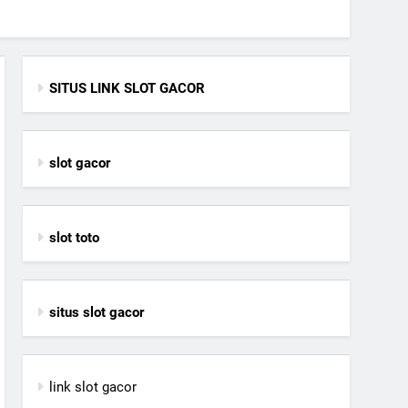
SITUS LINK SLOT GACOR
slot gacor
slot toto
situs slot gacor
link slot gacor