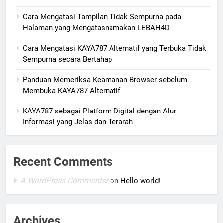
Cara Mengatasi Tampilan Tidak Sempurna pada
Halaman yang Mengatasnamakan LEBAH4D
Cara Mengatasi KAYA787 Alternatif yang Terbuka Tidak
Sempurna secara Bertahap
Panduan Memeriksa Keamanan Browser sebelum
Membuka KAYA787 Alternatif
KAYA787 sebagai Platform Digital dengan Alur
Informasi yang Jelas dan Terarah
Recent Comments
A WordPress Commenter
on
Hello world!
Archives