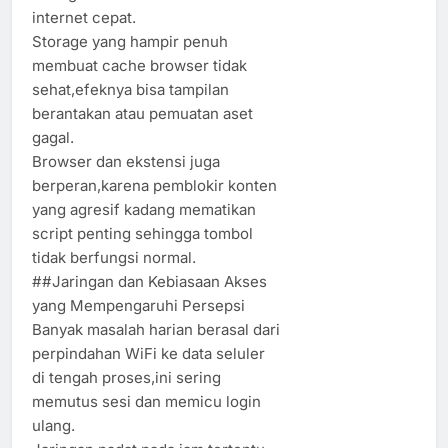
internet cepat.
Storage yang hampir penuh
membuat cache browser tidak
sehat,efeknya bisa tampilan
berantakan atau pemuatan aset
gagal.
Browser dan ekstensi juga
berperan,karena pemblokir konten
yang agresif kadang mematikan
script penting sehingga tombol
tidak berfungsi normal.
##Jaringan dan Kebiasaan Akses
yang Mempengaruhi Persepsi
Banyak masalah harian berasal dari
perpindahan WiFi ke data seluler
di tengah proses,ini sering
memutus sesi dan memicu login
ulang.