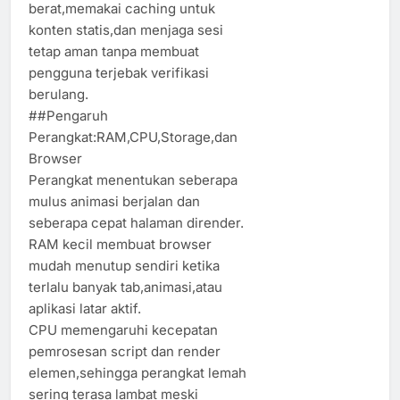
berat,memakai caching untuk
konten statis,dan menjaga sesi
tetap aman tanpa membuat
pengguna terjebak verifikasi
berulang.
##Pengaruh
Perangkat:RAM,CPU,Storage,dan
Browser
Perangkat menentukan seberapa
mulus animasi berjalan dan
seberapa cepat halaman dirender.
RAM kecil membuat browser
mudah menutup sendiri ketika
terlalu banyak tab,animasi,atau
aplikasi latar aktif.
CPU memengaruhi kecepatan
pemrosesan script dan render
elemen,sehingga perangkat lemah
sering terasa lambat meski