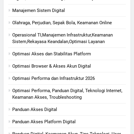
Manajemen Sistem Digital
Olahraga, Perjudian, Sepak Bola, Keamanan Online
Operasional TI,Manajemen Infrastruktur,Keamanan
Sistem,Rekayasa Keandalan,Optimasi Layanan
Optimasi Akses dan Stabilitas Platform
Optimasi Browser & Akses Akun Digital
Optimasi Performa dan Infrastruktur 2026
Optimasi Performa, Panduan Digital, Teknologi Internet,
Keamanan Akses, Troubleshooting
Panduan Akses Digital
Panduan Akses Platform Digital