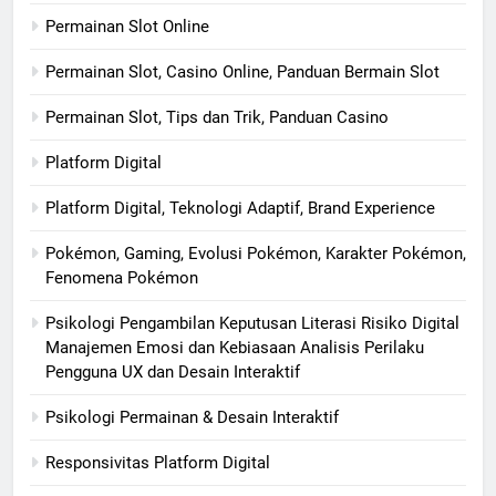
Permainan Slot Online
Permainan Slot, Casino Online, Panduan Bermain Slot
Permainan Slot, Tips dan Trik, Panduan Casino
Platform Digital
Platform Digital, Teknologi Adaptif, Brand Experience
Pokémon, Gaming, Evolusi Pokémon, Karakter Pokémon,
Fenomena Pokémon
Psikologi Pengambilan Keputusan Literasi Risiko Digital
Manajemen Emosi dan Kebiasaan Analisis Perilaku
Pengguna UX dan Desain Interaktif
Psikologi Permainan & Desain Interaktif
Responsivitas Platform Digital