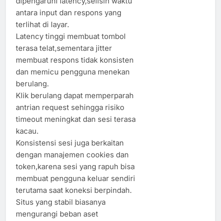
dipengaruhi latency,selisih waktu
antara input dan respons yang
terlihat di layar.
Latency tinggi membuat tombol
terasa telat,sementara jitter
membuat respons tidak konsisten
dan memicu pengguna menekan
berulang.
Klik berulang dapat memperparah
antrian request sehingga risiko
timeout meningkat dan sesi terasa
kacau.
Konsistensi sesi juga berkaitan
dengan manajemen cookies dan
token,karena sesi yang rapuh bisa
membuat pengguna keluar sendiri
terutama saat koneksi berpindah.
Situs yang stabil biasanya
mengurangi beban aset