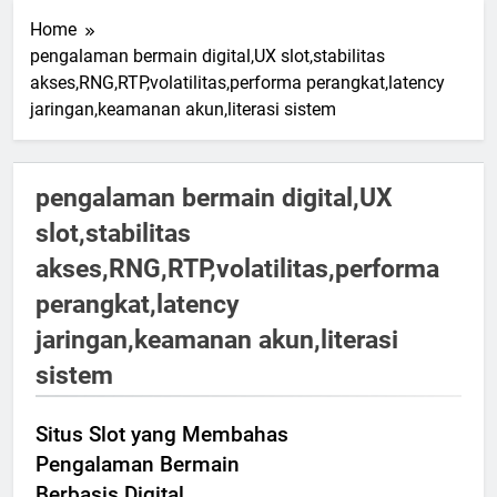
Home
pengalaman bermain digital,UX slot,stabilitas
akses,RNG,RTP,volatilitas,performa perangkat,latency
jaringan,keamanan akun,literasi sistem
pengalaman bermain digital,UX
slot,stabilitas
akses,RNG,RTP,volatilitas,performa
perangkat,latency
jaringan,keamanan akun,literasi
sistem
Situs Slot yang Membahas
Pengalaman Bermain
Berbasis Digital