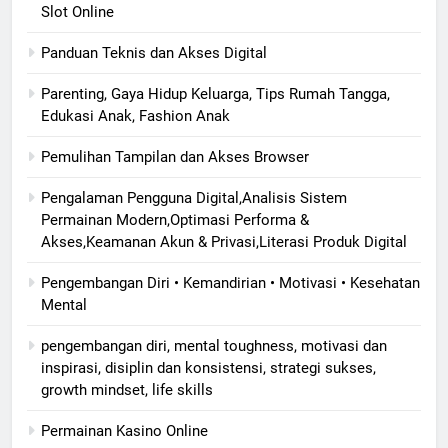
Slot Online
Panduan Teknis dan Akses Digital
Parenting, Gaya Hidup Keluarga, Tips Rumah Tangga,
Edukasi Anak, Fashion Anak
Pemulihan Tampilan dan Akses Browser
Pengalaman Pengguna Digital,Analisis Sistem
Permainan Modern,Optimasi Performa &
Akses,Keamanan Akun & Privasi,Literasi Produk Digital
Pengembangan Diri • Kemandirian • Motivasi • Kesehatan
Mental
pengembangan diri, mental toughness, motivasi dan
inspirasi, disiplin dan konsistensi, strategi sukses,
growth mindset, life skills
Permainan Kasino Online