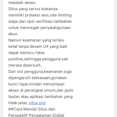
masalah akses.
Situs yang serius biasanya
memiliki proteksi sesi,rate limiting
wajar,dan opsi verifikasi tambahan
untuk mencegah penyalahgunaan
akun.
Namun keamanan yang terlalu
ketat tanpa desain UX yang baik
dapat memicu false
positive,sehingga pengguna sah
merasa dipersulit.
Dari sisi pengguna,keamanan juga
dipengaruhi kebiasaan,gunakan
kunci layar,hindari menyimpan
akses di perangkat umum,dan jauhi
tautan atau aplikasi tambahan yang
tidak jelas.
situs slot
##Cara Menilai Situs dari
Perspektif Pengalaman Digital