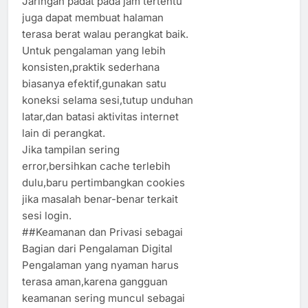
Jaringan padat pada jam tertentu
juga dapat membuat halaman
terasa berat walau perangkat baik.
Untuk pengalaman yang lebih
konsisten,praktik sederhana
biasanya efektif,gunakan satu
koneksi selama sesi,tutup unduhan
latar,dan batasi aktivitas internet
lain di perangkat.
Jika tampilan sering
error,bersihkan cache terlebih
dulu,baru pertimbangkan cookies
jika masalah benar-benar terkait
sesi login.
##Keamanan dan Privasi sebagai
Bagian dari Pengalaman Digital
Pengalaman yang nyaman harus
terasa aman,karena gangguan
keamanan sering muncul sebagai