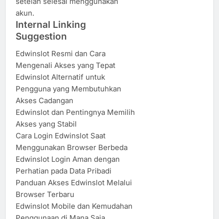
setelah selesai menggunakan
akun.
Internal Linking
Suggestion
Edwinslot Resmi dan Cara
Mengenali Akses yang Tepat
Edwinslot Alternatif untuk
Pengguna yang Membutuhkan
Akses Cadangan
Edwinslot dan Pentingnya Memilih
Akses yang Stabil
Cara Login Edwinslot Saat
Menggunakan Browser Berbeda
Edwinslot Login Aman dengan
Perhatian pada Data Pribadi
Panduan Akses Edwinslot Melalui
Browser Terbaru
Edwinslot Mobile dan Kemudahan
Penggunaan di Mana Saja