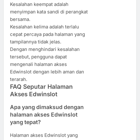
Kesalahan keempat adalah
menyimpan kata sandi di perangkat
bersama.
Kesalahan kelima adalah terlalu
cepat percaya pada halaman yang
tampilannya tidak jelas.
Dengan menghindari kesalahan
tersebut, pengguna dapat
mengenali halaman akses
Edwinslot dengan lebih aman dan
terarah.
FAQ Seputar Halaman
Akses Edwinslot
Apa yang dimaksud dengan
halaman akses Edwinslot
yang tepat?
Halaman akses Edwinslot yang