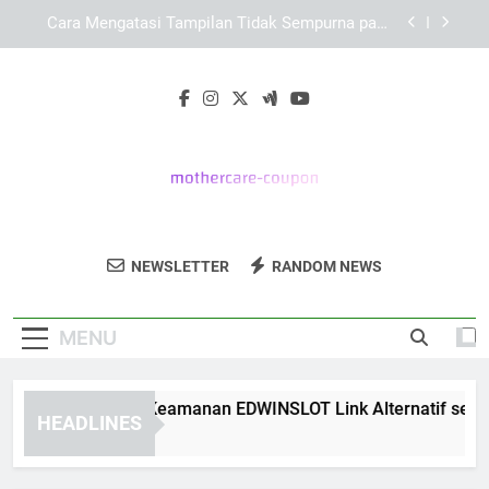
Skip
Cara Mengatasi KAYA787 Alternatif yang Terbuka
to
Tidak Sempurna secara Bertahap
content
Panduan Memeriksa Keamanan Browser sebelum
Membuka KAYA787 Alternatif
Cara Memeriksa Keamanan EDWINSLOT Link
Alternatif sebelum Digunakan
Cara Mengatasi Tampilan Tidak Sempurna pada
Halaman yang Mengatasnamakan LEBAH4D
Cara Mengatasi KAYA787 Alternatif yang Terbuka
Tidak Sempurna secara Bertahap
Mother Care
Dapatkan Kupon Dan Diskon Produk Bayi Di
Panduan Memeriksa Keamanan Browser sebelum
NEWSLETTER
RANDOM NEWS
Coupon
Membuka KAYA787 Alternatif
Mother Care Coupon.
MENU
ra Memeriksa Keamanan EDWINSLOT Link Alternatif sebelum
HEADLINES
Weeks Ago