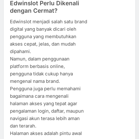
Edwinslot Perlu Dikenali
dengan Cermat?
Edwinslot menjadi salah satu brand
digital yang banyak dicari oleh
pengguna yang membutuhkan
akses cepat, jelas, dan mudah
dipahami.
Namun, dalam penggunaan
platform berbasis online,
pengguna tidak cukup hanya
mengenal nama brand.
Pengguna juga perlu memahami
bagaimana cara mengenali
halaman akses yang tepat agar
pengalaman login, daftar, maupun
navigasi akun terasa lebih aman
dan terarah.
Halaman akses adalah pintu awal