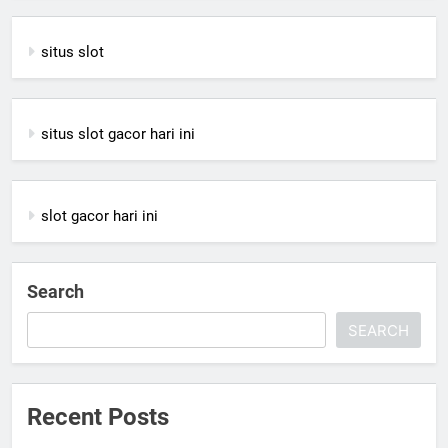
situs slot
situs slot gacor hari ini
slot gacor hari ini
Search
SEARCH
Recent Posts