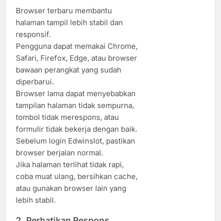
Browser terbaru membantu
halaman tampil lebih stabil dan
responsif.
Pengguna dapat memakai Chrome,
Safari, Firefox, Edge, atau browser
bawaan perangkat yang sudah
diperbarui.
Browser lama dapat menyebabkan
tampilan halaman tidak sempurna,
tombol tidak merespons, atau
formulir tidak bekerja dengan baik.
Sebelum login Edwinslot, pastikan
browser berjalan normal.
Jika halaman terlihat tidak rapi,
coba muat ulang, bersihkan cache,
atau gunakan browser lain yang
lebih stabil.
2. Perhatikan Respons