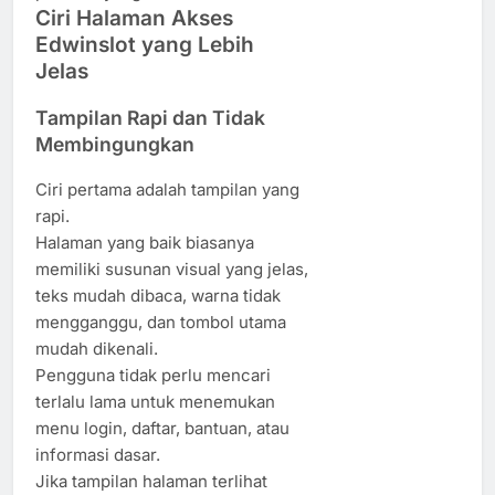
Ciri Halaman Akses
Edwinslot yang Lebih
Jelas
Tampilan Rapi dan Tidak
Membingungkan
Ciri pertama adalah tampilan yang
rapi.
Halaman yang baik biasanya
memiliki susunan visual yang jelas,
teks mudah dibaca, warna tidak
mengganggu, dan tombol utama
mudah dikenali.
Pengguna tidak perlu mencari
terlalu lama untuk menemukan
menu login, daftar, bantuan, atau
informasi dasar.
Jika tampilan halaman terlihat