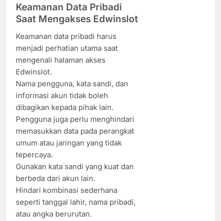
Keamanan Data Pribadi
Saat Mengakses Edwinslot
Keamanan data pribadi harus
menjadi perhatian utama saat
mengenali halaman akses
Edwinslot.
Nama pengguna, kata sandi, dan
informasi akun tidak boleh
dibagikan kepada pihak lain.
Pengguna juga perlu menghindari
memasukkan data pada perangkat
umum atau jaringan yang tidak
tepercaya.
Gunakan kata sandi yang kuat dan
berbeda dari akun lain.
Hindari kombinasi sederhana
seperti tanggal lahir, nama pribadi,
atau angka berurutan.