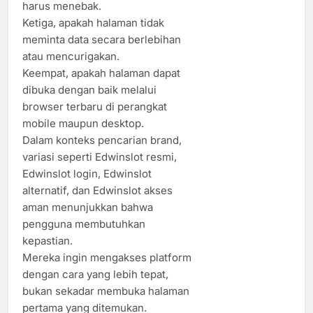
harus menebak.
Ketiga, apakah halaman tidak
meminta data secara berlebihan
atau mencurigakan.
Keempat, apakah halaman dapat
dibuka dengan baik melalui
browser terbaru di perangkat
mobile maupun desktop.
Dalam konteks pencarian brand,
variasi seperti Edwinslot resmi,
Edwinslot login, Edwinslot
alternatif, dan Edwinslot akses
aman menunjukkan bahwa
pengguna membutuhkan
kepastian.
Mereka ingin mengakses platform
dengan cara yang lebih tepat,
bukan sekadar membuka halaman
pertama yang ditemukan.