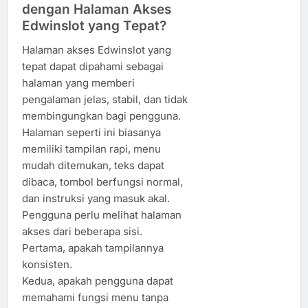
dengan Halaman Akses
Edwinslot yang Tepat?
Halaman akses Edwinslot yang
tepat dapat dipahami sebagai
halaman yang memberi
pengalaman jelas, stabil, dan tidak
membingungkan bagi pengguna.
Halaman seperti ini biasanya
memiliki tampilan rapi, menu
mudah ditemukan, teks dapat
dibaca, tombol berfungsi normal,
dan instruksi yang masuk akal.
Pengguna perlu melihat halaman
akses dari beberapa sisi.
Pertama, apakah tampilannya
konsisten.
Kedua, apakah pengguna dapat
memahami fungsi menu tanpa