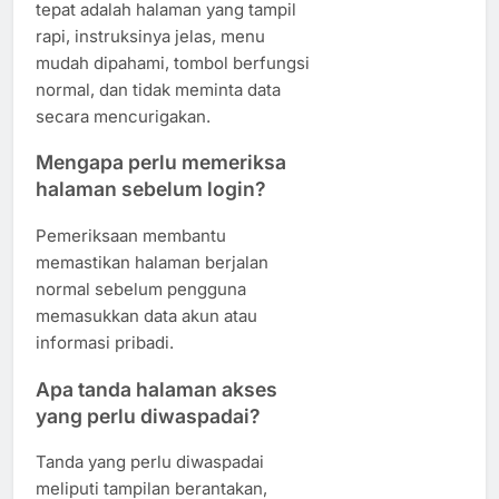
tepat adalah halaman yang tampil
rapi, instruksinya jelas, menu
mudah dipahami, tombol berfungsi
normal, dan tidak meminta data
secara mencurigakan.
Mengapa perlu memeriksa
halaman sebelum login?
Pemeriksaan membantu
memastikan halaman berjalan
normal sebelum pengguna
memasukkan data akun atau
informasi pribadi.
Apa tanda halaman akses
yang perlu diwaspadai?
Tanda yang perlu diwaspadai
meliputi tampilan berantakan,