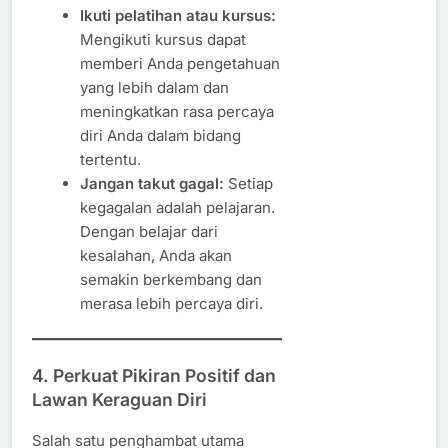
Ikuti pelatihan atau kursus:
Mengikuti kursus dapat
memberi Anda pengetahuan
yang lebih dalam dan
meningkatkan rasa percaya
diri Anda dalam bidang
tertentu.
Jangan takut gagal:
Setiap
kegagalan adalah pelajaran.
Dengan belajar dari
kesalahan, Anda akan
semakin berkembang dan
merasa lebih percaya diri.
4. Perkuat Pikiran Positif dan
Lawan Keraguan Diri
Salah satu penghambat utama