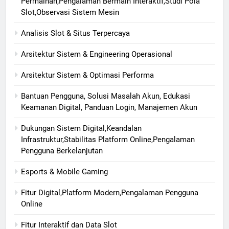
Permainan,Pengalaman Bermain Interaktif,Studi Pola
Slot,Observasi Sistem Mesin
Analisis Slot & Situs Terpercaya
Arsitektur Sistem & Engineering Operasional
Arsitektur Sistem & Optimasi Performa
Bantuan Pengguna, Solusi Masalah Akun, Edukasi
Keamanan Digital, Panduan Login, Manajemen Akun
Dukungan Sistem Digital,Keandalan
Infrastruktur,Stabilitas Platform Online,Pengalaman
Pengguna Berkelanjutan
Esports & Mobile Gaming
Fitur Digital,Platform Modern,Pengalaman Pengguna
Online
Fitur Interaktif dan Data Slot