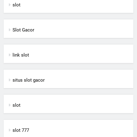
slot
Slot Gacor
link slot
situs slot gacor
slot
slot 777