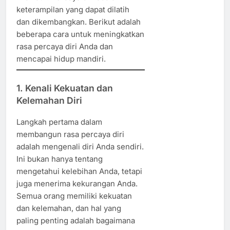
keterampilan yang dapat dilatih
dan dikembangkan. Berikut adalah
beberapa cara untuk meningkatkan
rasa percaya diri Anda dan
mencapai hidup mandiri.
1. Kenali Kekuatan dan
Kelemahan Diri
Langkah pertama dalam
membangun rasa percaya diri
adalah mengenali diri Anda sendiri.
Ini bukan hanya tentang
mengetahui kelebihan Anda, tetapi
juga menerima kekurangan Anda.
Semua orang memiliki kekuatan
dan kelemahan, dan hal yang
paling penting adalah bagaimana