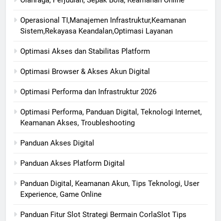
Operasional TI,Manajemen Infrastruktur,Keamanan
Sistem,Rekayasa Keandalan,Optimasi Layanan
Optimasi Akses dan Stabilitas Platform
Optimasi Browser & Akses Akun Digital
Optimasi Performa dan Infrastruktur 2026
Optimasi Performa, Panduan Digital, Teknologi Internet,
Keamanan Akses, Troubleshooting
Panduan Akses Digital
Panduan Akses Platform Digital
Panduan Digital, Keamanan Akun, Tips Teknologi, User
Experience, Game Online
Panduan Fitur Slot Strategi Bermain CorlaSlot Tips