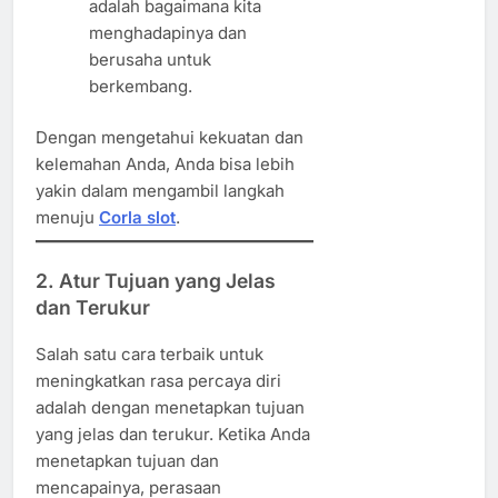
adalah bagaimana kita
menghadapinya dan
berusaha untuk
berkembang.
Dengan mengetahui kekuatan dan
kelemahan Anda, Anda bisa lebih
yakin dalam mengambil langkah
menuju
Corla slot
.
2. Atur Tujuan yang Jelas
dan Terukur
Salah satu cara terbaik untuk
meningkatkan rasa percaya diri
adalah dengan menetapkan tujuan
yang jelas dan terukur. Ketika Anda
menetapkan tujuan dan
mencapainya, perasaan