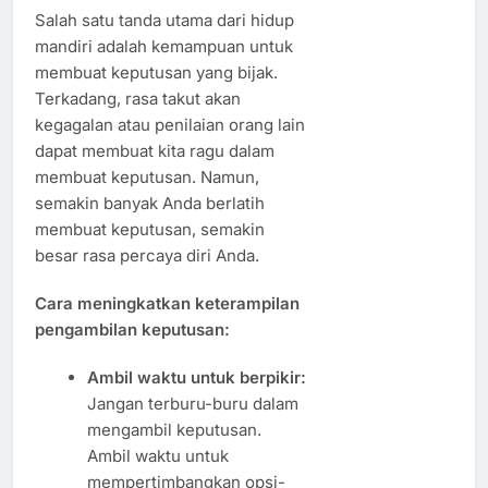
Salah satu tanda utama dari hidup
mandiri adalah kemampuan untuk
membuat keputusan yang bijak.
Terkadang, rasa takut akan
kegagalan atau penilaian orang lain
dapat membuat kita ragu dalam
membuat keputusan. Namun,
semakin banyak Anda berlatih
membuat keputusan, semakin
besar rasa percaya diri Anda.
Cara meningkatkan keterampilan
pengambilan keputusan:
Ambil waktu untuk berpikir:
Jangan terburu-buru dalam
mengambil keputusan.
Ambil waktu untuk
mempertimbangkan opsi-