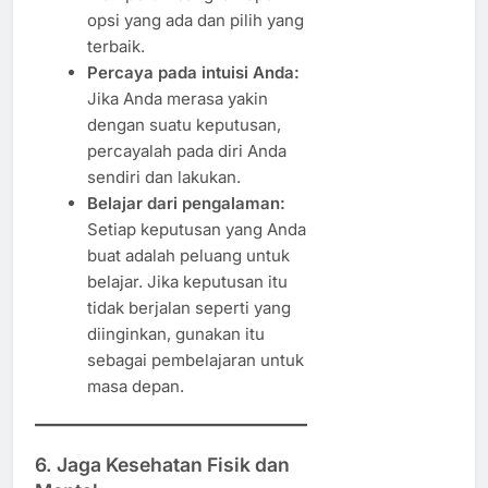
opsi yang ada dan pilih yang
terbaik.
Percaya pada intuisi Anda:
Jika Anda merasa yakin
dengan suatu keputusan,
percayalah pada diri Anda
sendiri dan lakukan.
Belajar dari pengalaman:
Setiap keputusan yang Anda
buat adalah peluang untuk
belajar. Jika keputusan itu
tidak berjalan seperti yang
diinginkan, gunakan itu
sebagai pembelajaran untuk
masa depan.
6. Jaga Kesehatan Fisik dan