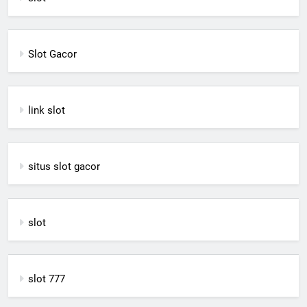
Slot Gacor
link slot
situs slot gacor
slot
slot 777