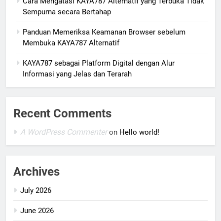
Cara Mengatasi KAYA787 Alternatif yang Terbuka Tidak
Sempurna secara Bertahap
Panduan Memeriksa Keamanan Browser sebelum
Membuka KAYA787 Alternatif
KAYA787 sebagai Platform Digital dengan Alur
Informasi yang Jelas dan Terarah
Recent Comments
A WordPress Commenter
on
Hello world!
Archives
July 2026
June 2026