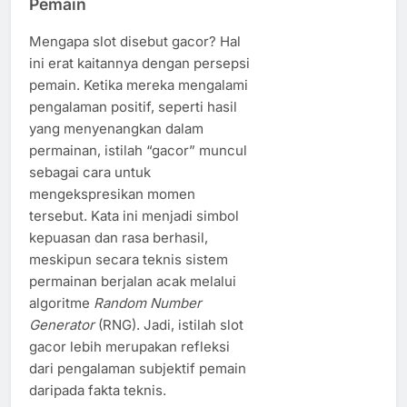
Pemain
Mengapa slot disebut gacor? Hal
ini erat kaitannya dengan persepsi
pemain. Ketika mereka mengalami
pengalaman positif, seperti hasil
yang menyenangkan dalam
permainan, istilah “gacor” muncul
sebagai cara untuk
mengekspresikan momen
tersebut. Kata ini menjadi simbol
kepuasan dan rasa berhasil,
meskipun secara teknis sistem
permainan berjalan acak melalui
algoritme
Random Number
Generator
(RNG). Jadi, istilah slot
gacor lebih merupakan refleksi
dari pengalaman subjektif pemain
daripada fakta teknis.