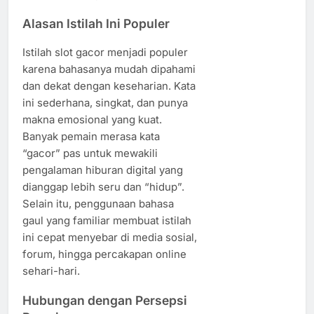
Alasan Istilah Ini Populer
Istilah slot gacor menjadi populer
karena bahasanya mudah dipahami
dan dekat dengan keseharian. Kata
ini sederhana, singkat, dan punya
makna emosional yang kuat.
Banyak pemain merasa kata
“gacor” pas untuk mewakili
pengalaman hiburan digital yang
dianggap lebih seru dan “hidup”.
Selain itu, penggunaan bahasa
gaul yang familiar membuat istilah
ini cepat menyebar di media sosial,
forum, hingga percakapan online
sehari-hari.
Hubungan dengan Persepsi