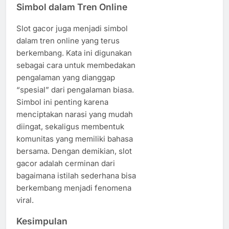
Simbol dalam Tren Online
Slot gacor juga menjadi simbol
dalam tren online yang terus
berkembang. Kata ini digunakan
sebagai cara untuk membedakan
pengalaman yang dianggap
“spesial” dari pengalaman biasa.
Simbol ini penting karena
menciptakan narasi yang mudah
diingat, sekaligus membentuk
komunitas yang memiliki bahasa
bersama. Dengan demikian, slot
gacor adalah cerminan dari
bagaimana istilah sederhana bisa
berkembang menjadi fenomena
viral.
Kesimpulan