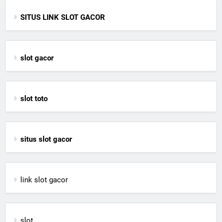
SITUS LINK SLOT GACOR
slot gacor
slot toto
situs slot gacor
link slot gacor
slot