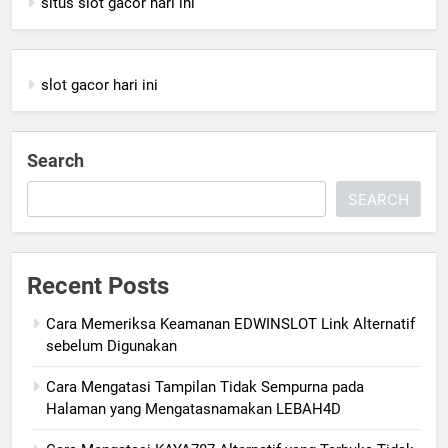
situs slot gacor hari ini
slot gacor hari ini
Search
SEARCH
Recent Posts
Cara Memeriksa Keamanan EDWINSLOT Link Alternatif
sebelum Digunakan
Cara Mengatasi Tampilan Tidak Sempurna pada
Halaman yang Mengatasnamakan LEBAH4D