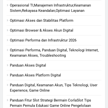
Operasional TI,Manajemen Infrastruktur,Keamanan
Sistem,Rekayasa Keandalan,Optimasi Layanan
Optimasi Akses dan Stabilitas Platform
Optimasi Browser & Akses Akun Digital
Optimasi Performa dan Infrastruktur 2026
Optimasi Performa, Panduan Digital, Teknologi Internet,
Keamanan Akses, Troubleshooting
Panduan Akses Digital
Panduan Akses Platform Digital
Panduan Digital, Keamanan Akun, Tips Teknologi, User
Experience, Game Online
Panduan Fitur Slot Strategi Bermain CorlaSlot Tips
Pemain Pemula Edukasi Game Online Pengelolaan