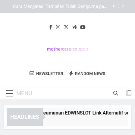
Skip
Cara Mengatasi KAYA787 Alternatif yang Terbuka
to
Tidak Sempurna secara Bertahap
content
Panduan Memeriksa Keamanan Browser sebelum
Membuka KAYA787 Alternatif
Cara Memeriksa Keamanan EDWINSLOT Link
Alternatif sebelum Digunakan
Cara Mengatasi Tampilan Tidak Sempurna pada
Halaman yang Mengatasnamakan LEBAH4D
Cara Mengatasi KAYA787 Alternatif yang Terbuka
Tidak Sempurna secara Bertahap
Mother Care
Dapatkan Kupon Dan Diskon Produk Bayi Di
Panduan Memeriksa Keamanan Browser sebelum
NEWSLETTER
RANDOM NEWS
Coupon
Membuka KAYA787 Alternatif
Mother Care Coupon.
MENU
ara Memeriksa Keamanan EDWINSLOT Link Alternatif sebelu
HEADLINES
 Weeks Ago