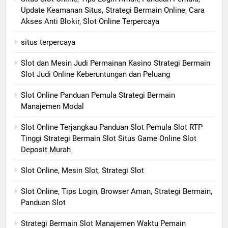
Update Keamanan Situs, Strategi Bermain Online, Cara
Akses Anti Blokir, Slot Online Terpercaya
situs terpercaya
Slot dan Mesin Judi Permainan Kasino Strategi Bermain
Slot Judi Online Keberuntungan dan Peluang
Slot Online Panduan Pemula Strategi Bermain
Manajemen Modal
Slot Online Terjangkau Panduan Slot Pemula Slot RTP
Tinggi Strategi Bermain Slot Situs Game Online Slot
Deposit Murah
Slot Online, Mesin Slot, Strategi Slot
Slot Online, Tips Login, Browser Aman, Strategi Bermain,
Panduan Slot
Strategi Bermain Slot Manajemen Waktu Pemain