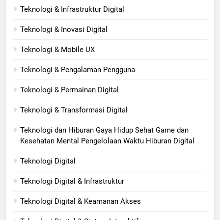
Teknologi & Infrastruktur Digital
Teknologi & Inovasi Digital
Teknologi & Mobile UX
Teknologi & Pengalaman Pengguna
Teknologi & Permainan Digital
Teknologi & Transformasi Digital
Teknologi dan Hiburan Gaya Hidup Sehat Game dan
Kesehatan Mental Pengelolaan Waktu Hiburan Digital
Teknologi Digital
Teknologi Digital & Infrastruktur
Teknologi Digital & Keamanan Akses