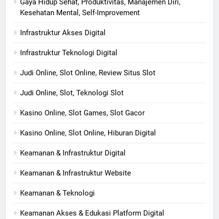
Gaya Hidup Sehat, Produktivitas, Manajemen Diri,
Kesehatan Mental, Self-Improvement
Infrastruktur Akses Digital
Infrastruktur Teknologi Digital
Judi Online, Slot Online, Review Situs Slot
Judi Online, Slot, Teknologi Slot
Kasino Online, Slot Games, Slot Gacor
Kasino Online, Slot Online, Hiburan Digital
Keamanan & Infrastruktur Digital
Keamanan & Infrastruktur Website
Keamanan & Teknologi
Keamanan Akses & Edukasi Platform Digital