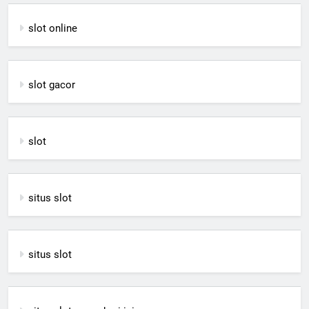
slot online
slot gacor
slot
situs slot
situs slot