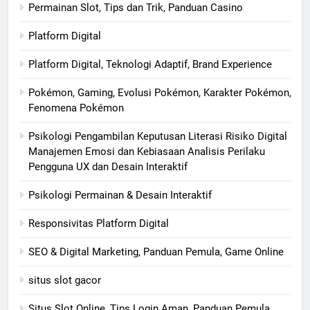
Permainan Slot, Tips dan Trik, Panduan Casino
Platform Digital
Platform Digital, Teknologi Adaptif, Brand Experience
Pokémon, Gaming, Evolusi Pokémon, Karakter Pokémon,
Fenomena Pokémon
Psikologi Pengambilan Keputusan Literasi Risiko Digital
Manajemen Emosi dan Kebiasaan Analisis Perilaku
Pengguna UX dan Desain Interaktif
Psikologi Permainan & Desain Interaktif
Responsivitas Platform Digital
SEO & Digital Marketing, Panduan Pemula, Game Online
situs slot gacor
Situs Slot Online, Tips Login Aman, Panduan Pemula,