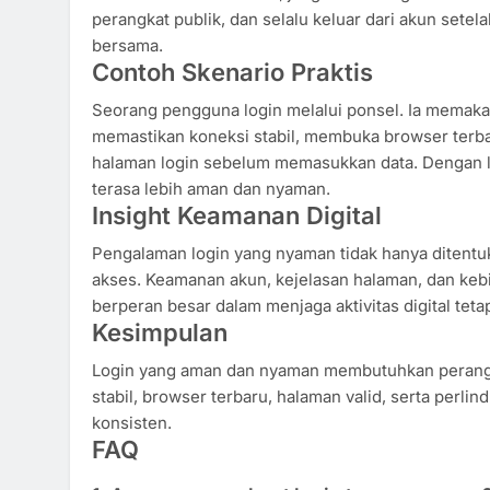
perangkat publik, dan selalu keluar dari akun sete
bersama.
Contoh Skenario Praktis
Seorang pengguna login melalui ponsel. Ia memakai
memastikan koneksi stabil, membuka browser terba
halaman login sebelum memasukkan data. Dengan l
terasa lebih aman dan nyaman.
Insight Keamanan Digital
Pengalaman login yang nyaman tidak hanya ditentu
akses. Keamanan akun, kejelasan halaman, dan ke
berperan besar dalam menjaga aktivitas digital tetap
Kesimpulan
Login yang aman dan nyaman membutuhkan perangk
stabil, browser terbaru, halaman valid, serta perli
konsisten.
FAQ