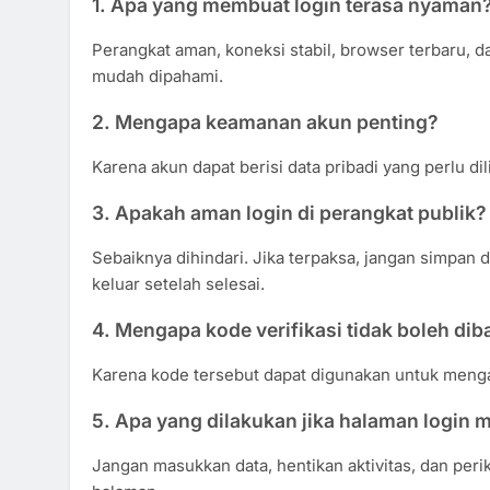
1. Apa yang membuat login terasa nyaman
Perangkat aman, koneksi stabil, browser terbaru, d
mudah dipahami.
2. Mengapa keamanan akun penting?
Karena akun dapat berisi data pribadi yang perlu dil
3. Apakah aman login di perangkat publik?
Sebaiknya dihindari. Jika terpaksa, jangan simpan d
keluar setelah selesai.
4. Mengapa kode verifikasi tidak boleh di
Karena kode tersebut dapat digunakan untuk menga
5. Apa yang dilakukan jika halaman login
Jangan masukkan data, hentikan aktivitas, dan peri