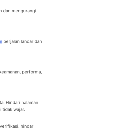
in dan mengurangi
in
berjalan lancar dan
keamanan, performa,
a. Hindari halaman
 tidak wajar.
rifikasi, hindari