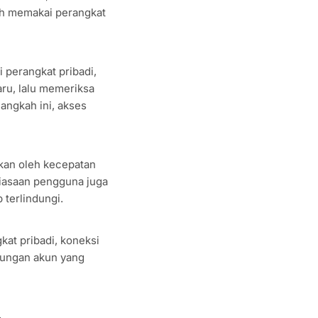
lah memakai perangkat
 perangkat pribadi,
ru, lalu memeriksa
angkah ini, akses
kan oleh kecepatan
biasaan pengguna juga
 terlindungi.
at pribadi, koneksi
ndungan akun yang