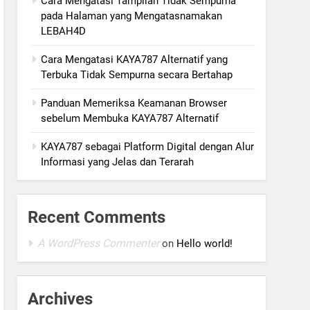
Cara Mengatasi Tampilan Tidak Sempurna
pada Halaman yang Mengatasnamakan
LEBAH4D
Cara Mengatasi KAYA787 Alternatif yang
Terbuka Tidak Sempurna secara Bertahap
Panduan Memeriksa Keamanan Browser
sebelum Membuka KAYA787 Alternatif
KAYA787 sebagai Platform Digital dengan Alur
Informasi yang Jelas dan Terarah
Recent Comments
A WordPress Commenter
on
Hello world!
Archives