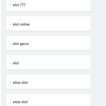
slot 777
slot online
slot gacor
slot
situs slot
situs slot