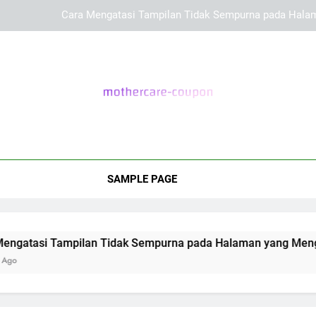
Cara Mengatasi Tampilan Tidak Sempurna pada Ha
Cara Mengatasi KAYA787 Alternatif yang Te
Panduan Memeriksa Keamanan Browser 
Cara Memeriksa Keamanan EDWINSLO
her Care Coupon
Cara Mengatasi Tampilan Tidak Sempurna pada Ha
Kupon Dan Diskon Produk Bayi Di Mother Care Coupon.
Cara Mengatasi KAYA787 Alternatif yang Te
SAMPLE PAGE
Panduan Memeriksa Keamanan Browser 
ampilan Tidak Sempurna pada Halaman yang Mengatasnama