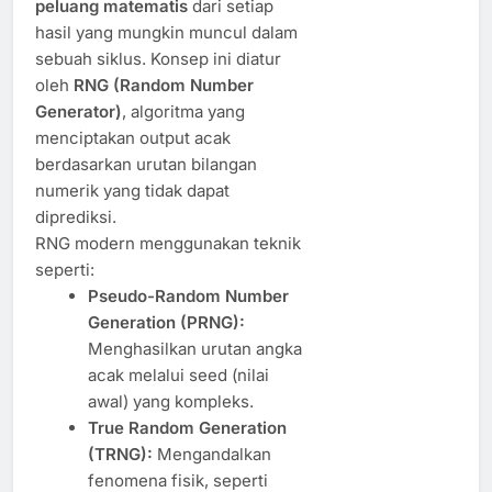
peluang matematis
dari setiap
hasil yang mungkin muncul dalam
sebuah siklus. Konsep ini diatur
oleh
RNG (Random Number
Generator)
, algoritma yang
menciptakan output acak
berdasarkan urutan bilangan
numerik yang tidak dapat
diprediksi.
RNG modern menggunakan teknik
seperti:
Pseudo-Random Number
Generation (PRNG):
Menghasilkan urutan angka
acak melalui seed (nilai
awal) yang kompleks.
True Random Generation
(TRNG):
Mengandalkan
fenomena fisik, seperti