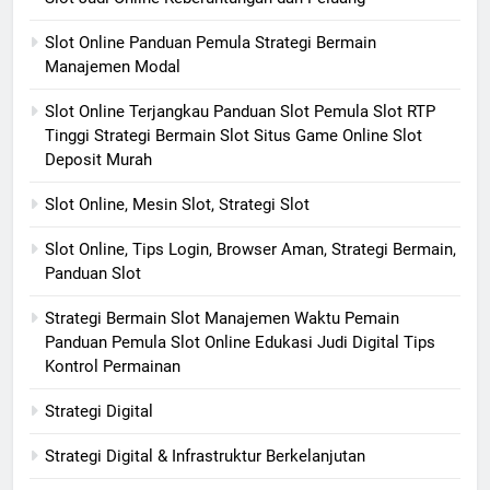
Slot Online Panduan Pemula Strategi Bermain
Manajemen Modal
Slot Online Terjangkau Panduan Slot Pemula Slot RTP
Tinggi Strategi Bermain Slot Situs Game Online Slot
Deposit Murah
Slot Online, Mesin Slot, Strategi Slot
Slot Online, Tips Login, Browser Aman, Strategi Bermain,
Panduan Slot
Strategi Bermain Slot Manajemen Waktu Pemain
Panduan Pemula Slot Online Edukasi Judi Digital Tips
Kontrol Permainan
Strategi Digital
Strategi Digital & Infrastruktur Berkelanjutan