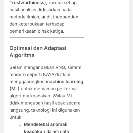
Trustworthiness)
, karena setiap
hasil analisis didasarkan pada
metode ilmiah, audit independen,
dan keterbukaan terhadap
pemeriksaan pihak ketiga.
Optimasi dan Adaptasi
Algoritma
Selain mengandalkan RNG, sistem
modern seperti KAYA787 kini
menggabungkan
machine learning
(ML)
untuk memantau performa
algoritma keacakan. Walau ML
tidak mengubah hasil acak secara
langsung, teknologi ini digunakan
untuk:
Mendeteksi anomali
keacakan
dalam data