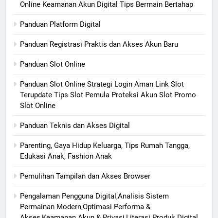
Online Keamanan Akun Digital Tips Bermain Bertahap
Panduan Platform Digital
Panduan Registrasi Praktis dan Akses Akun Baru
Panduan Slot Online
Panduan Slot Online Strategi Login Aman Link Slot
Terupdate Tips Slot Pemula Proteksi Akun Slot Promo
Slot Online
Panduan Teknis dan Akses Digital
Parenting, Gaya Hidup Keluarga, Tips Rumah Tangga,
Edukasi Anak, Fashion Anak
Pemulihan Tampilan dan Akses Browser
Pengalaman Pengguna Digital,Analisis Sistem
Permainan Modern,Optimasi Performa &
Akses,Keamanan Akun & Privasi,Literasi Produk Digital