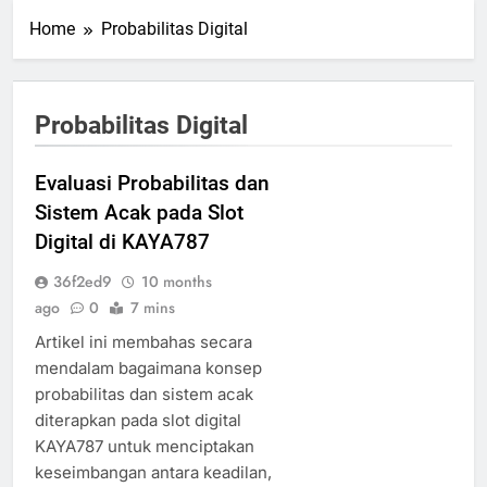
Home
Probabilitas Digital
Probabilitas Digital
Evaluasi Probabilitas dan
Sistem Acak pada Slot
Digital di KAYA787
36f2ed9
10 months
ago
0
7 mins
Artikel ini membahas secara
mendalam bagaimana konsep
probabilitas dan sistem acak
diterapkan pada slot digital
KAYA787 untuk menciptakan
keseimbangan antara keadilan,