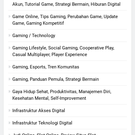
Akun, Tutorial Game, Strategi Bermain, Hiburan Digital
Game Online, Tips Gaming, Perubahan Game, Update
Game, Gaming Kompetitif
Gaming / Technology
Gaming Lifestyle, Social Gaming, Cooperative Play,
Casual Multiplayer, Player Experience
Gaming, Esports, Tren Komunitas
Gaming, Panduan Pemula, Strategi Bermain
Gaya Hidup Sehat, Produktivitas, Manajemen Diri,
Kesehatan Mental, Self-Improvement
Infrastruktur Akses Digital
Infrastruktur Teknologi Digital