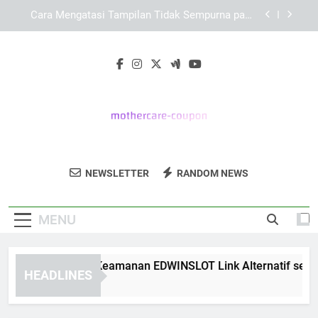
Skip
Cara Mengatasi KAYA787 Alternatif yang Terbuka
to
Tidak Sempurna secara Bertahap
content
Panduan Memeriksa Keamanan Browser sebelum
Membuka KAYA787 Alternatif
Cara Memeriksa Keamanan EDWINSLOT Link
Alternatif sebelum Digunakan
Cara Mengatasi Tampilan Tidak Sempurna pada
Halaman yang Mengatasnamakan LEBAH4D
Cara Mengatasi KAYA787 Alternatif yang Terbuka
Tidak Sempurna secara Bertahap
Mother Care
Dapatkan Kupon Dan Diskon Produk Bayi Di
Panduan Memeriksa Keamanan Browser sebelum
NEWSLETTER
RANDOM NEWS
Coupon
Membuka KAYA787 Alternatif
Mother Care Coupon.
MENU
ra Memeriksa Keamanan EDWINSLOT Link Alternatif sebelum
HEADLINES
Weeks Ago