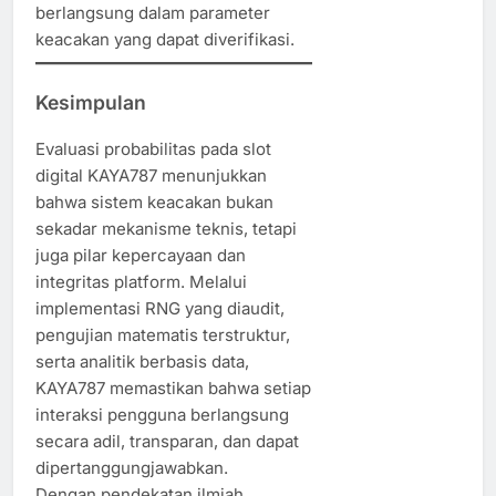
berlangsung dalam parameter
keacakan yang dapat diverifikasi.
Kesimpulan
Evaluasi probabilitas pada slot
digital KAYA787 menunjukkan
bahwa sistem keacakan bukan
sekadar mekanisme teknis, tetapi
juga pilar kepercayaan dan
integritas platform. Melalui
implementasi RNG yang diaudit,
pengujian matematis terstruktur,
serta analitik berbasis data,
KAYA787 memastikan bahwa setiap
interaksi pengguna berlangsung
secara adil, transparan, dan dapat
dipertanggungjawabkan.
Dengan pendekatan ilmiah