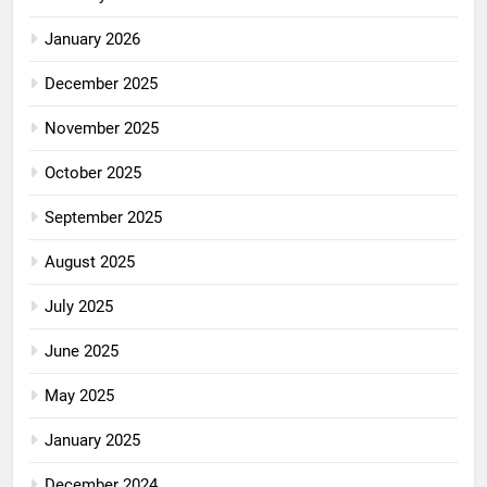
January 2026
December 2025
November 2025
October 2025
September 2025
August 2025
July 2025
June 2025
May 2025
January 2025
December 2024