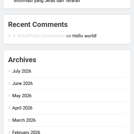
Informasi yang Jelas dan Terarah
Recent Comments
A WordPress Commenter
on
Hello world!
Archives
July 2026
June 2026
May 2026
April 2026
March 2026
February 2026