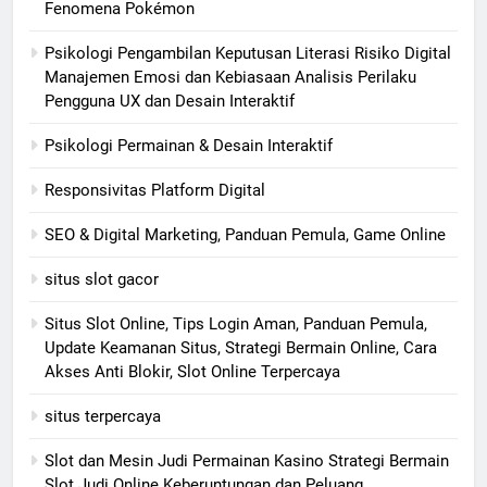
Fenomena Pokémon
Psikologi Pengambilan Keputusan Literasi Risiko Digital
Manajemen Emosi dan Kebiasaan Analisis Perilaku
Pengguna UX dan Desain Interaktif
Psikologi Permainan & Desain Interaktif
Responsivitas Platform Digital
SEO & Digital Marketing, Panduan Pemula, Game Online
situs slot gacor
Situs Slot Online, Tips Login Aman, Panduan Pemula,
Update Keamanan Situs, Strategi Bermain Online, Cara
Akses Anti Blokir, Slot Online Terpercaya
situs terpercaya
Slot dan Mesin Judi Permainan Kasino Strategi Bermain
Slot Judi Online Keberuntungan dan Peluang