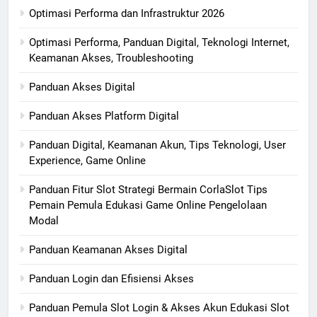
Optimasi Performa dan Infrastruktur 2026
Optimasi Performa, Panduan Digital, Teknologi Internet,
Keamanan Akses, Troubleshooting
Panduan Akses Digital
Panduan Akses Platform Digital
Panduan Digital, Keamanan Akun, Tips Teknologi, User
Experience, Game Online
Panduan Fitur Slot Strategi Bermain CorlaSlot Tips
Pemain Pemula Edukasi Game Online Pengelolaan
Modal
Panduan Keamanan Akses Digital
Panduan Login dan Efisiensi Akses
Panduan Pemula Slot Login & Akses Akun Edukasi Slot