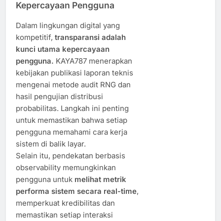
Kepercayaan Pengguna
Dalam lingkungan digital yang
kompetitif,
transparansi adalah
kunci utama kepercayaan
pengguna.
KAYA787 menerapkan
kebijakan publikasi laporan teknis
mengenai metode audit RNG dan
hasil pengujian distribusi
probabilitas. Langkah ini penting
untuk memastikan bahwa setiap
pengguna memahami cara kerja
sistem di balik layar.
Selain itu, pendekatan berbasis
observability memungkinkan
pengguna untuk
melihat metrik
performa sistem secara real-time
,
memperkuat kredibilitas dan
memastikan setiap interaksi