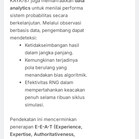
KAYA787 juga memanfaatkan
data
analytics
untuk menilai performa
sistem probabilitas secara
berkelanjutan. Melalui observasi
berbasis data, pengembang dapat
mendeteksi:
Ketidakseimbangan hasil
dalam jangka panjang.
Kemungkinan terjadinya
pola berulang yang
menandakan bias algoritmik.
Efektivitas RNG dalam
mempertahankan keacakan
penuh selama ribuan siklus
simulasi.
Pendekatan ini mencerminkan
penerapan
E-E-A-T (Experience,
Expertise, Authoritativeness,