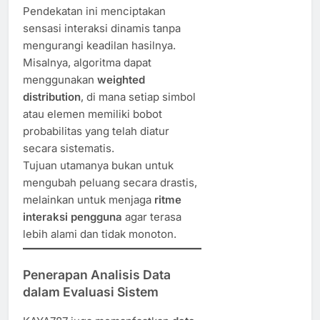
Pendekatan ini menciptakan
sensasi interaksi dinamis tanpa
mengurangi keadilan hasilnya.
Misalnya, algoritma dapat
menggunakan
weighted
distribution
, di mana setiap simbol
atau elemen memiliki bobot
probabilitas yang telah diatur
secara sistematis.
Tujuan utamanya bukan untuk
mengubah peluang secara drastis,
melainkan untuk menjaga
ritme
interaksi pengguna
agar terasa
lebih alami dan tidak monoton.
Penerapan Analisis Data
dalam Evaluasi Sistem