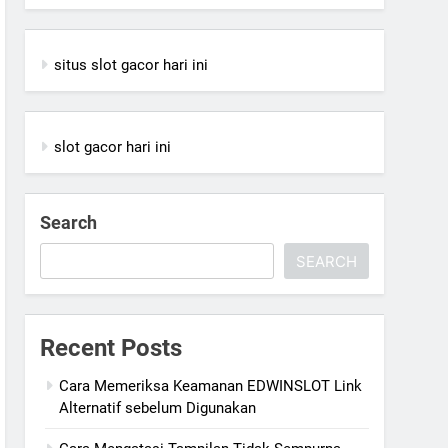
situs slot gacor hari ini
slot gacor hari ini
Search
SEARCH
Recent Posts
Cara Memeriksa Keamanan EDWINSLOT Link
Alternatif sebelum Digunakan