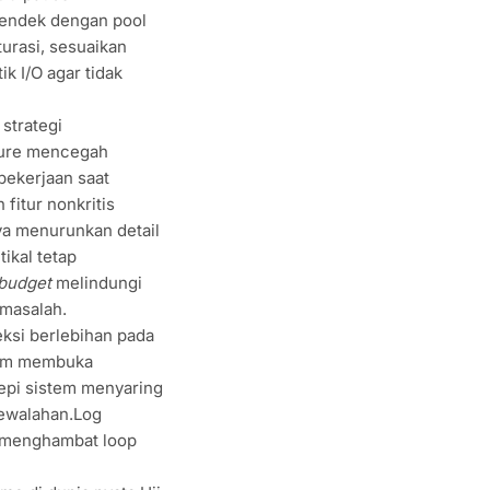
 pendek dengan pool
turasi, sesuaikan
ik I/O agar tidak
strategi
sure mencegah
pekerjaan saat
fitur nonkritis
ya menurunkan detail
ikal tetap
 budget
melindungi
rmasalah.
ksi berlebihan pada
nim membuka
tepi sistem menyaring
kewalahan.Log
ak menghambat loop