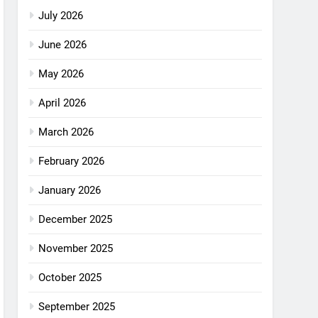
July 2026
June 2026
May 2026
April 2026
March 2026
February 2026
January 2026
December 2025
November 2025
October 2025
September 2025