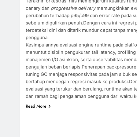
Terakhir, orkestrasi rilis memengaruhi kualitas runt
canary dan
progressive delivery
memungkinkan eva
perubahan terhadap p95/p99 dan error rate pada 
sebelum digulirkan penuh.Dengan cara ini regresi 
terdeteksi dini dan ditarik mundur cepat tanpa me
pengguna.
Kesimpulannya evaluasi engine runtime pada platfor
menuntut disiplin pengukuran tail latency, profili
manajemen I/O asinkron, serta observabilitas men
pengujian beban berlapis.Penerapan backpressure,
tuning GC menjaga responsivitas pada jam sibuk sem
bertahap mencegah regresi masuk ke produksi.De
evaluasi yang terukur dan berulang, runtime akan tet
dan ramah bagi pengalaman pengguna dari waktu k
Read More