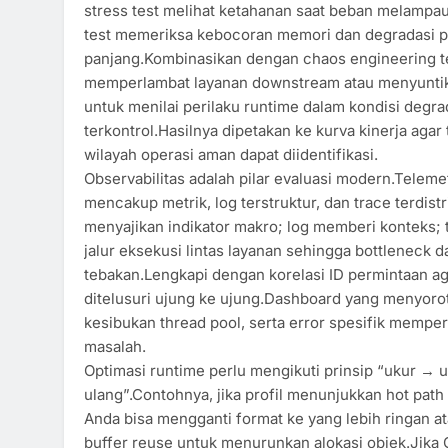
stress test melihat ketahanan saat beban melampau
test memeriksa kebocoran memori dan degradasi p
panjang.Kombinasikan dengan chaos engineering 
memperlambat layanan downstream atau menyuntikk
untuk menilai perilaku runtime dalam kondisi degra
terkontrol.Hasilnya dipetakan ke kurva kinerja agar 
wilayah operasi aman dapat diidentifikasi.
Observabilitas adalah pilar evaluasi modern.Teleme
mencakup metrik, log terstruktur, dan trace terdistr
menyajikan indikator makro; log memberi konteks;
jalur eksekusi lintas layanan sehingga bottleneck 
tebakan.Lengkapi dengan korelasi ID permintaan ag
ditelusuri ujung ke ujung.Dashboard yang menyoro
kesibukan thread pool, serta error spesifik memper
masalah.
Optimasi runtime perlu mengikuti prinsip “ukur → 
ulang”.Contohnya, jika profil menunjukkan hot path p
Anda bisa mengganti format ke yang lebih ringan 
buffer reuse untuk menurunkan alokasi objek.Jika