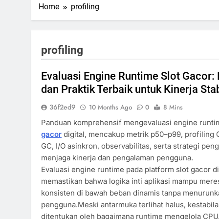
Home
profiling
profiling
Evaluasi Engine Runtime Slot Gacor: 
dan Praktik Terbaik untuk Kinerja Stab
36f2ed9
10 Months Ago
0
8 Mins
Panduan komprehensif mengevaluasi engine runti
gacor
digital, mencakup metrik p50–p99, profiling
GC, I/O asinkron, observabilitas, serta strategi pen
menjaga kinerja dan pengalaman pengguna.
Evaluasi engine runtime pada platform slot gacor di
memastikan bahwa logika inti aplikasi mampu mer
konsisten di bawah beban dinamis tanpa menurun
pengguna.Meski antarmuka terlihat halus, kestabi
ditentukan oleh bagaimana runtime mengelola CPU, 