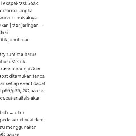
i ekspektasi.Soak
erforma jangka
terukur—misalnya
an jitter jaringan—
dasi
titik jenuh dan
try runtime harus
ibusi.Metrik
 trace menunjukkan
dapat ditemukan tanpa
ar setiap event dapat
t p95/p99, GC pause,
cepat analisis akar
ubah → ukur
ada serialisasi data,
atau menggunakan
 GC pause