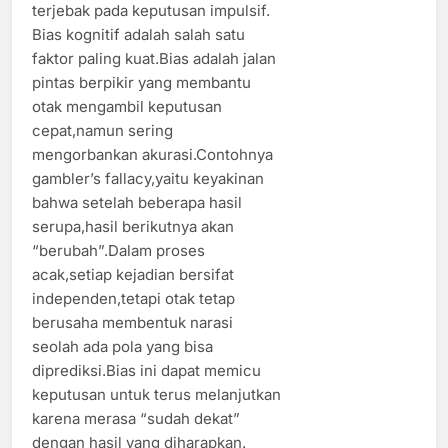
terjebak pada keputusan impulsif.
Bias kognitif adalah salah satu
faktor paling kuat.Bias adalah jalan
pintas berpikir yang membantu
otak mengambil keputusan
cepat,namun sering
mengorbankan akurasi.Contohnya
gambler’s fallacy,yaitu keyakinan
bahwa setelah beberapa hasil
serupa,hasil berikutnya akan
“berubah”.Dalam proses
acak,setiap kejadian bersifat
independen,tetapi otak tetap
berusaha membentuk narasi
seolah ada pola yang bisa
diprediksi.Bias ini dapat memicu
keputusan untuk terus melanjutkan
karena merasa “sudah dekat”
dengan hasil yang diharapkan.