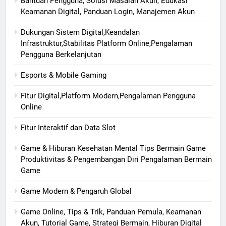
Bantuan Pengguna, Solusi Masalah Akun, Edukasi
Keamanan Digital, Panduan Login, Manajemen Akun
Dukungan Sistem Digital,Keandalan
Infrastruktur,Stabilitas Platform Online,Pengalaman
Pengguna Berkelanjutan
Esports & Mobile Gaming
Fitur Digital,Platform Modern,Pengalaman Pengguna
Online
Fitur Interaktif dan Data Slot
Game & Hiburan Kesehatan Mental Tips Bermain Game
Produktivitas & Pengembangan Diri Pengalaman Bermain
Game
Game Modern & Pengaruh Global
Game Online, Tips & Trik, Panduan Pemula, Keamanan
Akun, Tutorial Game, Strategi Bermain, Hiburan Digital