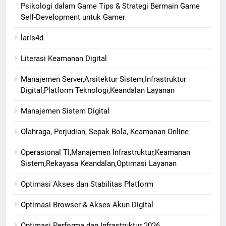
Psikologi dalam Game Tips & Strategi Bermain Game
Self-Development untuk Gamer
laris4d
Literasi Keamanan Digital
Manajemen Server,Arsitektur Sistem,Infrastruktur
Digital,Platform Teknologi,Keandalan Layanan
Manajemen Sistem Digital
Olahraga, Perjudian, Sepak Bola, Keamanan Online
Operasional TI,Manajemen Infrastruktur,Keamanan
Sistem,Rekayasa Keandalan,Optimasi Layanan
Optimasi Akses dan Stabilitas Platform
Optimasi Browser & Akses Akun Digital
Optimasi Performa dan Infrastruktur 2026