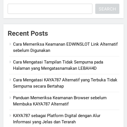
SEARCH
Recent Posts
Cara Memeriksa Keamanan EDWINSLOT Link Alternatif
sebelum Digunakan
Cara Mengatasi Tampilan Tidak Sempurna pada
Halaman yang Mengatasnamakan LEBAH4D
Cara Mengatasi KAYA787 Alternatif yang Terbuka Tidak
Sempurna secara Bertahap
Panduan Memeriksa Keamanan Browser sebelum
Membuka KAYA787 Alternatif
KAYA787 sebagai Platform Digital dengan Alur
Informasi yang Jelas dan Terarah