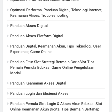
Optimasi Performa, Panduan Digital, Teknologi Internet,
Keamanan Akses, Troubleshooting
Panduan Akses Digital
Panduan Akses Platform Digital
Panduan Digital, Keamanan Akun, Tips Teknologi, User
Experience, Game Online
Panduan Fitur Slot Strategi Bermain CorlaSlot Tips
Pemain Pemula Edukasi Game Online Pengelolaan
Modal
Panduan Keamanan Akses Digital
Panduan Login dan Efisiensi Akses
Panduan Pemula Slot Login & Akses Akun Edukasi Slot
Online Keamanan Akun Digital Tips Bermain Bertahap