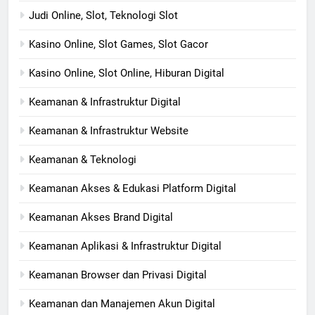
Judi Online, Slot, Teknologi Slot
Kasino Online, Slot Games, Slot Gacor
Kasino Online, Slot Online, Hiburan Digital
Keamanan & Infrastruktur Digital
Keamanan & Infrastruktur Website
Keamanan & Teknologi
Keamanan Akses & Edukasi Platform Digital
Keamanan Akses Brand Digital
Keamanan Aplikasi & Infrastruktur Digital
Keamanan Browser dan Privasi Digital
Keamanan dan Manajemen Akun Digital