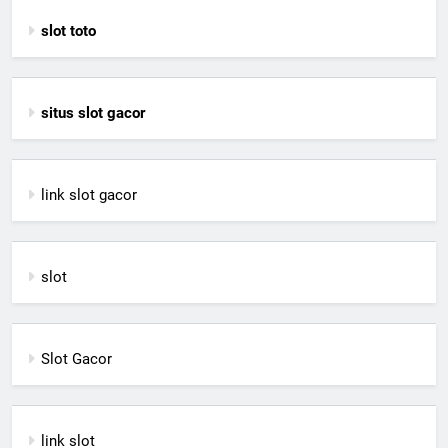
slot toto
situs slot gacor
link slot gacor
slot
Slot Gacor
link slot