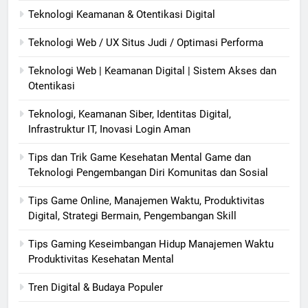
Teknologi Keamanan & Otentikasi Digital
Teknologi Web / UX Situs Judi / Optimasi Performa
Teknologi Web | Keamanan Digital | Sistem Akses dan
Otentikasi
Teknologi, Keamanan Siber, Identitas Digital,
Infrastruktur IT, Inovasi Login Aman
Tips dan Trik Game Kesehatan Mental Game dan
Teknologi Pengembangan Diri Komunitas dan Sosial
Tips Game Online, Manajemen Waktu, Produktivitas
Digital, Strategi Bermain, Pengembangan Skill
Tips Gaming Keseimbangan Hidup Manajemen Waktu
Produktivitas Kesehatan Mental
Tren Digital & Budaya Populer