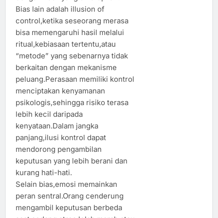
Bias lain adalah illusion of
control,ketika seseorang merasa
bisa memengaruhi hasil melalui
ritual,kebiasaan tertentu,atau
“metode” yang sebenarnya tidak
berkaitan dengan mekanisme
peluang.Perasaan memiliki kontrol
menciptakan kenyamanan
psikologis,sehingga risiko terasa
lebih kecil daripada
kenyataan.Dalam jangka
panjang,ilusi kontrol dapat
mendorong pengambilan
keputusan yang lebih berani dan
kurang hati-hati.
Selain bias,emosi memainkan
peran sentral.Orang cenderung
mengambil keputusan berbeda