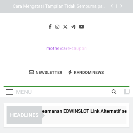
Skip
Cara Mengatasi KAYA787 Alternatif yang Terbuka
to
Tidak Sempurna secara Bertahap
content
Panduan Memeriksa Keamanan Browser sebelum
Membuka KAYA787 Alternatif
Cara Memeriksa Keamanan EDWINSLOT Link
Alternatif sebelum Digunakan
Cara Mengatasi Tampilan Tidak Sempurna pada
Halaman yang Mengatasnamakan LEBAH4D
Cara Mengatasi KAYA787 Alternatif yang Terbuka
Tidak Sempurna secara Bertahap
Mother Care
Dapatkan Kupon Dan Diskon Produk Bayi Di
Panduan Memeriksa Keamanan Browser sebelum
NEWSLETTER
RANDOM NEWS
Coupon
Membuka KAYA787 Alternatif
Mother Care Coupon.
MENU
ra Memeriksa Keamanan EDWINSLOT Link Alternatif sebelum
HEADLINES
eeks Ago