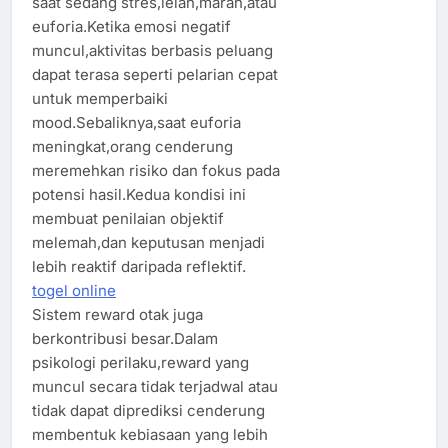
saat sedang stres,lelah,marah,atau
euforia.Ketika emosi negatif
muncul,aktivitas berbasis peluang
dapat terasa seperti pelarian cepat
untuk memperbaiki
mood.Sebaliknya,saat euforia
meningkat,orang cenderung
meremehkan risiko dan fokus pada
potensi hasil.Kedua kondisi ini
membuat penilaian objektif
melemah,dan keputusan menjadi
lebih reaktif daripada reflektif.
togel online
Sistem reward otak juga
berkontribusi besar.Dalam
psikologi perilaku,reward yang
muncul secara tidak terjadwal atau
tidak dapat diprediksi cenderung
membentuk kebiasaan yang lebih