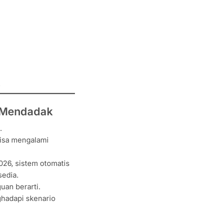
.
k Mendadak
.
bisa mengalami
26, sistem otomatis
sedia.
uan berarti.
hadapi skenario