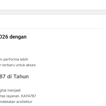
026 dengan
n performa lebih
n terbaru untuk akses
87 di Tahun
ital menjadi
itas layanan. KAYA787
dekatan arsitektur