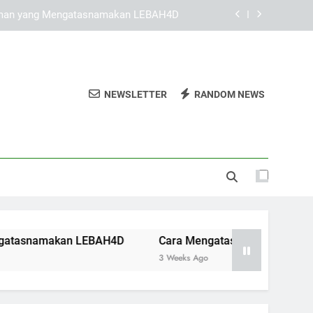
laman yang Mengatasnamakan LEBAH4D
rbuka Tidak Sempurna secara Bertahap
sebelum Membuka KAYA787 Alternatif
NEWSLETTER
RANDOM NEWS
T Link Alternatif sebelum Digunakan
laman yang Mengatasnamakan LEBAH4D
rbuka Tidak Sempurna secara Bertahap
sebelum Membuka KAYA787 Alternatif
kan LEBAH4D
Cara Mengatasi KAYA787 Alternatif yang 
3 Weeks Ago