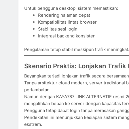
Untuk pengguna desktop, sistem memastikan:
Rendering halaman cepat
Kompatibilitas lintas browser
Stabilitas sesi login
Integrasi backend konsisten
Pengalaman tetap stabil meskipun trafik meningkat
Skenario Praktis: Lonjakan Trafi
Bayangkan terjadi lonjakan trafik secara bersamaan
Tanpa arsitektur cloud modern, server tradisional 
perlambatan.
Namun dengan KAYA787 LINK ALTERNATIF resmi 20
mengalihkan beban ke server dengan kapasitas ter
Pengguna tetap dapat login tanpa merasakan gangg
Pendekatan ini menunjukkan kesiapan sistem meng
ekstrem.