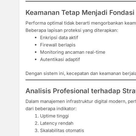
Keamanan Tetap Menjadi Fondasi
Performa optimal tidak berarti mengorbankan kea
Beberapa lapisan proteksi yang diterapkan:
Enkripsi data aktif
Firewall berlapis
Monitoring ancaman real-time
Autentikasi adaptif
Dengan sistem ini, kecepatan dan keamanan berjala
Analisis Profesional terhadap Str
Dalam manajemen infrastruktur digital modern, per
dari beberapa indikator:
Uptime tinggi
Latency rendah
Skalabilitas otomatis