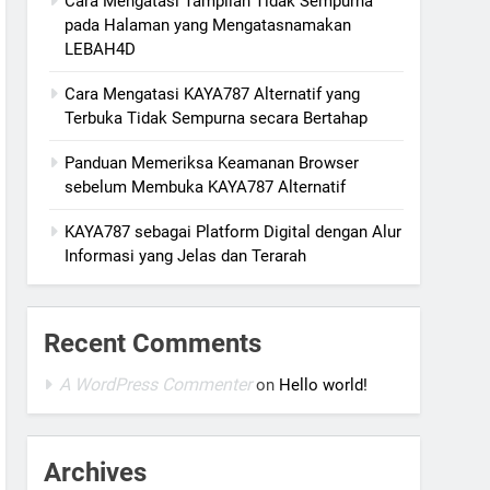
Cara Mengatasi Tampilan Tidak Sempurna
pada Halaman yang Mengatasnamakan
LEBAH4D
Cara Mengatasi KAYA787 Alternatif yang
Terbuka Tidak Sempurna secara Bertahap
Panduan Memeriksa Keamanan Browser
sebelum Membuka KAYA787 Alternatif
KAYA787 sebagai Platform Digital dengan Alur
Informasi yang Jelas dan Terarah
Recent Comments
A WordPress Commenter
on
Hello world!
Archives