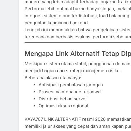
modern yang lebih adaptif terhadap lonjakan trafik 
Performa lebih optimal bukan hanya slogan, melaink
integrasi sistem cloud terdistribusi, load balancing
penguatan keamanan backend.
Langkah ini menunjukkan bahwa pengelolaan siste
terencana dan berbasis evaluasi performa sebelum
Mengapa Link Alternatif Tetap Di
Meskipun sistem utama stabil, penggunaan domain a
menjadi bagian dari strategi manajemen risiko.
Beberapa alasan utamanya:
Antisipasi pembatasan jaringan
Proses maintenance terjadwal
Distribusi beban server
Optimasi akses regional
KAYA787 LINK ALTERNATIF resmi 2026 memastikan
memiliki jalur akses yang cepat dan aman kapan pu