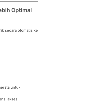
ebih Optimal
fik secara otomatis ke
merata untuk
ensi akses.