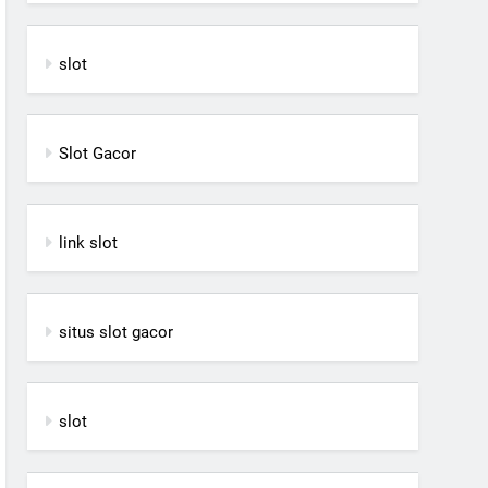
slot
Slot Gacor
link slot
situs slot gacor
slot