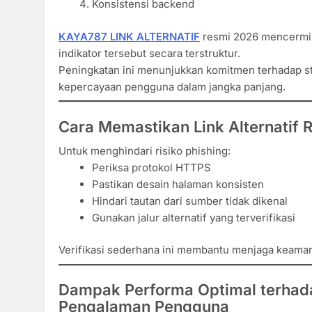
Konsistensi backend
KAYA787 LINK ALTERNATIF
resmi 2026 mencermi
indikator tersebut secara terstruktur.
Peningkatan ini menunjukkan komitmen terhadap st
kepercayaan pengguna dalam jangka panjang.
Cara Memastikan Link Alternatif
Untuk menghindari risiko phishing:
Periksa protokol HTTPS
Pastikan desain halaman konsisten
Hindari tautan dari sumber tidak dikenal
Gunakan jalur alternatif yang terverifikasi
Verifikasi sederhana ini membantu menjaga keama
Dampak Performa Optimal terhad
Pengalaman Pengguna