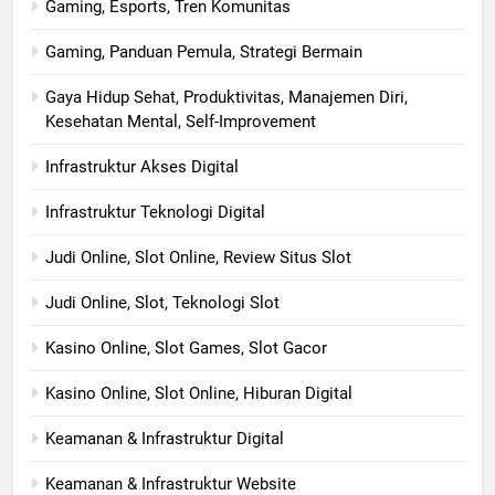
Gaming, Esports, Tren Komunitas
Gaming, Panduan Pemula, Strategi Bermain
Gaya Hidup Sehat, Produktivitas, Manajemen Diri,
Kesehatan Mental, Self-Improvement
Infrastruktur Akses Digital
Infrastruktur Teknologi Digital
Judi Online, Slot Online, Review Situs Slot
Judi Online, Slot, Teknologi Slot
Kasino Online, Slot Games, Slot Gacor
Kasino Online, Slot Online, Hiburan Digital
Keamanan & Infrastruktur Digital
Keamanan & Infrastruktur Website