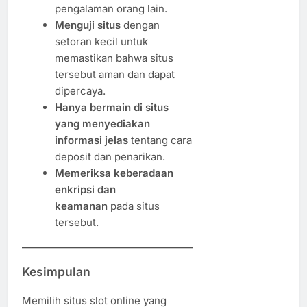
pengalaman orang lain.
Menguji situs
dengan
setoran kecil untuk
memastikan bahwa situs
tersebut aman dan dapat
dipercaya.
Hanya bermain di situs
yang menyediakan
informasi jelas
tentang cara
deposit dan penarikan.
Memeriksa keberadaan
enkripsi dan
keamanan
pada situs
tersebut.
Kesimpulan
Memilih situs slot online yang