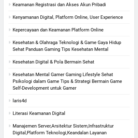
Keamanan Registrasi dan Akses Akun Pribadi
Kenyamanan Digital, Platform Online, User Experience
Kepercayaan dan Keamanan Platform Online
Kesehatan & Olahraga Teknologi & Game Gaya Hidup
Sehat Panduan Gaming Tips Kesehatan Mental
Kesehatan Digital & Pola Bermain Sehat
Kesehatan Mental Gamer Gaming Lifestyle Sehat
Psikologi dalam Game Tips & Strategi Bermain Game
Self-Development untuk Gamer
laris4d
Literasi Keamanan Digital
Manajemen Server,Arsitektur Sistem,Infrastruktur
Digital,Platform Teknologi,Keandalan Layanan