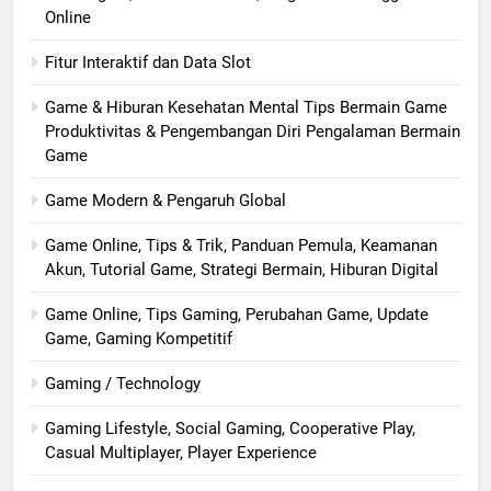
Online
Fitur Interaktif dan Data Slot
Game & Hiburan Kesehatan Mental Tips Bermain Game
Produktivitas & Pengembangan Diri Pengalaman Bermain
Game
Game Modern & Pengaruh Global
Game Online, Tips & Trik, Panduan Pemula, Keamanan
Akun, Tutorial Game, Strategi Bermain, Hiburan Digital
Game Online, Tips Gaming, Perubahan Game, Update
Game, Gaming Kompetitif
Gaming / Technology
Gaming Lifestyle, Social Gaming, Cooperative Play,
Casual Multiplayer, Player Experience