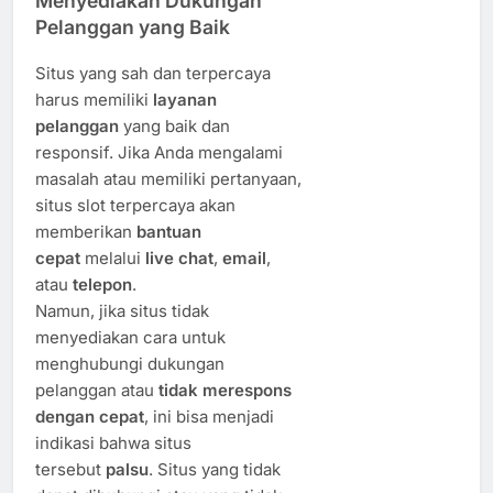
Menyediakan Dukungan
Pelanggan yang Baik
Situs yang sah dan terpercaya
harus memiliki
layanan
pelanggan
yang baik dan
responsif. Jika Anda mengalami
masalah atau memiliki pertanyaan,
situs slot terpercaya akan
memberikan
bantuan
cepat
melalui
live chat
,
email
,
atau
telepon
.
Namun, jika situs tidak
menyediakan cara untuk
menghubungi dukungan
pelanggan atau
tidak merespons
dengan cepat
, ini bisa menjadi
indikasi bahwa situs
tersebut
palsu
. Situs yang tidak