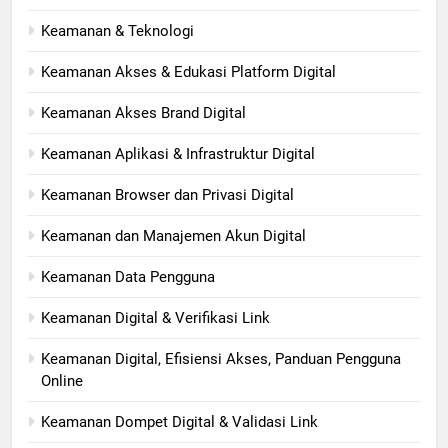
Keamanan & Teknologi
Keamanan Akses & Edukasi Platform Digital
Keamanan Akses Brand Digital
Keamanan Aplikasi & Infrastruktur Digital
Keamanan Browser dan Privasi Digital
Keamanan dan Manajemen Akun Digital
Keamanan Data Pengguna
Keamanan Digital & Verifikasi Link
Keamanan Digital, Efisiensi Akses, Panduan Pengguna
Online
Keamanan Dompet Digital & Validasi Link