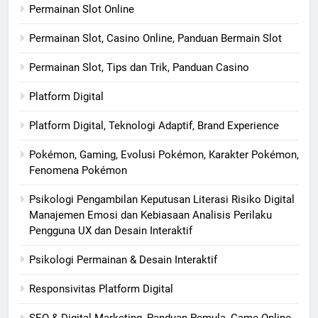
Permainan Slot Online
Permainan Slot, Casino Online, Panduan Bermain Slot
Permainan Slot, Tips dan Trik, Panduan Casino
Platform Digital
Platform Digital, Teknologi Adaptif, Brand Experience
Pokémon, Gaming, Evolusi Pokémon, Karakter Pokémon,
Fenomena Pokémon
Psikologi Pengambilan Keputusan Literasi Risiko Digital
Manajemen Emosi dan Kebiasaan Analisis Perilaku
Pengguna UX dan Desain Interaktif
Psikologi Permainan & Desain Interaktif
Responsivitas Platform Digital
SEO & Digital Marketing, Panduan Pemula, Game Online