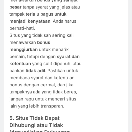
besar
tanpa syarat yang jelas atau
tampak
terlalu bagus untuk
menjadi kenyataan
, Anda harus
berhati-hati.
Situs yang tidak sah sering kali
menawarkan
bonus
menggiurkan
untuk menarik
pemain, tetapi dengan
syarat dan
ketentuan
yang sulit dipenuhi atau
bahkan
tidak adil
. Pastikan untuk
membaca syarat dan ketentuan
bonus dengan cermat, dan jika
tampaknya ada yang tidak beres,
jangan ragu untuk mencari situs
lain yang lebih transparan.
5.
Situs Tidak Dapat
Dihubungi atau Tidak