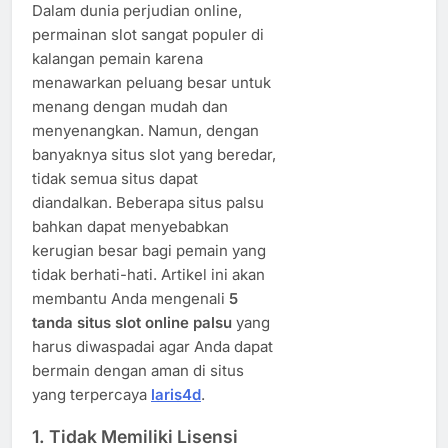
Dalam dunia perjudian online,
permainan slot sangat populer di
kalangan pemain karena
menawarkan peluang besar untuk
menang dengan mudah dan
menyenangkan. Namun, dengan
banyaknya situs slot yang beredar,
tidak semua situs dapat
diandalkan. Beberapa situs palsu
bahkan dapat menyebabkan
kerugian besar bagi pemain yang
tidak berhati-hati. Artikel ini akan
membantu Anda mengenali
5
tanda situs slot online palsu
yang
harus diwaspadai agar Anda dapat
bermain dengan aman di situs
yang terpercaya
laris4d
.
1.
Tidak Memiliki Lisensi