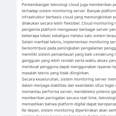
Perkembangan teknologi cloud juga memberikan p
terhadap sistem monitoring server. Banyak platfo
infrastruktur berbasis cloud yang memungkinkan 
dilakukan secara lebih fleksibel. Cloud monitorin
pengelola platform mengawasi berbagai server yang
beberapa lokasi sekaligus melalui satu sistem terpu
Selain manfaat teknis, implementasi monitoring ser
berkontribusi pada peningkatan pengalaman pengg
memiliki sistem pemantauan yang baik cenderung m
gangguan yang lebih rendah serta waktu akses yang l
membuat pengguna dapat menggunakan layanan ta
masalah teknis yang tidak diinginkan.
Secara keseluruhan, sistem monitoring server me
dalam menjaga stabilitas dan keandalan situs togel
memantau performa server, mendeteksi potensi ga
memberikan peringatan secara real-time, teknolog
memastikan bahwa platform digital dapat beroperas
Ke depan, sistem monitoring diperkirakan akan s