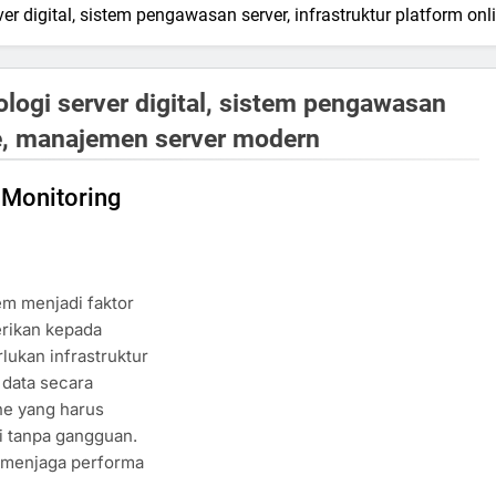
erver digital, sistem pengawasan server, infrastruktur platform 
nologi server digital, sistem pengawasan
ine, manajemen server modern
 Monitoring
tem menjadi faktor
erikan kepada
lukan infrastruktur
 data secara
ine yang harus
i tanpa gangguan.
k menjaga performa