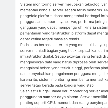
Sistem monitoring server merupakan teknologi yan
memantau kondisi server secara terus menerus. Mel
pengelola platform dapat mengetahui berbagai info
penggunaan sumber daya server, performa jaringan,
gangguan yang dapat mempengaruhi kinerja siste
pemantauan yang terstruktur, platform dapat menga
cepat ketika terjadi masalah teknis.
Pada situs berbasis internet yang memiliki banyak
server menjadi bagian yang tidak terpisahkan dari
infrastruktur digital. Setiap aktivitas yang terjadi d
menghasilkan data yang harus diproses oleh server.
mengalami beban yang terlalu tinggi, performa pla
dan menyebabkan pengalaman pengguna menjadi ku
karena itu, sistem monitoring membantu memastik
server tetap berada pada kondisi yang stabil.
Salah satu fungsi utama dari monitoring server ada
penggunaan sumber daya sistem
. Server memilik
penting seperti CPU, memori, dan ruang penyimpa