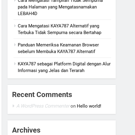
Cara Mengatasi Tampilan Tidak Sempurna
pada Halaman yang Mengatasnamakan
LEBAH4D
Cara Mengatasi KAYA787 Alternatif yang
Terbuka Tidak Sempurna secara Bertahap
Panduan Memeriksa Keamanan Browser
sebelum Membuka KAYA787 Alternatif
KAYA787 sebagai Platform Digital dengan Alur
Informasi yang Jelas dan Terarah
Recent Comments
A WordPress Commenter
on
Hello world!
Archives