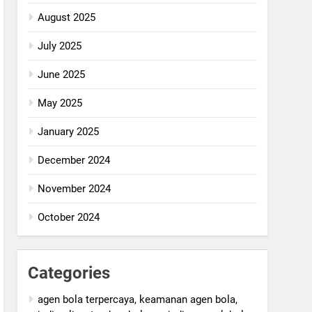
August 2025
July 2025
June 2025
May 2025
January 2025
December 2024
November 2024
October 2024
Categories
agen bola terpercaya, keamanan agen bola,