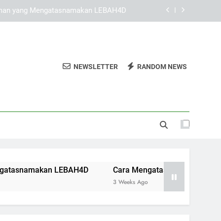
laman yang Mengatasnamakan LEBAH4D
rbuka Tidak Sempurna secara Bertahap
sebelum Membuka KAYA787 Alternatif
NEWSLETTER
RANDOM NEWS
T Link Alternatif sebelum Digunakan
laman yang Mengatasnamakan LEBAH4D
rbuka Tidak Sempurna secara Bertahap
sebelum Membuka KAYA787 Alternatif
kan LEBAH4D
Cara Mengatasi KAYA787 Alternatif yang 
3 Weeks Ago