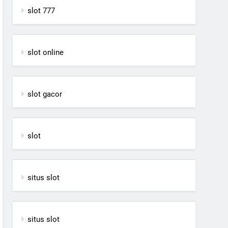
slot 777
slot online
slot gacor
slot
situs slot
situs slot