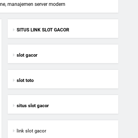
online, manajemen server modern
SITUS LINK SLOT GACOR
slot gacor
slot toto
situs slot gacor
link slot gacor