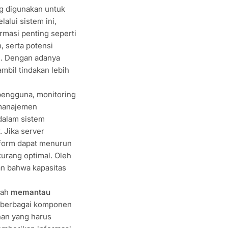
g digunakan untuk
alui sistem ini,
rmasi penting seperti
 serta potensi
m. Dengan adanya
mbil tindakan lebih
 pengguna, monitoring
 manajemen
i dalam sistem
 Jika server
tform dapat menurun
rang optimal. Oleh
an bahwa kapasitas
lah
memantau
i berbagai komponen
nan yang harus