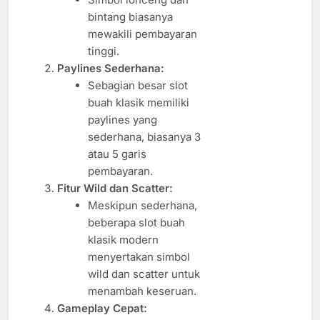
bintang biasanya
mewakili pembayaran
tinggi.
Paylines Sederhana:
Sebagian besar slot
buah klasik memiliki
paylines yang
sederhana, biasanya 3
atau 5 garis
pembayaran.
Fitur Wild dan Scatter:
Meskipun sederhana,
beberapa slot buah
klasik modern
menyertakan simbol
wild dan scatter untuk
menambah keseruan.
Gameplay Cepat: