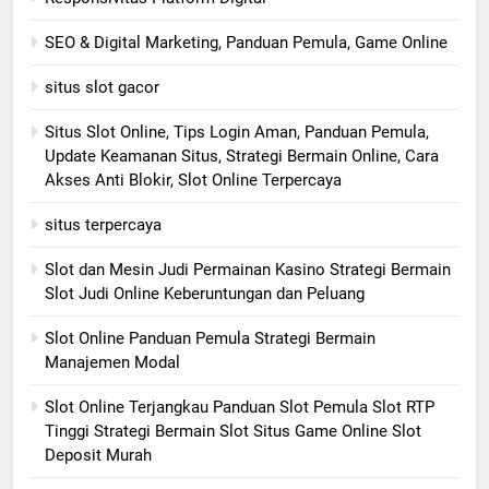
SEO & Digital Marketing, Panduan Pemula, Game Online
situs slot gacor
Situs Slot Online, Tips Login Aman, Panduan Pemula,
Update Keamanan Situs, Strategi Bermain Online, Cara
Akses Anti Blokir, Slot Online Terpercaya
situs terpercaya
Slot dan Mesin Judi Permainan Kasino Strategi Bermain
Slot Judi Online Keberuntungan dan Peluang
Slot Online Panduan Pemula Strategi Bermain
Manajemen Modal
Slot Online Terjangkau Panduan Slot Pemula Slot RTP
Tinggi Strategi Bermain Slot Situs Game Online Slot
Deposit Murah