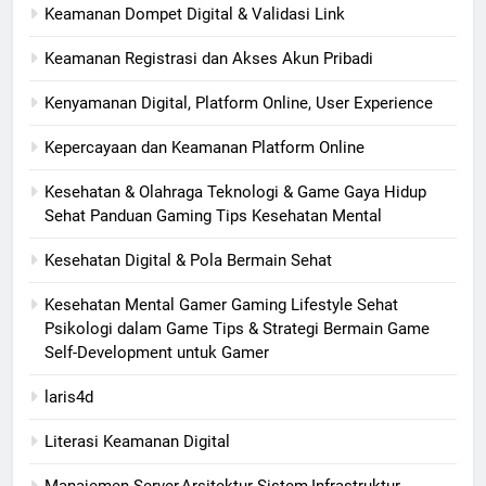
Keamanan Dompet Digital & Validasi Link
Keamanan Registrasi dan Akses Akun Pribadi
Kenyamanan Digital, Platform Online, User Experience
Kepercayaan dan Keamanan Platform Online
Kesehatan & Olahraga Teknologi & Game Gaya Hidup
Sehat Panduan Gaming Tips Kesehatan Mental
Kesehatan Digital & Pola Bermain Sehat
Kesehatan Mental Gamer Gaming Lifestyle Sehat
Psikologi dalam Game Tips & Strategi Bermain Game
Self-Development untuk Gamer
laris4d
Literasi Keamanan Digital