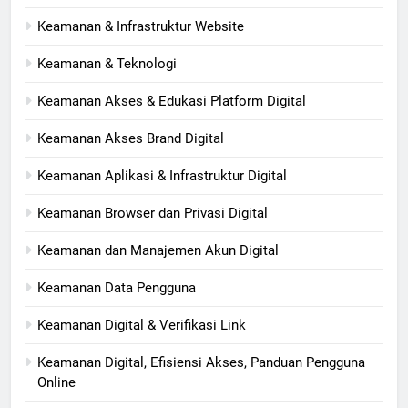
Keamanan & Infrastruktur Website
Keamanan & Teknologi
Keamanan Akses & Edukasi Platform Digital
Keamanan Akses Brand Digital
Keamanan Aplikasi & Infrastruktur Digital
Keamanan Browser dan Privasi Digital
Keamanan dan Manajemen Akun Digital
Keamanan Data Pengguna
Keamanan Digital & Verifikasi Link
Keamanan Digital, Efisiensi Akses, Panduan Pengguna
Online