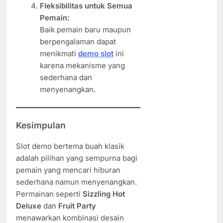
Fleksibilitas untuk Semua
Pemain:
Baik pemain baru maupun
berpengalaman dapat
menikmati
demo slot
ini
karena mekanisme yang
sederhana dan
menyenangkan.
Kesimpulan
Slot demo bertema buah klasik
adalah pilihan yang sempurna bagi
pemain yang mencari hiburan
sederhana namun menyenangkan.
Permainan seperti
Sizzling Hot
Deluxe
dan
Fruit Party
menawarkan kombinasi desain