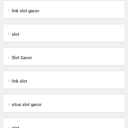
link slot gacor
slot
Slot Gacor
link slot
situs slot gacor