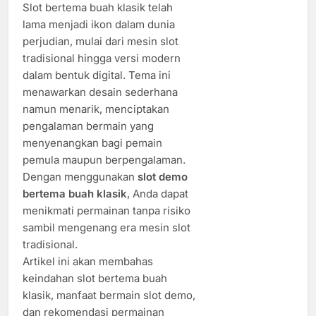
Slot bertema buah klasik telah
lama menjadi ikon dalam dunia
perjudian, mulai dari mesin slot
tradisional hingga versi modern
dalam bentuk digital. Tema ini
menawarkan desain sederhana
namun menarik, menciptakan
pengalaman bermain yang
menyenangkan bagi pemain
pemula maupun berpengalaman.
Dengan menggunakan
slot demo
bertema buah klasik
, Anda dapat
menikmati permainan tanpa risiko
sambil mengenang era mesin slot
tradisional.
Artikel ini akan membahas
keindahan slot bertema buah
klasik, manfaat bermain slot demo,
dan rekomendasi permainan