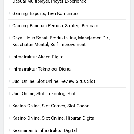
Casual Multiplayer, Player Experience
Gaming, Esports, Tren Komunitas
Gaming, Panduan Pemula, Strategi Bermain
Gaya Hidup Sehat, Produktivitas, Manajemen Diri,
Kesehatan Mental, Self-Improvement
Infrastruktur Akses Digital
Infrastruktur Teknologi Digital
Judi Online, Slot Online, Review Situs Slot
Judi Online, Slot, Teknologi Slot
Kasino Online, Slot Games, Slot Gacor
Kasino Online, Slot Online, Hiburan Digital
Keamanan & Infrastruktur Digital