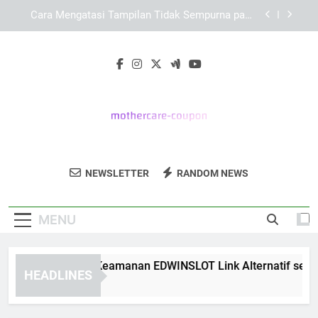
Skip
Cara Mengatasi KAYA787 Alternatif yang Terbuka
to
Tidak Sempurna secara Bertahap
content
Panduan Memeriksa Keamanan Browser sebelum
Membuka KAYA787 Alternatif
Cara Memeriksa Keamanan EDWINSLOT Link
Alternatif sebelum Digunakan
Cara Mengatasi Tampilan Tidak Sempurna pada
Halaman yang Mengatasnamakan LEBAH4D
Cara Mengatasi KAYA787 Alternatif yang Terbuka
Tidak Sempurna secara Bertahap
Mother Care
Dapatkan Kupon Dan Diskon Produk Bayi Di
Panduan Memeriksa Keamanan Browser sebelum
NEWSLETTER
RANDOM NEWS
Coupon
Membuka KAYA787 Alternatif
Mother Care Coupon.
MENU
ra Memeriksa Keamanan EDWINSLOT Link Alternatif sebelum
HEADLINES
Weeks Ago