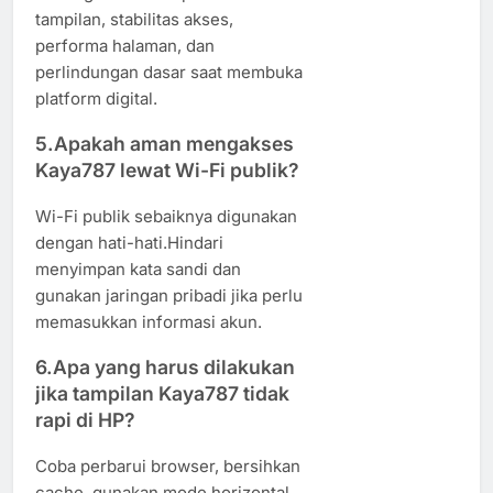
tampilan, stabilitas akses,
performa halaman, dan
perlindungan dasar saat membuka
platform digital.
5.Apakah aman mengakses
Kaya787 lewat Wi-Fi publik?
Wi-Fi publik sebaiknya digunakan
dengan hati-hati.Hindari
menyimpan kata sandi dan
gunakan jaringan pribadi jika perlu
memasukkan informasi akun.
6.Apa yang harus dilakukan
jika tampilan Kaya787 tidak
rapi di HP?
Coba perbarui browser, bersihkan
cache, gunakan mode horizontal,