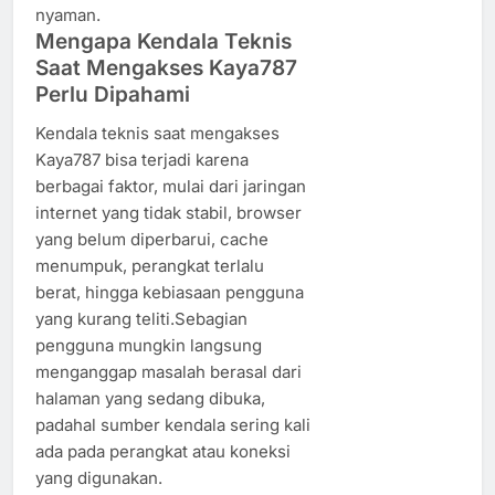
nyaman.
Mengapa Kendala Teknis
Saat Mengakses Kaya787
Perlu Dipahami
Kendala teknis saat mengakses
Kaya787 bisa terjadi karena
berbagai faktor, mulai dari jaringan
internet yang tidak stabil, browser
yang belum diperbarui, cache
menumpuk, perangkat terlalu
berat, hingga kebiasaan pengguna
yang kurang teliti.Sebagian
pengguna mungkin langsung
menganggap masalah berasal dari
halaman yang sedang dibuka,
padahal sumber kendala sering kali
ada pada perangkat atau koneksi
yang digunakan.