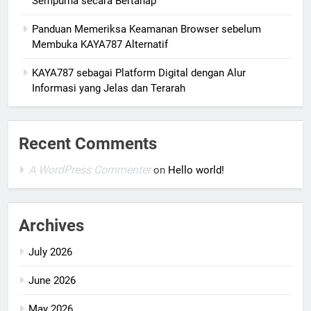
Sempurna secara Bertahap
Panduan Memeriksa Keamanan Browser sebelum
Membuka KAYA787 Alternatif
KAYA787 sebagai Platform Digital dengan Alur
Informasi yang Jelas dan Terarah
Recent Comments
A WordPress Commenter
on
Hello world!
Archives
July 2026
June 2026
May 2026