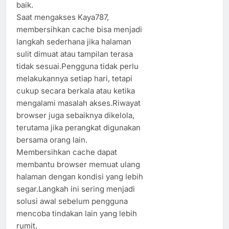
baik.
Saat mengakses Kaya787,
membersihkan cache bisa menjadi
langkah sederhana jika halaman
sulit dimuat atau tampilan terasa
tidak sesuai.Pengguna tidak perlu
melakukannya setiap hari, tetapi
cukup secara berkala atau ketika
mengalami masalah akses.Riwayat
browser juga sebaiknya dikelola,
terutama jika perangkat digunakan
bersama orang lain.
Membersihkan cache dapat
membantu browser memuat ulang
halaman dengan kondisi yang lebih
segar.Langkah ini sering menjadi
solusi awal sebelum pengguna
mencoba tindakan lain yang lebih
rumit.