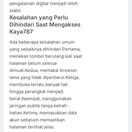
pengalaman digital menjadi lebih
stabil.
Kesalahan yang Perlu
Dihindari Saat Mengakses
Kaya787
Ada beberapa kesalahan umum
yang sebaiknya dihindari.Pertama,
menekan tombol berulang kali saat
halaman belum selesai
dimuat.Kedua, memakai browser
lama yang tidak diperbarui.Ketiga,
membuka terlalu banyak tab
hingga perangkat menjadi
berat.Keempat, menggunakan
jaringan publik tanpa kehati-
hatian.Kelima, memasukkan data
akun sebelum memastikan
halaman terlihat jelas.