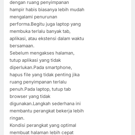
dengan ruang penyimpanan
hampir habis biasanya lebih mudah
mengalami penurunan
performa.Begitu juga laptop yang
membuka terlalu banyak tab,
aplikasi, atau ekstensi dalam waktu
bersamaan.
Sebelum mengakses halaman,
tutup aplikasi yang tidak
diperlukan.Pada smartphone,
hapus file yang tidak penting jika
ruang penyimpanan terlalu
penuh.Pada laptop, tutup tab
browser yang tidak
digunakan.Langkah sederhana ini
membantu perangkat bekerja lebih
ringan.
Kondisi perangkat yang optimal
membuat halaman lebih cepat