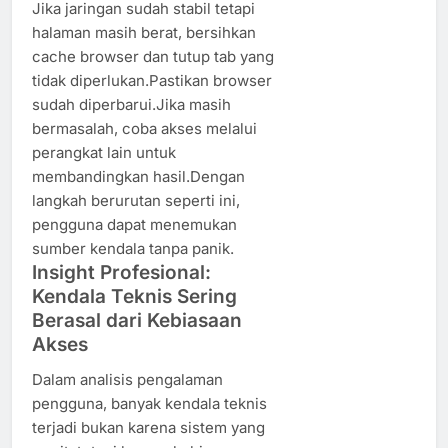
Jika jaringan sudah stabil tetapi
halaman masih berat, bersihkan
cache browser dan tutup tab yang
tidak diperlukan.Pastikan browser
sudah diperbarui.Jika masih
bermasalah, coba akses melalui
perangkat lain untuk
membandingkan hasil.Dengan
langkah berurutan seperti ini,
pengguna dapat menemukan
sumber kendala tanpa panik.
Insight Profesional:
Kendala Teknis Sering
Berasal dari Kebiasaan
Akses
Dalam analisis pengalaman
pengguna, banyak kendala teknis
terjadi bukan karena sistem yang