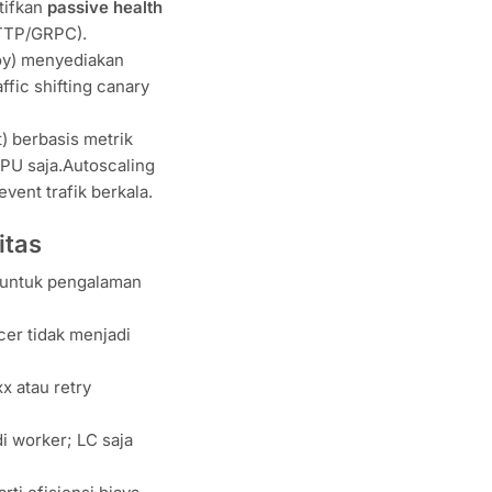
tifkan
passive health
TP/GRPC).
oy) menyediakan
ffic shifting canary
) berbasis metrik
CPU saja.Autoscaling
vent trafik berkala.
itas
 untuk pengalaman
cer tidak menjadi
x atau retry
i worker; LC saja