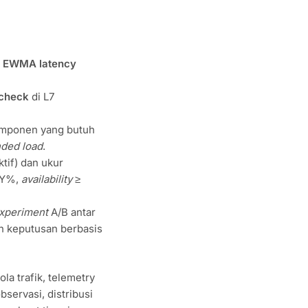
+
EWMA latency
 check
di L7
mponen yang butuh
ded load
.
ktif) dan ukur
< Y%,
availability
≥
xperiment
A/B antar
 keputusan berbasis
a trafik, telemetry
bservasi, distribusi