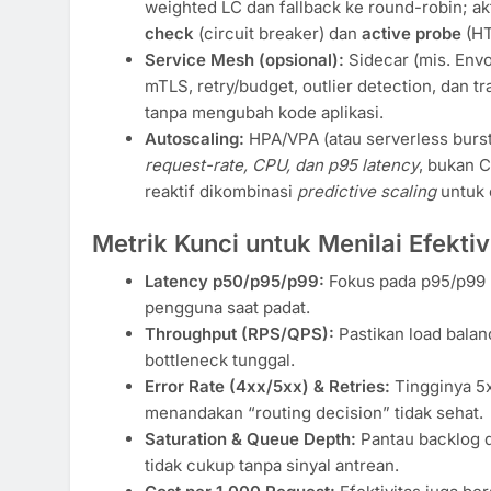
weighted LC dan fallback ke round-robin; ak
check
(circuit breaker) dan
active probe
(HT
Service Mesh (opsional):
Sidecar (mis. Env
mTLS, retry/budget, outlier detection, dan tra
tanpa mengubah kode aplikasi.
Autoscaling:
HPA/VPA (atau serverless burst
request-rate, CPU, dan p95 latency
, bukan 
reaktif dikombinasi
predictive scaling
untuk e
Metrik Kunci untuk Menilai Efektiv
Latency p50/p95/p99:
Fokus pada p95/p99
pengguna saat padat.
Throughput (RPS/QPS):
Pastikan load balan
bottleneck tunggal.
Error Rate (4xx/5xx) & Retries:
Tingginya 5x
menandakan “routing decision” tidak sehat.
Saturation & Queue Depth:
Pantau backlog d
tidak cukup tanpa sinyal antrean.