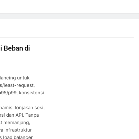
si Beban di
alancing untuk
/least-request,
 p95/p99, konsistensi
namis, lonjakan sesi,
asi dan API. Tanpa
est memanjang,
a infrastruktur
s load balancer