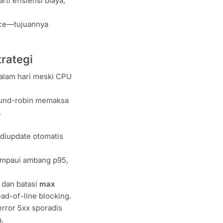
rti efisiensi biaya,
ance—tujuannya
rategi
malam hari meski CPU
round-robin memaksa
.
 diupdate otomatis
lampaui ambang p95,
dan batasi
max
d-of-line blocking.
rror 5xx sporadis
.