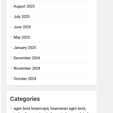
August 2025
July 2025
June 2025
May 2025
January 2025
December 2024
November 2024
October 2024
Categories
agen bola terpercaya, keamanan agen bola,