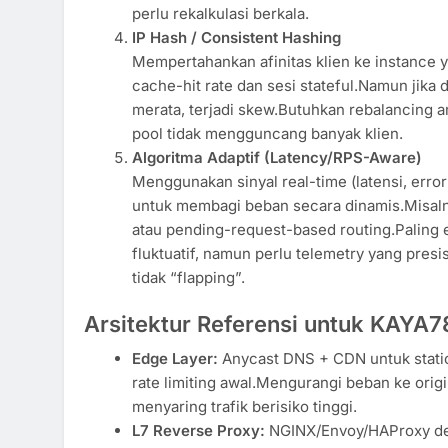
perlu rekalkulasi berkala.
IP Hash / Consistent Hashing
Mempertahankan afinitas klien ke instance 
cache-hit rate dan sesi stateful.Namun jika di
merata, terjadi skew.Butuhkan rebalancing 
pool tidak mengguncang banyak klien.
Algoritma Adaptif (Latency/RPS-Aware)
Menggunakan sinyal real-time (latensi, error
untuk membagi beban secara dinamis.Misal
atau pending-request-based routing.Paling 
fluktuatif, namun perlu telemetry yang presis
tidak “flapping”.
Arsitektur Referensi untuk KAYA7
Edge Layer:
Anycast DNS + CDN untuk static
rate limiting awal.Mengurangi beban ke origi
menyaring trafik berisiko tinggi.
L7 Reverse Proxy:
NGINX/Envoy/HAProxy de