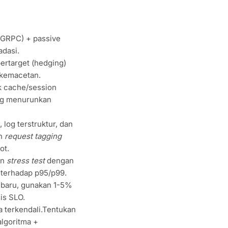
GRPC) + passive
adasi.
ertarget (hedging)
 kemacetan.
 cache/session
ang menurunkan
, log terstruktur, dan
an
request tagging
ot.
an
stress test
dengan
a terhadap p95/p99.
i baru, gunakan 1-5%
is SLO.
a terkendali.Tentukan
algoritma +