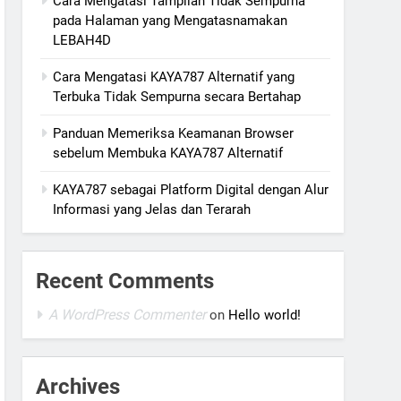
Cara Mengatasi Tampilan Tidak Sempurna
pada Halaman yang Mengatasnamakan
LEBAH4D
Cara Mengatasi KAYA787 Alternatif yang
Terbuka Tidak Sempurna secara Bertahap
Panduan Memeriksa Keamanan Browser
sebelum Membuka KAYA787 Alternatif
KAYA787 sebagai Platform Digital dengan Alur
Informasi yang Jelas dan Terarah
Recent Comments
A WordPress Commenter
on
Hello world!
Archives