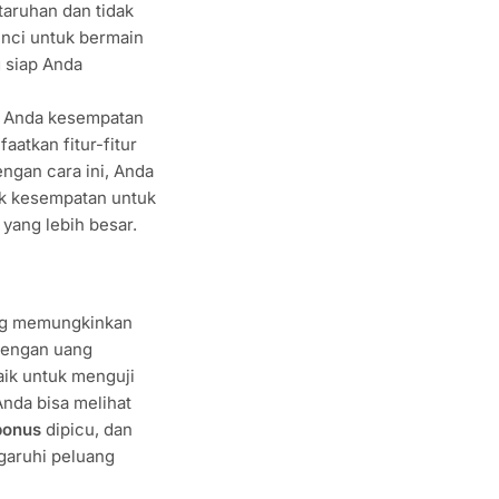
taruhan dan tidak
unci untuk bermain
 siap Anda
 Anda kesempatan
atkan fitur-fitur
ngan cara ini, Anda
ak kesempatan untuk
ang lebih besar.
g memungkinkan
dengan uang
aik untuk menguji
nda bisa melihat
 bonus
dipicu, dan
ruhi peluang