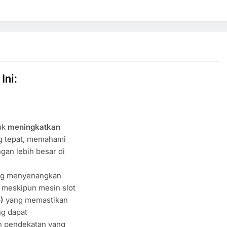
Ini:
uk
meningkatkan
ng tepat, memahami
an lebih besar di
ang menyenangkan
meskipun mesin slot
)
yang memastikan
ng dapat
n pendekatan yang