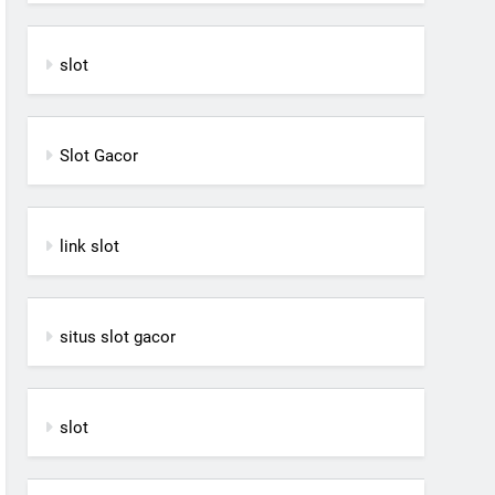
slot
Slot Gacor
link slot
situs slot gacor
slot