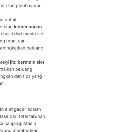
berikan pembayaran
in untuk
erikan
kemenangan
 hasil dari mesin slot
ng tepat dan
eningkatkan peluang
ategi jitu bermain slot
malkan peluang
angkah dan tips yang
an.
sin
slot gacor
adalah
se dari total taruhan
ka panjang. Mesin
derung memberikan