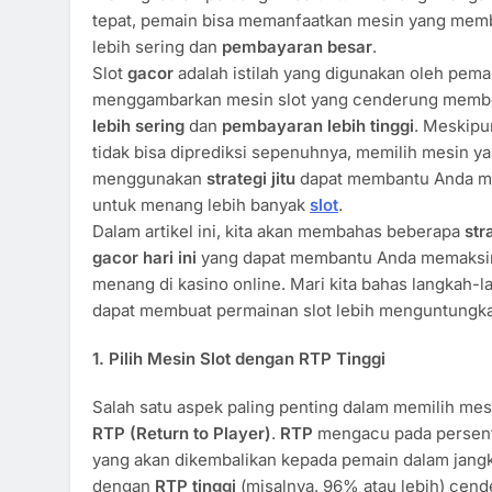
tepat, pemain bisa memanfaatkan mesin yang mem
lebih sering dan
pembayaran besar
.
Slot
gacor
adalah istilah yang digunakan oleh pema
menggambarkan mesin slot yang cenderung memb
lebih sering
dan
pembayaran lebih tinggi
. Meskipun
tidak bisa diprediksi sepenuhnya, memilih mesin ya
menggunakan
strategi jitu
dapat membantu Anda m
untuk menang lebih banyak
slot
.
Dalam artikel ini, kita akan membahas beberapa
str
gacor hari ini
yang dapat membantu Anda memaksi
menang di kasino online. Mari kita bahas langkah-l
dapat membuat permainan slot lebih menguntungk
1.
Pilih Mesin Slot dengan RTP Tinggi
Salah satu aspek paling penting dalam memilih me
RTP (Return to Player)
.
RTP
mengacu pada persenta
yang akan dikembalikan kepada pemain dalam jang
dengan
RTP tinggi
(misalnya, 96% atau lebih) cen