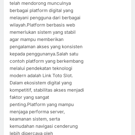
telah mendorong munculnya
berbagai platform digital yang
melayani pengguna dari berbagai
wilayah.Platform berbasis web
memerlukan sistem yang stabil
agar mampu memberikan
pengalaman akses yang konsisten
kepada penggunanya.Salah satu
contoh platform yang berkembang
melalui pendekatan teknologi
modern adalah Link Toto Slot.
Dalam ekosistem digital yang
kompetitif, stabilitas akses menjadi
faktor yang sangat
penting.Platform yang mampu
menjaga performa server,
keamanan sistem, serta
kemudahan navigasi cenderung
lebih dipercaya oleh