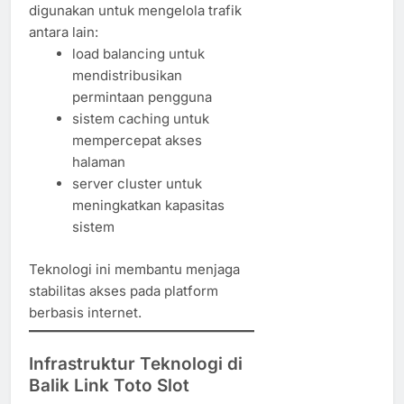
digunakan untuk mengelola trafik
antara lain:
load balancing untuk
mendistribusikan
permintaan pengguna
sistem caching untuk
mempercepat akses
halaman
server cluster untuk
meningkatkan kapasitas
sistem
Teknologi ini membantu menjaga
stabilitas akses pada platform
berbasis internet.
Infrastruktur Teknologi di
Balik Link Toto Slot