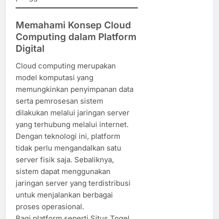
Memahami Konsep Cloud
Computing dalam Platform
Digital
Cloud computing merupakan
model komputasi yang
memungkinkan penyimpanan data
serta pemrosesan sistem
dilakukan melalui jaringan server
yang terhubung melalui internet.
Dengan teknologi ini, platform
tidak perlu mengandalkan satu
server fisik saja. Sebaliknya,
sistem dapat menggunakan
jaringan server yang terdistribusi
untuk menjalankan berbagai
proses operasional.
Bagi platform seperti Situs Togel,