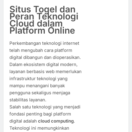
Situs Togel dan
Peran Teknologi
Cloud dalam
Platform Online
Perkembangan teknologi internet
telah mengubah cara platform
digital dibangun dan dioperasikan.
Dalam ekosistem digital modern,
layanan berbasis web memerlukan
infrastruktur teknologi yang
mampu menangani banyak
pengguna sekaligus menjaga
stabilitas layanan.
Salah satu teknologi yang menjadi
fondasi penting bagi platform
digital adalah
cloud computing
.
Teknologi ini memungkinkan