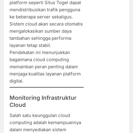
platform seperti Situs Togel dapat
mendistribusikan trafik pengguna
ke beberapa server sekaligus.
Sistem cloud akan secara otomatis
mengalokasikan sumber daya
tambahan sehingga performa
layanan tetap stabil.
Pendekatan ini menunjukkan
bagaimana cloud computing
memainkan peran penting dalam
menjaga kualitas layanan platform
digital.
Monitoring Infrastruktur
Cloud
Salah satu keunggulan cloud
computing adalah kemampuannya
dalam menyediakan sistem