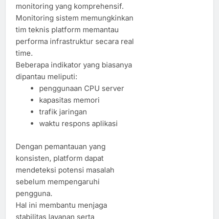
monitoring yang komprehensif.
Monitoring sistem memungkinkan
tim teknis platform memantau
performa infrastruktur secara real
time.
Beberapa indikator yang biasanya
dipantau meliputi:
penggunaan CPU server
kapasitas memori
trafik jaringan
waktu respons aplikasi
Dengan pemantauan yang
konsisten, platform dapat
mendeteksi potensi masalah
sebelum mempengaruhi
pengguna.
Hal ini membantu menjaga
stabilitas layanan serta