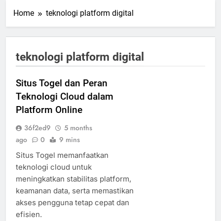
Home
teknologi platform digital
teknologi platform digital
Situs Togel dan Peran
Teknologi Cloud dalam
Platform Online
36f2ed9
5 months
ago
0
9 mins
Situs Togel memanfaatkan
teknologi cloud untuk
meningkatkan stabilitas platform,
keamanan data, serta memastikan
akses pengguna tetap cepat dan
efisien.