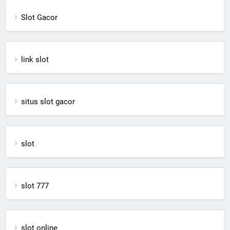
Slot Gacor
link slot
situs slot gacor
slot
slot 777
slot online