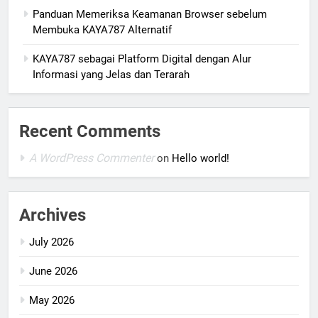
Panduan Memeriksa Keamanan Browser sebelum
Membuka KAYA787 Alternatif
KAYA787 sebagai Platform Digital dengan Alur
Informasi yang Jelas dan Terarah
Recent Comments
A WordPress Commenter
on
Hello world!
Archives
July 2026
June 2026
May 2026