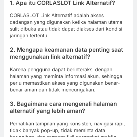
1. Apa itu CORLASLOT Link Alternatif?
CORLASLOT Link Alternatif adalah akses
cadangan yang digunakan ketika halaman utama
sulit dibuka atau tidak dapat diakses dari kondisi
jaringan tertentu.
2. Mengapa keamanan data penting saat
menggunakan link alternatif?
Karena pengguna dapat berinteraksi dengan
halaman yang meminta informasi akun, sehingga
perlu memastikan akses yang digunakan benar-
benar aman dan tidak mencurigakan.
3. Bagaimana cara mengenali halaman
alternatif yang lebih aman?
Perhatikan tampilan yang konsisten, navigasi rapi,
tidak banyak pop-up, tidak meminta data
berlebihan, dan responsif di perangkat mobile.