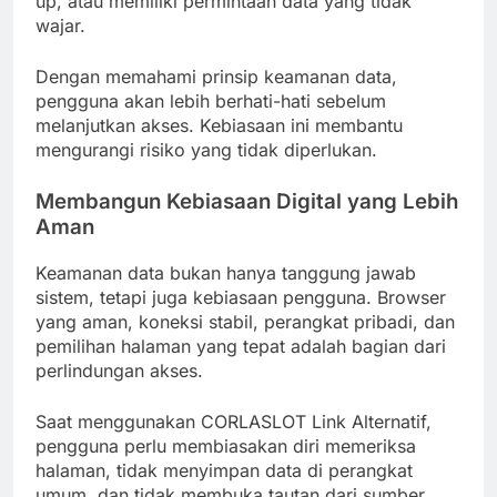
up, atau memiliki permintaan data yang tidak
wajar.
Dengan memahami prinsip keamanan data,
pengguna akan lebih berhati-hati sebelum
melanjutkan akses. Kebiasaan ini membantu
mengurangi risiko yang tidak diperlukan.
Membangun Kebiasaan Digital yang Lebih
Aman
Keamanan data bukan hanya tanggung jawab
sistem, tetapi juga kebiasaan pengguna. Browser
yang aman, koneksi stabil, perangkat pribadi, dan
pemilihan halaman yang tepat adalah bagian dari
perlindungan akses.
Saat menggunakan CORLASLOT Link Alternatif,
pengguna perlu membiasakan diri memeriksa
halaman, tidak menyimpan data di perangkat
umum, dan tidak membuka tautan dari sumber