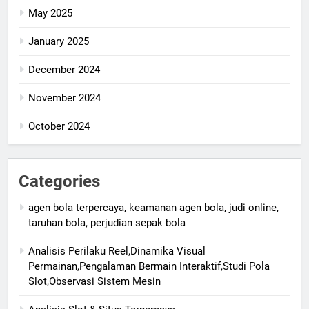
May 2025
January 2025
December 2024
November 2024
October 2024
Categories
agen bola terpercaya, keamanan agen bola, judi online,
taruhan bola, perjudian sepak bola
Analisis Perilaku Reel,Dinamika Visual
Permainan,Pengalaman Bermain Interaktif,Studi Pola
Slot,Observasi Sistem Mesin