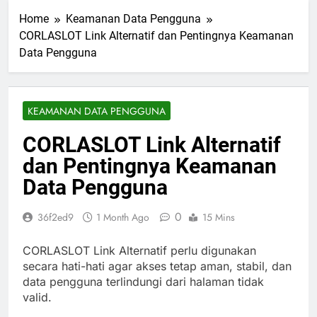
Home
Keamanan Data Pengguna
CORLASLOT Link Alternatif dan Pentingnya Keamanan
Data Pengguna
KEAMANAN DATA PENGGUNA
CORLASLOT Link Alternatif
dan Pentingnya Keamanan
Data Pengguna
0
36f2ed9
1 Month Ago
15 Mins
CORLASLOT Link Alternatif perlu digunakan
secara hati-hati agar akses tetap aman, stabil, dan
data pengguna terlindungi dari halaman tidak
valid.