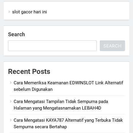
slot gacor hari ini
Search
SEARCH
Recent Posts
Cara Memeriksa Keamanan EDWINSLOT Link Alternatif
sebelum Digunakan
Cara Mengatasi Tampilan Tidak Sempurna pada
Halaman yang Mengatasnamakan LEBAH4D
Cara Mengatasi KAYA787 Alternatif yang Terbuka Tidak
Sempurna secara Bertahap