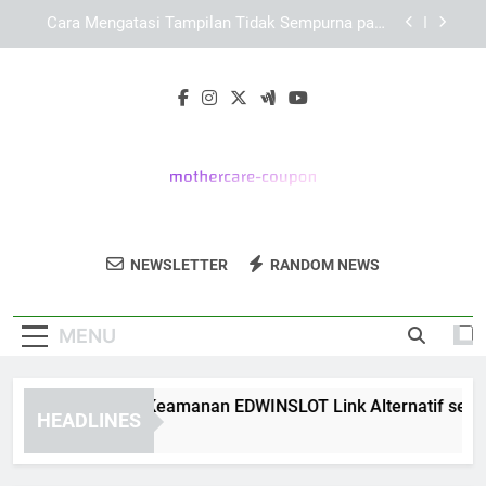
Skip
Cara Mengatasi KAYA787 Alternatif yang Terbuka
to
Tidak Sempurna secara Bertahap
content
Panduan Memeriksa Keamanan Browser sebelum
Membuka KAYA787 Alternatif
Cara Memeriksa Keamanan EDWINSLOT Link
Alternatif sebelum Digunakan
Cara Mengatasi Tampilan Tidak Sempurna pada
Halaman yang Mengatasnamakan LEBAH4D
Cara Mengatasi KAYA787 Alternatif yang Terbuka
Tidak Sempurna secara Bertahap
Mother Care
Dapatkan Kupon Dan Diskon Produk Bayi Di
Panduan Memeriksa Keamanan Browser sebelum
NEWSLETTER
RANDOM NEWS
Coupon
Membuka KAYA787 Alternatif
Mother Care Coupon.
MENU
ra Memeriksa Keamanan EDWINSLOT Link Alternatif sebelum
HEADLINES
eeks Ago