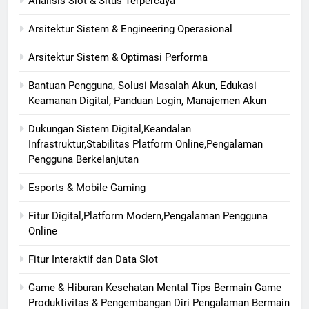
Analisis Slot & Situs Terpercaya
Arsitektur Sistem & Engineering Operasional
Arsitektur Sistem & Optimasi Performa
Bantuan Pengguna, Solusi Masalah Akun, Edukasi
Keamanan Digital, Panduan Login, Manajemen Akun
Dukungan Sistem Digital,Keandalan
Infrastruktur,Stabilitas Platform Online,Pengalaman
Pengguna Berkelanjutan
Esports & Mobile Gaming
Fitur Digital,Platform Modern,Pengalaman Pengguna
Online
Fitur Interaktif dan Data Slot
Game & Hiburan Kesehatan Mental Tips Bermain Game
Produktivitas & Pengembangan Diri Pengalaman Bermain