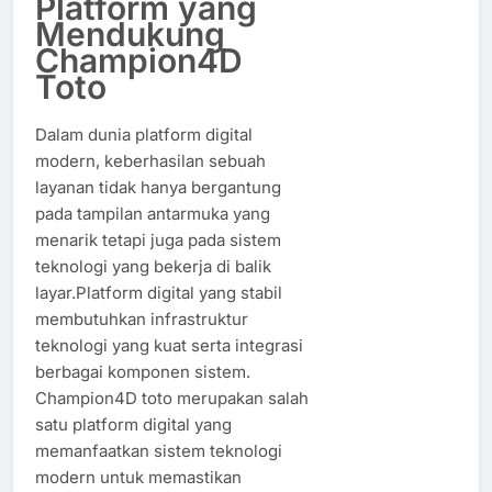
Platform yang
Mendukung
Champion4D
Toto
Dalam dunia platform digital
modern, keberhasilan sebuah
layanan tidak hanya bergantung
pada tampilan antarmuka yang
menarik tetapi juga pada sistem
teknologi yang bekerja di balik
layar.Platform digital yang stabil
membutuhkan infrastruktur
teknologi yang kuat serta integrasi
berbagai komponen sistem.
Champion4D toto merupakan salah
satu platform digital yang
memanfaatkan sistem teknologi
modern untuk memastikan