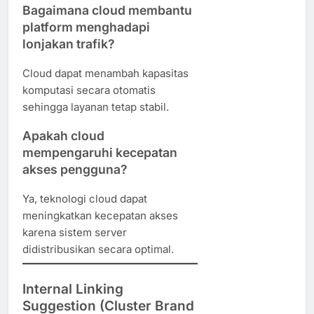
Bagaimana cloud membantu
platform menghadapi
lonjakan trafik?
Cloud dapat menambah kapasitas
komputasi secara otomatis
sehingga layanan tetap stabil.
Apakah cloud
mempengaruhi kecepatan
akses pengguna?
Ya, teknologi cloud dapat
meningkatkan kecepatan akses
karena sistem server
didistribusikan secara optimal.
Internal Linking
Suggestion (Cluster Brand