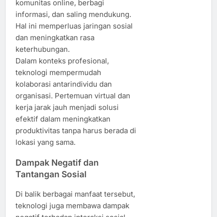
komunitas online, berbagi
informasi, dan saling mendukung.
Hal ini memperluas jaringan sosial
dan meningkatkan rasa
keterhubungan.
Dalam konteks profesional,
teknologi mempermudah
kolaborasi antarindividu dan
organisasi. Pertemuan virtual dan
kerja jarak jauh menjadi solusi
efektif dalam meningkatkan
produktivitas tanpa harus berada di
lokasi yang sama.
Dampak Negatif dan
Tantangan Sosial
Di balik berbagai manfaat tersebut,
teknologi juga membawa dampak