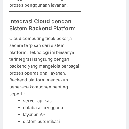
proses penggunaan layanan.
Integrasi Cloud dengan
Sistem Backend Platform
Cloud computing tidak bekerja
secara terpisah dari sistem
platform. Teknologi ini biasanya
terintegrasi langsung dengan
backend yang mengelola berbagai
proses operasional layanan.
Backend platform mencakup
beberapa komponen penting
seperti:
server aplikasi
database pengguna
layanan API
sistem autentikasi