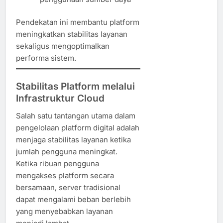
Pendekatan ini membantu platform
meningkatkan stabilitas layanan
sekaligus mengoptimalkan
performa sistem.
Stabilitas Platform melalui
Infrastruktur Cloud
Salah satu tantangan utama dalam
pengelolaan platform digital adalah
menjaga stabilitas layanan ketika
jumlah pengguna meningkat.
Ketika ribuan pengguna
mengakses platform secara
bersamaan, server tradisional
dapat mengalami beban berlebih
yang menyebabkan layanan