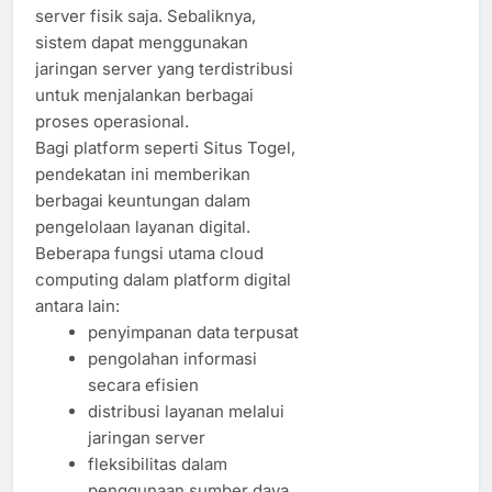
server fisik saja. Sebaliknya,
sistem dapat menggunakan
jaringan server yang terdistribusi
untuk menjalankan berbagai
proses operasional.
Bagi platform seperti Situs Togel,
pendekatan ini memberikan
berbagai keuntungan dalam
pengelolaan layanan digital.
Beberapa fungsi utama cloud
computing dalam platform digital
antara lain:
penyimpanan data terpusat
pengolahan informasi
secara efisien
distribusi layanan melalui
jaringan server
fleksibilitas dalam
penggunaan sumber daya