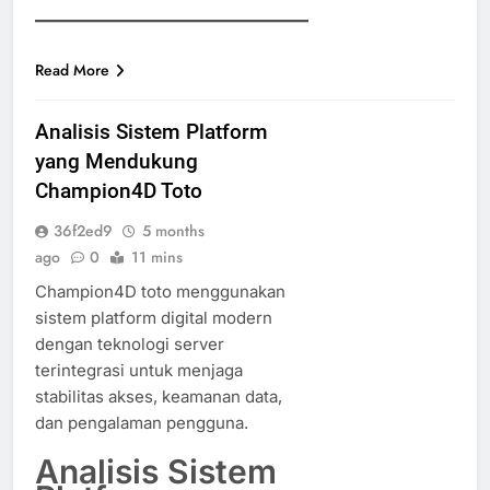
Read More
Analisis Sistem Platform
yang Mendukung
Champion4D Toto
36f2ed9
5 months
ago
0
11 mins
Champion4D toto menggunakan
sistem platform digital modern
dengan teknologi server
terintegrasi untuk menjaga
stabilitas akses, keamanan data,
dan pengalaman pengguna.
Analisis Sistem