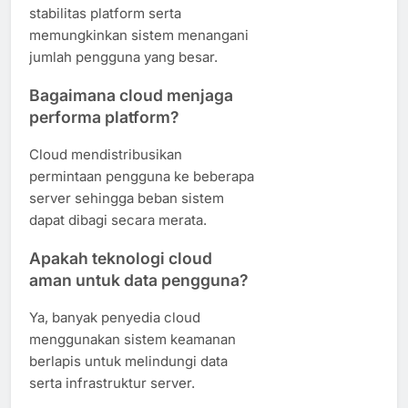
stabilitas platform serta
memungkinkan sistem menangani
jumlah pengguna yang besar.
Bagaimana cloud menjaga
performa platform?
Cloud mendistribusikan
permintaan pengguna ke beberapa
server sehingga beban sistem
dapat dibagi secara merata.
Apakah teknologi cloud
aman untuk data pengguna?
Ya, banyak penyedia cloud
menggunakan sistem keamanan
berlapis untuk melindungi data
serta infrastruktur server.