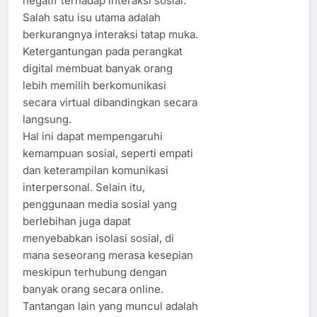
negatif terhadap interaksi sosial.
Salah satu isu utama adalah
berkurangnya interaksi tatap muka.
Ketergantungan pada perangkat
digital membuat banyak orang
lebih memilih berkomunikasi
secara virtual dibandingkan secara
langsung.
Hal ini dapat mempengaruhi
kemampuan sosial, seperti empati
dan keterampilan komunikasi
interpersonal. Selain itu,
penggunaan media sosial yang
berlebihan juga dapat
menyebabkan isolasi sosial, di
mana seseorang merasa kesepian
meskipun terhubung dengan
banyak orang secara online.
Tantangan lain yang muncul adalah