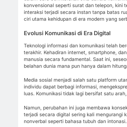
konvensional seperti surat dan telepon, kini 
interaksi terjadi secara instan tanpa batas r
ciri utama kehidupan di era modern yang ser
Evolusi Komunikasi di Era Digital
Teknologi informasi dan komunikasi telah be
terakhir. Kehadiran internet, smartphone, d
manusia secara fundamental. Saat ini, seseo
belahan dunia mana pun hanya dalam hitunga
Media sosial menjadi salah satu platform utam
individu dapat berbagi informasi, mengekspr
luas. Komunikasi tidak lagi bersifat satu arah
Namun, perubahan ini juga membawa konsekue
terjadi secara digital sering kali menguran
nonverbal seperti bahasa tubuh dan intonasi.