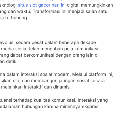
teknologi
situs slot gacor hari ini
digital memungkinkan
uang dan waktu. Transformasi ini menjadi salah satu
ba terhubung.
revolusi secara pesat dalam beberapa dekade
an media sosial telah mengubah pola komunikasi
rang dapat berkomunikasi dengan orang lain di
n detik.
a dalam interaksi sosial modern. Melalui platform ini,
esikan diri, dan membangun jaringan sosial secara
, melainkan interaktif dan dinamis.
nsi terhadap kualitas komunikasi. Interaksi yang
gi kedalaman hubungan karena minimnya ekspresi