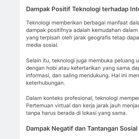
Dampak Positif Teknologi terhadap Int
Teknologi memberikan berbagai manfaat dalam
dampak positifnya adalah kemudahan dalam 
yang terpisah oleh jarak geografis tetap dapa
media sosial.
Selain itu, teknologi juga membuka peluang
dengan hobi atau ketertarikan yang sama da
informasi, dan saling mendukung. Hal ini me
keterhubungan.
Dalam konteks profesional, teknologi memper
Pertemuan virtual dan kerja jarak jauh menja
tanpa harus berada di lokasi yang sama.
Dampak Negatif dan Tantangan Sosial