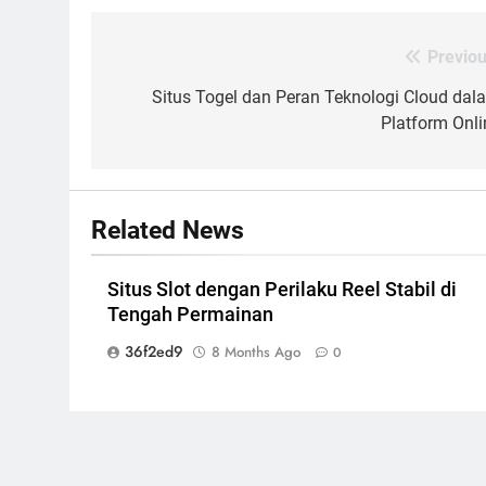
Previou
Post
navigation
Situs Togel dan Peran Teknologi Cloud dal
Platform Onli
Related News
Situs Slot dengan Perilaku Reel Stabil di
Tengah Permainan
36f2ed9
8 Months Ago
0