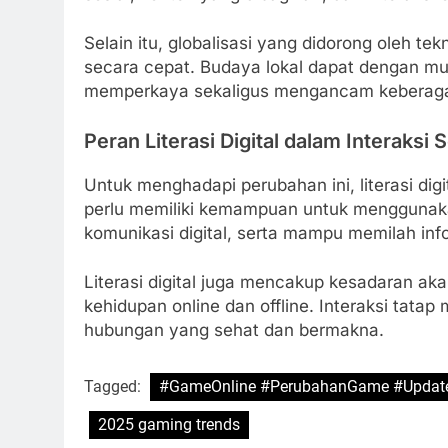
Selain itu, globalisasi yang didorong oleh t
secara cepat. Budaya lokal dapat dengan mud
memperkaya sekaligus mengancam keberag
Peran Literasi Digital dalam Interaksi S
Untuk menghadapi perubahan ini, literasi dig
perlu memiliki kemampuan untuk menggunaka
komunikasi digital, serta mampu memilah inf
Literasi digital juga mencakup kesadaran a
kehidupan online dan offline. Interaksi tat
hubungan yang sehat dan bermakna.
Tagged:
#GameOnline #PerubahanGame #Updat
2025 gaming trends