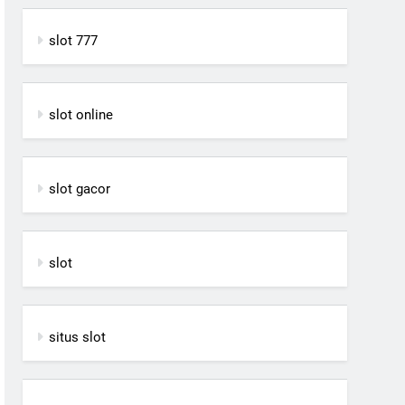
slot 777
slot online
slot gacor
slot
situs slot