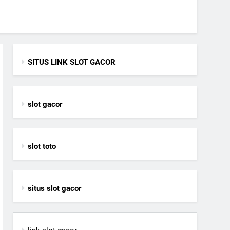
SITUS LINK SLOT GACOR
slot gacor
slot toto
situs slot gacor