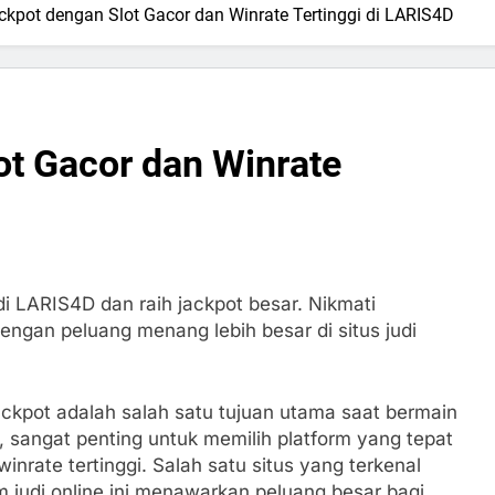
ckpot dengan Slot Gacor dan Winrate Tertinggi di LARIS4D
ot Gacor dan Winrate
di LARIS4D dan raih jackpot besar. Nikmati
gan peluang menang lebih besar di situs judi
ackpot adalah salah satu tujuan utama saat bermain
, sangat penting untuk memilih platform yang tepat
nrate tertinggi. Salah satu situs yang terkenal
rm judi online ini menawarkan peluang besar bagi