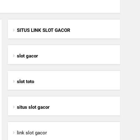
SITUS LINK SLOT GACOR
slot gacor
slot toto
situs slot gacor
link slot gacor