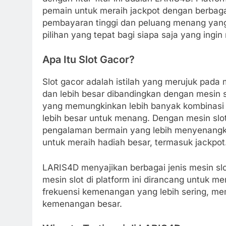
pemain untuk meraih jackpot dengan berbagai 
pembayaran tinggi dan peluang menang yang 
pilihan yang tepat bagi siapa saja yang in
Apa Itu Slot Gacor?
Slot gacor adalah istilah yang merujuk pada
dan lebih besar dibandingkan dengan mesin sl
yang memungkinkan lebih banyak kombinasi 
lebih besar untuk menang. Dengan mesin slo
pengalaman bermain yang lebih menyenangkan
untuk meraih hadiah besar, termasuk jackpot
LARIS4D menyajikan berbagai jenis mesin sl
mesin slot di platform ini dirancang untuk m
frekuensi kemenangan yang lebih sering, me
kemenangan besar.