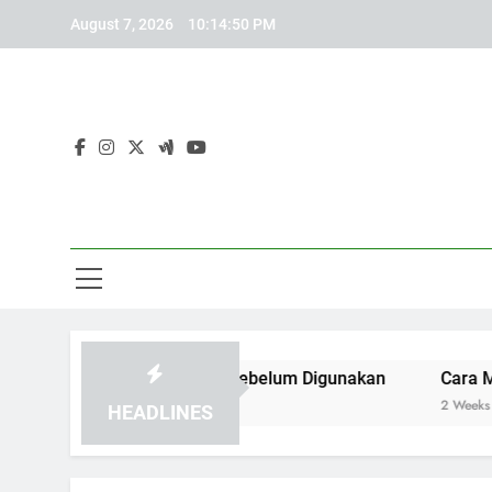
Skip
August 7, 2026
10:14:51 PM
to
content
Mot
Dapatkan 
Link Alternatif sebelum Digunakan
Cara Mengatasi T
2 Weeks Ago
HEADLINES