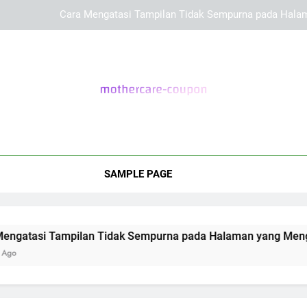
Cara Mengatasi Tampilan Tidak Sempurna pada Ha
Cara Mengatasi KAYA787 Alternatif yang Te
Panduan Memeriksa Keamanan Browser 
Cara Memeriksa Keamanan EDWINSLO
her Care Coupon
Cara Mengatasi Tampilan Tidak Sempurna pada Ha
Kupon Dan Diskon Produk Bayi Di Mother Care Coupon.
Cara Mengatasi KAYA787 Alternatif yang Te
SAMPLE PAGE
Panduan Memeriksa Keamanan Browser 
ampilan Tidak Sempurna pada Halaman yang Mengatasnama