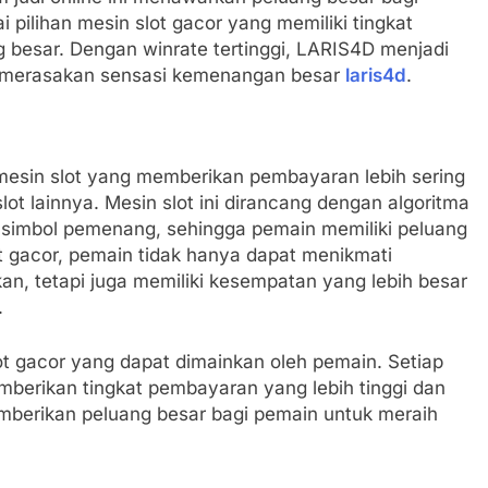
pilihan mesin slot gacor yang memiliki tingkat
besar. Dengan winrate tertinggi, LARIS4D menjadi
gin merasakan sensasi kemenangan besar
laris4d
.
 mesin slot yang memberikan pembayaran lebih sering
ot lainnya. Mesin slot ini dirancang dengan algoritma
simbol pemenang, sehingga pemain memiliki peluang
t gacor, pemain tidak hanya dapat menikmati
, tetapi juga memiliki kesempatan yang lebih besar
.
ot gacor yang dapat dimainkan oleh pemain. Setiap
emberikan tingkat pembayaran yang lebih tinggi dan
mberikan peluang besar bagi pemain untuk meraih