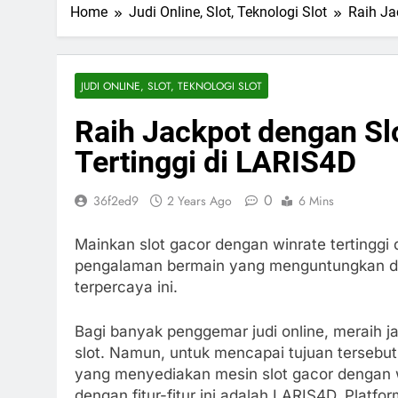
Home
Judi Online, Slot, Teknologi Slot
Raih Ja
JUDI ONLINE, SLOT, TEKNOLOGI SLOT
Raih Jackpot dengan Sl
Tertinggi di LARIS4D
0
36f2ed9
2 Years Ago
6 Mins
Mainkan slot gacor dengan winrate tertinggi 
pengalaman bermain yang menguntungkan den
terpercaya ini.
Bagi banyak penggemar judi online, meraih j
slot. Namun, untuk mencapai tujuan tersebut
yang menyediakan mesin slot gacor dengan wi
dengan fitur-fitur ini adalah LARIS4D. Platfo