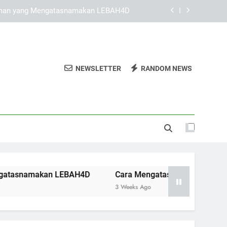
laman yang Mengatasnamakan LEBAH4D
rbuka Tidak Sempurna secara Bertahap
sebelum Membuka KAYA787 Alternatif
NEWSLETTER
RANDOM NEWS
T Link Alternatif sebelum Digunakan
laman yang Mengatasnamakan LEBAH4D
rbuka Tidak Sempurna secara Bertahap
sebelum Membuka KAYA787 Alternatif
kan LEBAH4D
Cara Mengatasi KAYA787 Alternatif yang 
3 Weeks Ago