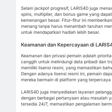
Selain jackpot progresif, LARIS4D juga menaw
spins, multiplier, dan bonus game yang dap
kemenangan besar. Fitur-fitur ini memberik
menang tanpa harus menambah taruhan mere
untuk mendapatkan hadiah lebih besar.
Keamanan dan Kepercayaan di LARIS
Keamanan dan privasi pemain adalah priorita
canggih untuk melindungi data pribadi dan tra
memiliki lisensi resmi, yang memastikan bah
Dengan adanya lisensi resmi ini, pemain da
mereka bermain di platform yang terpercaya
LARIS4D juga menyediakan layanan pelangga
dengan berbagai pertanyaan atau masalah y
tersedia 24/7, memastikan pengalaman berma