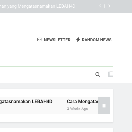
laman yang Mengatasnamakan LEBAH4D
rbuka Tidak Sempurna secara Bertahap
sebelum Membuka KAYA787 Alternatif
NEWSLETTER
RANDOM NEWS
T Link Alternatif sebelum Digunakan
laman yang Mengatasnamakan LEBAH4D
rbuka Tidak Sempurna secara Bertahap
sebelum Membuka KAYA787 Alternatif
kan LEBAH4D
Cara Mengatasi KAYA787 Alternatif yang 
3 Weeks Ago