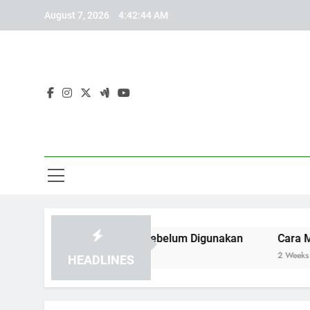
Skip
August 7, 2026
4:42:45 AM
to
content
Mot
Dapatkan 
Link Alternatif sebelum Digunakan
Cara Mengatasi T
2 Weeks Ago
HEADLINES