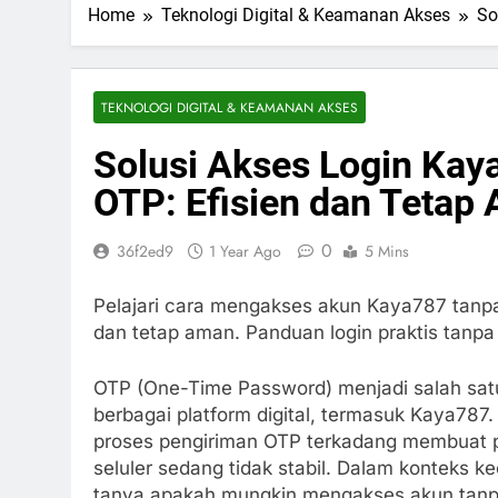
Home
Teknologi Digital & Keamanan Akses
So
TEKNOLOGI DIGITAL & KEAMANAN AKSES
Solusi Akses Login Ka
OTP: Efisien dan Tetap
0
36f2ed9
1 Year Ago
5 Mins
Pelajari cara mengakses akun Kaya787 tan
dan tetap aman. Panduan login praktis tanp
OTP (One-Time Password) menjadi salah sat
berbagai platform digital, termasuk Kaya78
proses pengiriman OTP terkadang membuat pe
seluler sedang tidak stabil. Dalam konteks 
tanya apakah mungkin mengakses akun tanpa