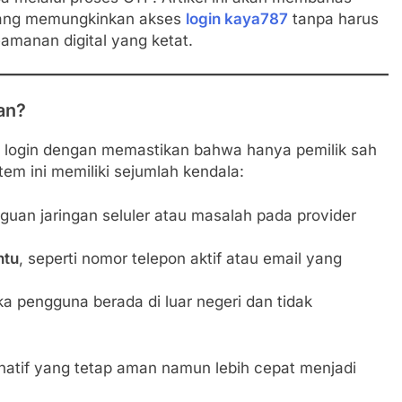
yang memungkinkan akses
login kaya787
tanpa harus
amanan digital yang ketat.
an?
login dengan memastikan bahwa hanya pemilik sah
m ini memiliki sejumlah kendala:
guan jaringan seluler atau masalah pada provider
ntu
, seperti nomor telepon aktif atau email yang
ka pengguna berada di luar negeri dan tidak
rnatif yang tetap aman namun lebih cepat menjadi