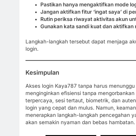
Pastikan hanya mengaktifkan mode log
Jangan aktifkan fitur ‘ingat saya’ di 
Rutin periksa riwayat aktivitas akun u
Gunakan kata sandi kuat dan aktifkan not
Langkah-langkah tersebut dapat menjaga aku
login.
Kesimpulan
Akses login Kaya787 tanpa harus menunggu O
menginginkan efisiensi tanpa mengorbanka
terpercaya, sesi tertaut, biometrik, dan aute
login yang cepat dan mulus. Namun, keamana
menerapkan langkah-langkah pencegahan ya
akan semakin nyaman dan bebas hambatan.