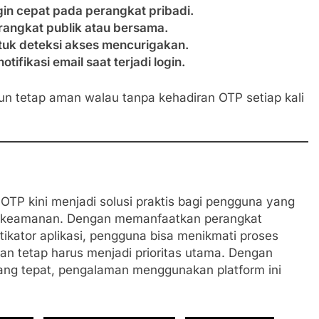
in cepat pada perangkat pribadi.
perangkat publik atau bersama.
ntuk deteksi akses mencurigakan.
ifikasi email saat terjadi login.
n tetap aman walau tanpa kehadiran OTP setiap kali
TP kini menjadi solusi praktis bagi pengguna yang
n keamanan. Dengan memanfaatkan perangkat
ntikator aplikasi, pengguna bisa menikmati proses
n tetap harus menjadi prioritas utama. Dengan
ng tepat, pengalaman menggunakan platform ini