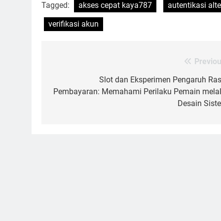
Tagged:
akses cepat kaya787
autentikasi alte
verifikasi akun
Previou
Post
navigation
Slot dan Eksperimen Pengaruh Ras
Pembayaran: Memahami Perilaku Pemain melal
Desain Sist