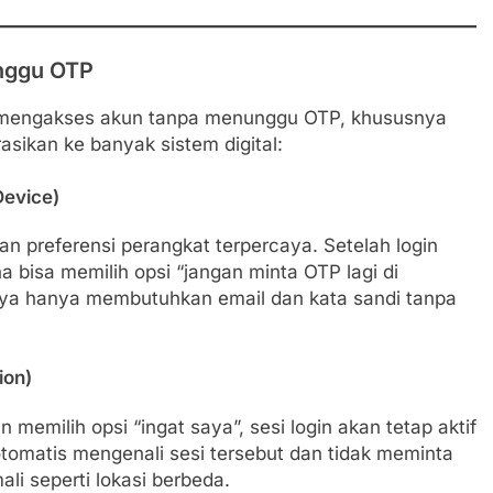
unggu OTP
 mengakses akun tanpa menunggu OTP, khususnya
asikan ke banyak sistem digital:
Device)
referensi perangkat terpercaya. Setelah login
a bisa memilih opsi “jangan minta OTP lagi di
utnya hanya membutuhkan email dan kata sandi tanpa
ion)
memilih opsi “ingat saya”, sesi login akan tetap aktif
tomatis mengenali sesi tersebut dan tidak meminta
ali seperti lokasi berbeda.