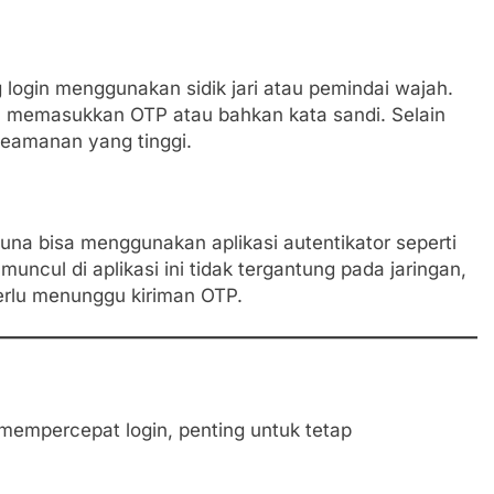
ogin menggunakan sidik jari atau pemindai wajah.
pa memasukkan OTP atau bahkan kata sandi. Selain
 keamanan yang tinggi.
na bisa menggunakan aplikasi autentikator seperti
uncul di aplikasi ini tidak tergantung pada jaringan,
erlu menunggu kiriman OTP.
empercepat login, penting untuk tetap