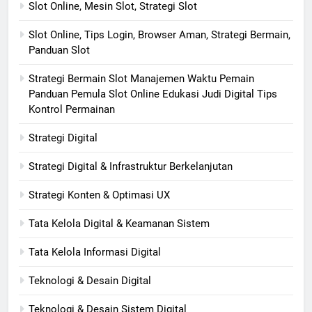
Slot Online, Mesin Slot, Strategi Slot
Slot Online, Tips Login, Browser Aman, Strategi Bermain,
Panduan Slot
Strategi Bermain Slot Manajemen Waktu Pemain
Panduan Pemula Slot Online Edukasi Judi Digital Tips
Kontrol Permainan
Strategi Digital
Strategi Digital & Infrastruktur Berkelanjutan
Strategi Konten & Optimasi UX
Tata Kelola Digital & Keamanan Sistem
Tata Kelola Informasi Digital
Teknologi & Desain Digital
Teknologi & Desain Sistem Digital