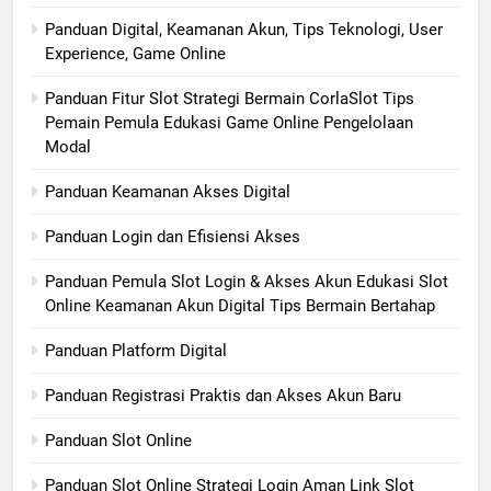
Panduan Digital, Keamanan Akun, Tips Teknologi, User
Experience, Game Online
Panduan Fitur Slot Strategi Bermain CorlaSlot Tips
Pemain Pemula Edukasi Game Online Pengelolaan
Modal
Panduan Keamanan Akses Digital
Panduan Login dan Efisiensi Akses
Panduan Pemula Slot Login & Akses Akun Edukasi Slot
Online Keamanan Akun Digital Tips Bermain Bertahap
Panduan Platform Digital
Panduan Registrasi Praktis dan Akses Akun Baru
Panduan Slot Online
Panduan Slot Online Strategi Login Aman Link Slot