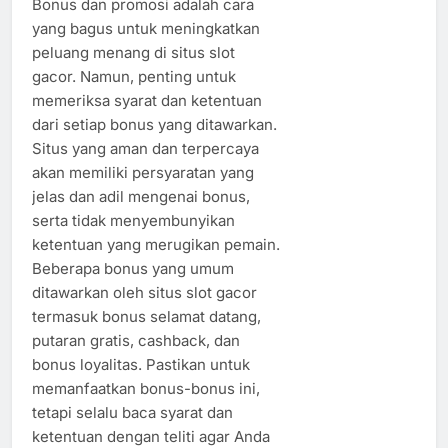
Bonus dan promosi adalah cara
yang bagus untuk meningkatkan
peluang menang di situs slot
gacor. Namun, penting untuk
memeriksa syarat dan ketentuan
dari setiap bonus yang ditawarkan.
Situs yang aman dan terpercaya
akan memiliki persyaratan yang
jelas dan adil mengenai bonus,
serta tidak menyembunyikan
ketentuan yang merugikan pemain.
Beberapa bonus yang umum
ditawarkan oleh situs slot gacor
termasuk bonus selamat datang,
putaran gratis, cashback, dan
bonus loyalitas. Pastikan untuk
memanfaatkan bonus-bonus ini,
tetapi selalu baca syarat dan
ketentuan dengan teliti agar Anda