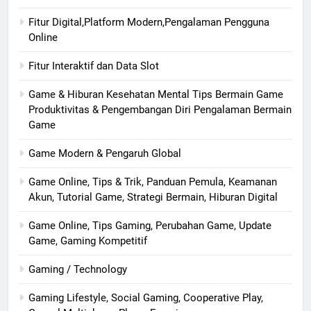
Fitur Digital,Platform Modern,Pengalaman Pengguna
Online
Fitur Interaktif dan Data Slot
Game & Hiburan Kesehatan Mental Tips Bermain Game
Produktivitas & Pengembangan Diri Pengalaman Bermain
Game
Game Modern & Pengaruh Global
Game Online, Tips & Trik, Panduan Pemula, Keamanan
Akun, Tutorial Game, Strategi Bermain, Hiburan Digital
Game Online, Tips Gaming, Perubahan Game, Update
Game, Gaming Kompetitif
Gaming / Technology
Gaming Lifestyle, Social Gaming, Cooperative Play,