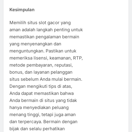
Kesimpulan
Memilih situs slot gacor yang
aman adalah langkah penting untuk
memastikan pengalaman bermain
yang menyenangkan dan
menguntungkan. Pastikan untuk
memeriksa lisensi, keamanan, RTP,
metode pembayaran, reputasi,
bonus, dan layanan pelanggan
situs sebelum Anda mulai bermain.
Dengan mengikuti tips di atas,
Anda dapat memastikan bahwa
Anda bermain di situs yang tidak
hanya menyediakan peluang
menang tinggi, tetapi juga aman
dan terpercaya. Bermain dengan
bijak dan selalu perhatikan