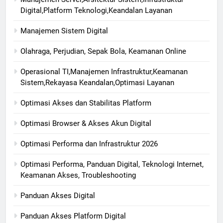
Digital,Platform Teknologi,Keandalan Layanan
Manajemen Sistem Digital
Olahraga, Perjudian, Sepak Bola, Keamanan Online
Operasional TI,Manajemen Infrastruktur,Keamanan
Sistem,Rekayasa Keandalan,Optimasi Layanan
Optimasi Akses dan Stabilitas Platform
Optimasi Browser & Akses Akun Digital
Optimasi Performa dan Infrastruktur 2026
Optimasi Performa, Panduan Digital, Teknologi Internet,
Keamanan Akses, Troubleshooting
Panduan Akses Digital
Panduan Akses Platform Digital