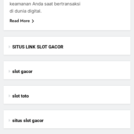
keamanan Anda saat bertransaksi
di dunia digital.
Read More
SITUS LINK SLOT GACOR
slot gacor
slot toto
situs slot gacor