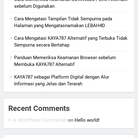
sebelum Digunakan
Cara Mengatasi Tampilan Tidak Sempurna pada
Halaman yang Mengatasnamakan LEBAH4D
Cara Mengatasi KAYA787 Alternatif yang Terbuka Tidak
Sempurna secara Bertahap
Panduan Memeriksa Keamanan Browser sebelum
Membuka KAYA787 Alternatif
KAYA787 sebagai Platform Digital dengan Alur
Informasi yang Jelas dan Terarah
Recent Comments
A WordPress Commenter
on
Hello world!