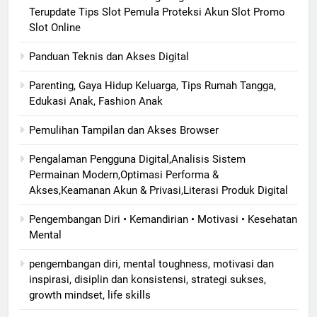
Terupdate Tips Slot Pemula Proteksi Akun Slot Promo
Slot Online
Panduan Teknis dan Akses Digital
Parenting, Gaya Hidup Keluarga, Tips Rumah Tangga,
Edukasi Anak, Fashion Anak
Pemulihan Tampilan dan Akses Browser
Pengalaman Pengguna Digital,Analisis Sistem
Permainan Modern,Optimasi Performa &
Akses,Keamanan Akun & Privasi,Literasi Produk Digital
Pengembangan Diri • Kemandirian • Motivasi • Kesehatan
Mental
pengembangan diri, mental toughness, motivasi dan
inspirasi, disiplin dan konsistensi, strategi sukses,
growth mindset, life skills