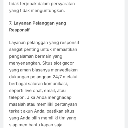
tidak terjebak dalam persyaratan
yang tidak menguntungkan.
7. Layanan Pelanggan yang
Responsif
Layanan pelanggan yang responsif
sangat penting untuk memastikan
pengalaman bermain yang
menyenangkan. Situs slot gacor
yang aman biasanya menyediakan
dukungan pelanggan 24/7 melalui
berbagai saluran komunikasi,
seperti live chat, email, atau
telepon. Jika Anda menghadapi
masalah atau memiliki pertanyaan
terkait akun Anda, pastikan situs
yang Anda pilih memiliki tim yang
siap membantu kapan saja.